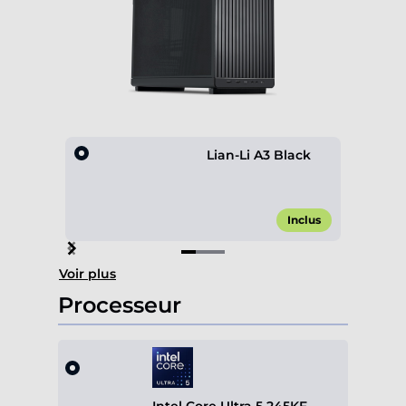
Lian-Li A3 Black
Inclus
Item
Voir plus
1
of
Processeur
3