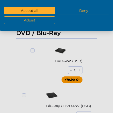
+229,90 €*
Accept all
Deny
Adjust
Voir plus
DVD / Blu-Ray
DVD-RW (USB)
-
+
0
+79,90 €*
Blu-Ray / DVD-RW (USB)