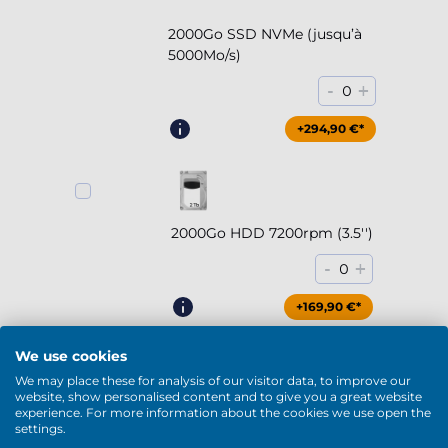
2000Go SSD NVMe (jusqu’à
5000Mo/s)
-
+
0
+294,90 €*
2000Go HDD 7200rpm (3.5'')
-
+
0
+169,90 €*
We use cookies
We may place these for analysis of our visitor data, to improve our
website, show personalised content and to give you a great website
4000Go HDD 7200rpm (3.5'')
experience. For more information about the cookies we use open the
settings.
-
+
0