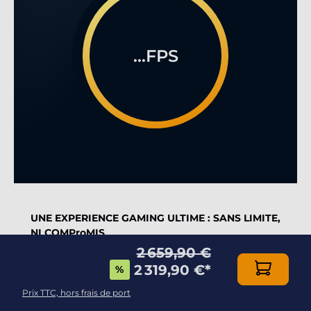
...FPS
UNE EXPERIENCE GAMING ULTIME : SANS LIMITE,
NI COMProMIS
2 659,90 €
Dotée d'un boitier de grande qualité et d'une
2 319,90 €
*
%
puissance à couper le souffle, cette configuration
gaming est le must pour le Gamer intransigeant.
Prix TTC, hors frais de port