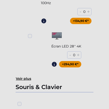
100Hz
-
+
0
+204,90 €*
+134,90 €*
Écran LED 28'' 4K
-
+
0
+294,90 €*
Voir plus
Souris & Clavier