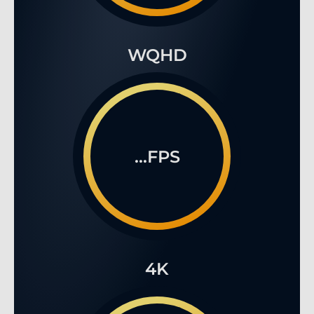
WQHD
...FPS
4K