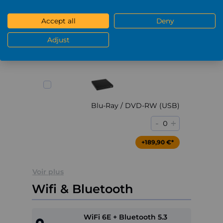
DVD-RW (USB)
Accept all
Deny
-
+
0
Adjust
+79,90 €*
Blu-Ray / DVD-RW (USB)
-
+
0
+189,90 €*
Voir plus
Wifi & Bluetooth
WiFi 6E + Bluetooth 5.3