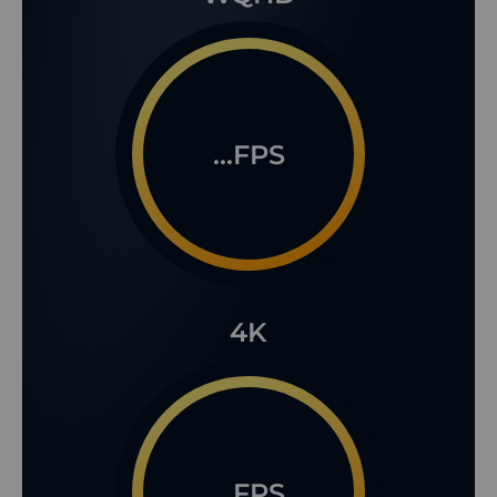
...FPS
4K
...FPS