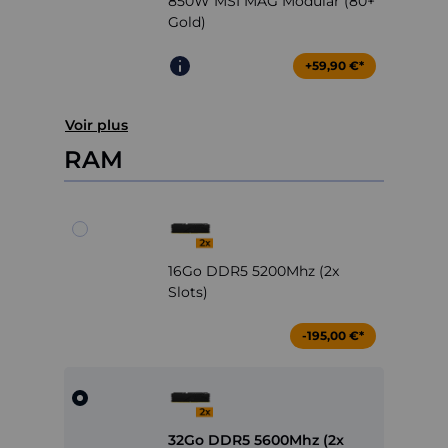
850W MSI MAG Modular (80+
Gold)
+59,90 €*
Voir plus
RAM
16Go DDR5 5200Mhz (2x
Slots)
-195,00 €*
32Go DDR5 5600Mhz (2x