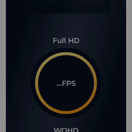
Full HD
...FPS
WQHD