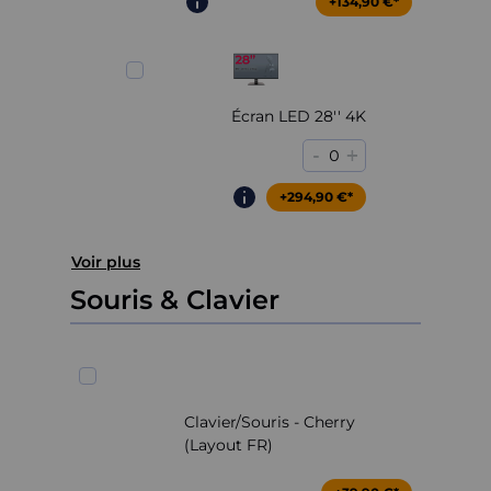
+204,90 €*
+134,90 €*
Écran LED 28'' 4K
-
+
0
+294,90 €*
Voir plus
Souris & Clavier
Clavier/Souris - Cherry
(Layout FR)