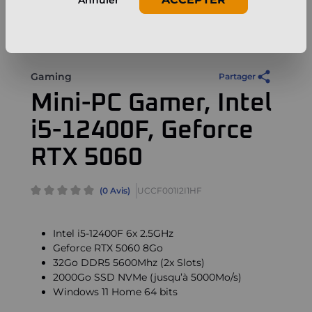
Annuler
Gaming
Partager
Mini-PC Gamer, Intel
i5-12400F, Geforce
RTX 5060
(0 Avis)
UCCF001I2I1HF
Intel i5-12400F 6x 2.5GHz
Geforce RTX 5060 8Go
32Go DDR5 5600Mhz (2x Slots)
2000Go SSD NVMe (jusqu’à 5000Mo/s)
Windows 11 Home 64 bits