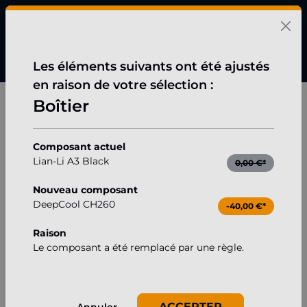
tenu principal
Les éléments suivants ont été ajustés
en raison de votre sélection :
Gaming
Boîtier
Mini-PC Gamer, Intel i5-12400F, Geforce RTX 5060
Ignorer la galerie d'images
Composant actuel
Lian-Li A3 Black
0,00 €*
Nouveau composant
DeepCool CH260
-40,00 €*
Raison
Le composant a été remplacé par une règle.
ACCEPTER