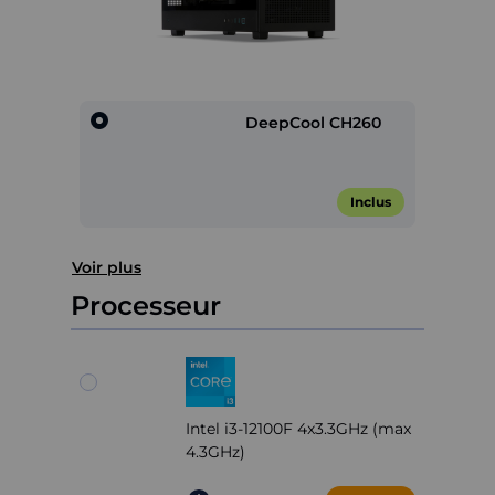
DeepCool CH260
Inclus
Item
Voir plus
1
of
Processeur
1
Intel i3-12100F 4x3.3GHz (max
4.3GHz)