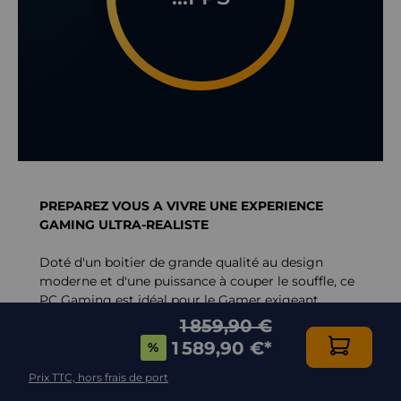
PREPAREZ VOUS A VIVRE UNE EXPERIENCE
GAMING ULTRA-REALISTE
Doté d'un boitier de grande qualité au design
moderne et d'une puissance à couper le souffle, ce
PC Gaming est idéal pour le Gamer exigeant.
1 859,90 €
Prenant complètement en charge DirectX 12 grâce
1 589,90 €
*
%
à
la Geforce RTX5060 8Go
et profitant de la
puissance 3D exceptionnelle du
processeur Intel
Prix TTC, hors frais de port
i5-12400F 6x 2.5Ghz (max 4.4Ghz)
, elle vous