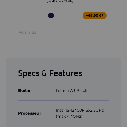
jours ouvrés)
+69,90 €*
Voir plus
Specs & Features
Boîtier
Lian-Li A3 Black
Intel i5-12400F 6x2.5GHz
Processeur
(max 4.4GHz)