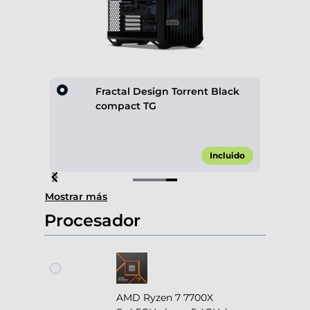
 Black
Fractal Design Torrent Black
compact TG
,00 €*
Incluido
Item
Mostrar más
4
of
Procesador
4
AMD Ryzen 7 7700X