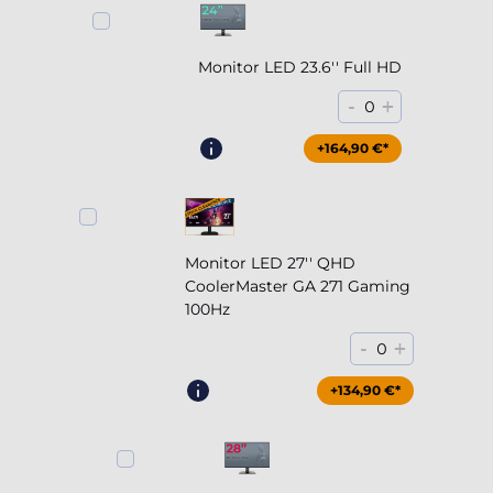
Monitor LED 23.6'' Full HD
-
+
0
+164,90 €*
Monitor LED 27'' QHD
CoolerMaster GA 271 Gaming
100Hz
-
+
0
+204,90 €*
+134,90 €*