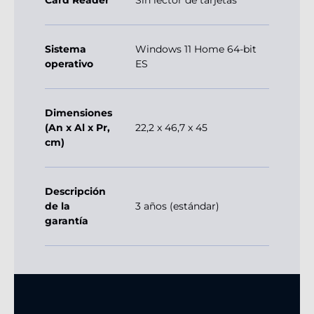
Card Reader
Sin lector de tarjetas
Sistema
Windows 11 Home 64-bit
operativo
ES
Dimensiones
(An x Al x Pr,
22,2 x 46,7 x 45
cm)
Descripción
de la
3 años (estándar)
garantía