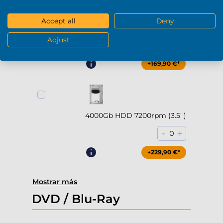
Accept all
Deny
2000Gb HDD 7200rpm (3.5'')
Adjust
-
+
0
+169,90 €*
4000Gb HDD 7200rpm (3.5'')
-
+
0
+229,90 €*
Mostrar más
DVD / Blu-Ray