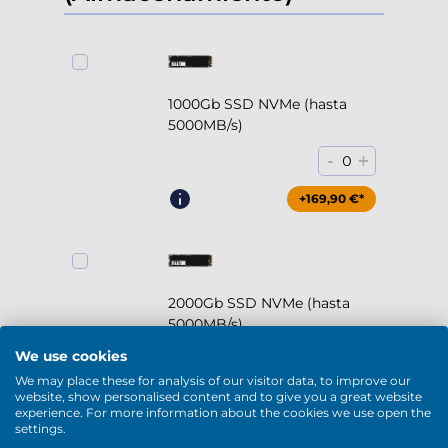
1000Gb SSD NVMe (hasta
5000MB/s)
-
+
0
+169,90 €*
2000Gb SSD NVMe (hasta
5000MB/s)
We use cookies
-
+
0
We may place these for analysis of our visitor data, to improve our
website, show personalised content and to give you a great website
+294,90 €*
experience. For more information about the cookies we use open the
settings.