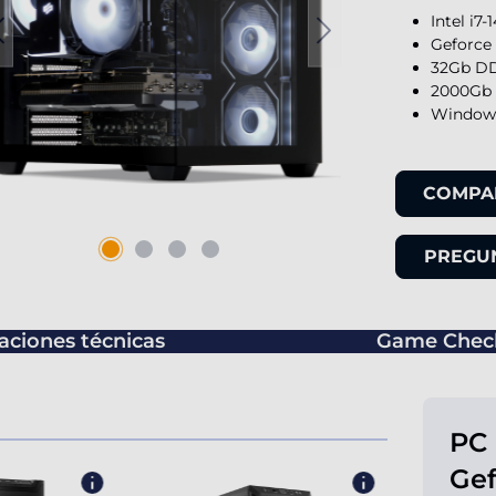
Intel i7
Geforce
32Gb DD
2000Gb 
Windows
COMPA
PREGUN
caciones técnicas
Game Chec
PC 
Gef