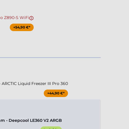
ro Z890-S WiFi
+54,90 €*
RCTIC Liquid Freezer III Pro 360
+44,90 €*
m - Deepcool LE360 V2 ARGB