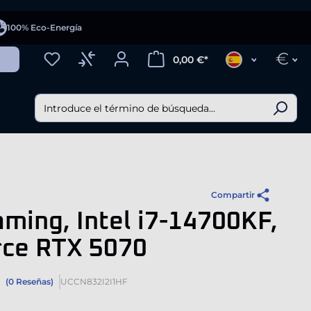
100% Eco-Energía
€
0,00 €*
Compartir
ming, Intel i7-14700KF,
rce RTX 5070
(0 Reseñas)
UCCN832I2I1HF