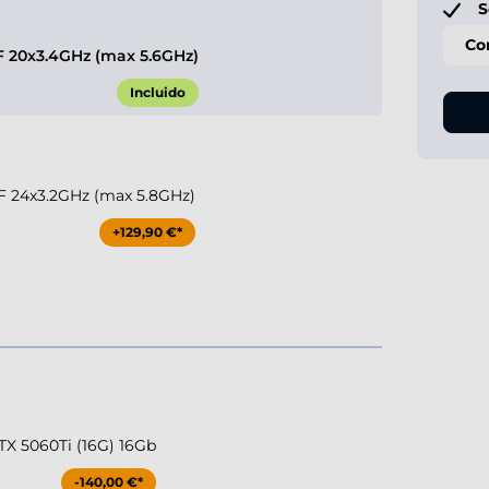
S
Co
KF 20x3.4GHz (max 5.6GHz)
Incluido
KF 24x3.2GHz (max 5.8GHz)
+129,90 €*
TX 5060Ti (16G) 16Gb
-140,00 €*