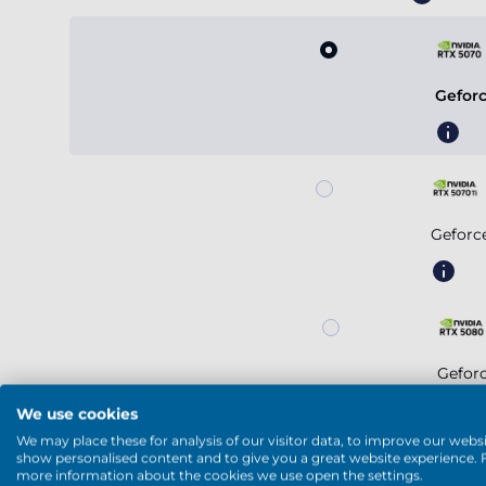
Gefor
Geforc
Gefor
We use cookies
We may place these for analysis of our visitor data, to improve our websi
show personalised content and to give you a great website experience. 
Mostrar más
more information about the cookies we use open the settings.