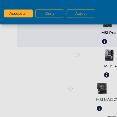
Placa base
Accept all
Deny
Adjust
MSI Pro
ASUS P
MSI MAG 