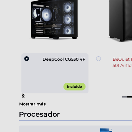
60
DeepCool CG530 4F
BeQuiet 
501 Airfl
,90 €*
Incluido
Item
Mostrar más
2
of
Procesador
4