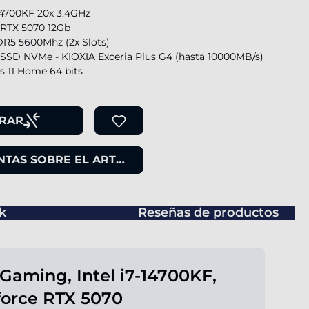
-14700KF 20x 3.4GHz
 RTX 5070 12Gb
R5 5600Mhz (2x Slots)
SSD NVMe - KIOXIA Exceria Plus G4 (hasta 10000MB/s)
 11 Home 64 bits
RAR
TAS SOBRE EL ARTÍCULO
k
Reseñas de productos
Gaming, Intel i7-14700KF,
orce RTX 5070