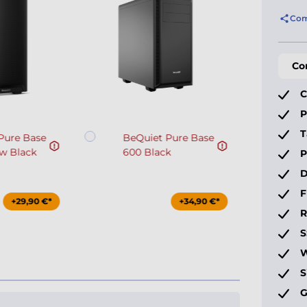
Com
Co
C
P
T
Pure Base
BeQuiet Pure Base
ow Black
600 Black
P
D
F
+29,90 €*
+34,90 €*
S
W
S
G