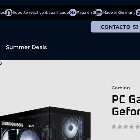
ños
Soporte reactivo & cualificado
Paga en 3
Made in Germany
CONTACTO
Summer Deals
0
Gaming
PC Ga
Gefo