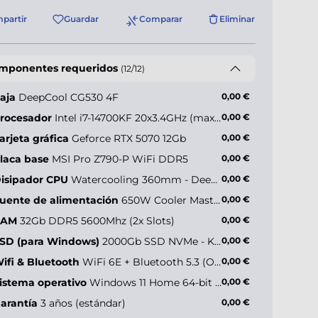
partir
Guardar
Comparar
Eliminar
mponentes requeridos
(12/12)
aja
DeepCool CG530 4F
0,00 €
rocesador
Intel i7-14700KF 20x3.4GHz (max 5.6GHz)
0,00 €
arjeta gráfica
Geforce RTX 5070 12Gb
0,00 €
laca base
MSI Pro Z790-P WiFi DDR5
0,00 €
isipador CPU
Watercooling 360mm - Deepcool LE360 V2 ARGB
0,00 €
uente de alimentación
650W Cooler Master MWE V2 (80+ Gold)
0,00 €
RAM
32Gb DDR5 5600Mhz (2x Slots)
0,00 €
SD (para Windows)
2000Gb SSD NVMe - KIOXIA Exceria Plus G4 (hasta 10000MB/s)
0,00 €
ifi & Bluetooth
WiFi 6E + Bluetooth 5.3 (Onboard)
0,00 €
istema operativo
Windows 11 Home 64-bit ES
0,00 €
arantía
3 años (estándar)
0,00 €