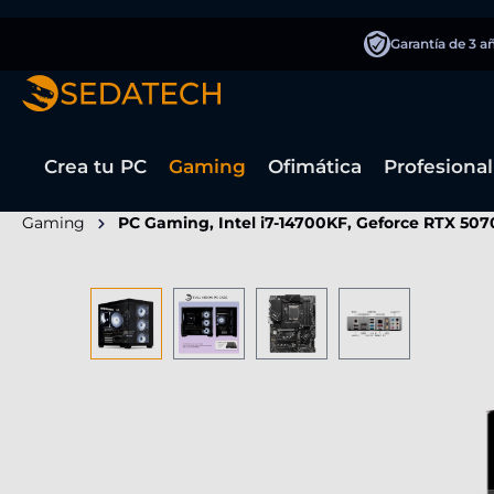
 búsqueda
Saltar a la navegación principal
Garantía de 3 a
Crea tu PC
Gaming
Ofimática
Profesional
Gaming
PC Gaming, Intel i7-14700KF, Geforce RTX 507
Omitir galería de imágenes