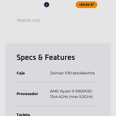
+69,90 €*
Mostrar más
Specs & Features
Caja
Zalman P30 black&white
AMD Ryzen 9 9900X3D
Procesador
12x4.4GHz (max 5.5GHz)
Tarjeta