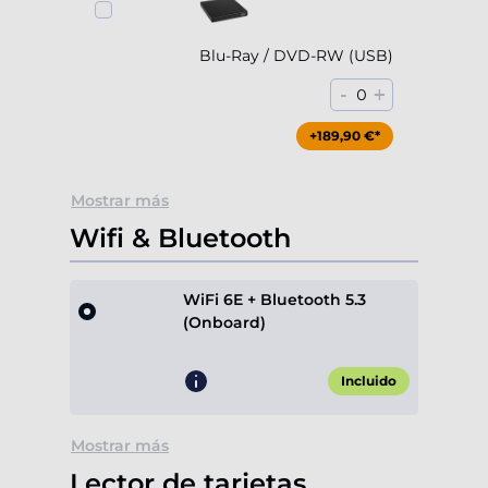
Blu-Ray / DVD-RW (USB)
-
+
0
+189,90 €*
Mostrar más
Wifi & Bluetooth
WiFi 6E + Bluetooth 5.3
(Onboard)
Incluido
Mostrar más
Lector de tarjetas