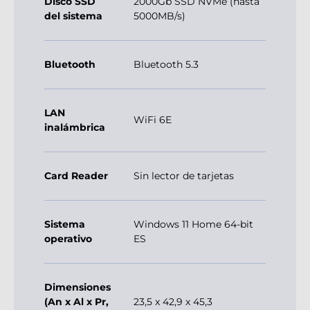
Disco SSD
2000Gb SSD NVMe (hasta
del sistema
5000MB/s)
Bluetooth
Bluetooth 5.3
LAN
WiFi 6E
inalámbrica
Card Reader
Sin lector de tarjetas
Sistema
Windows 11 Home 64-bit
operativo
ES
Dimensiones
(An x Al x Pr,
23,5 x 42,9 x 45,3