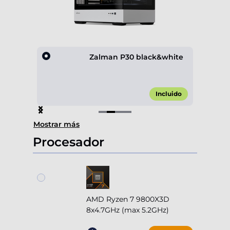
lack
Zalman P30 black&white
,00 €*
Incluido
Item
Mostrar más
2
of
Procesador
4
AMD Ryzen 7 9800X3D
8x4.7GHz (max 5.2GHz)