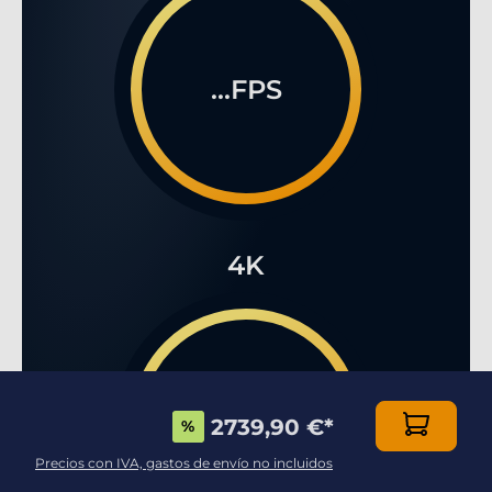
...FPS
4K
...FPS
2739,90 €
*
%
Precios con IVA, gastos de envío no incluidos