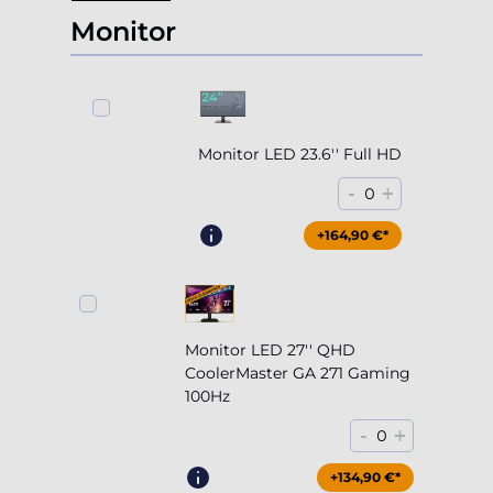
Monitor
Monitor LED 23.6'' Full HD
-
+
0
+164,90 €*
Monitor LED 27'' QHD
CoolerMaster GA 271 Gaming
100Hz
-
+
0
+204,90 €*
+134,90 €*