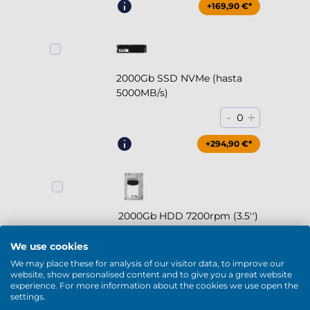
+169,90 €*
2000Gb SSD NVMe (hasta
5000MB/s)
-
+
0
+294,90 €*
2000Gb HDD 7200rpm (3.5'')
-
+
0
We use cookies
We may place these for analysis of our visitor data, to improve our
+169,90 €*
website, show personalised content and to give you a great website
experience. For more information about the cookies we use open the
settings.