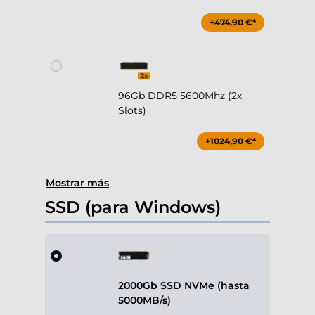
+474,90 €*
96Gb DDR5 5600Mhz (2x
Slots)
+1024,90 €*
Mostrar más
SSD (para Windows)
2000Gb SSD NVMe (hasta
5000MB/s)