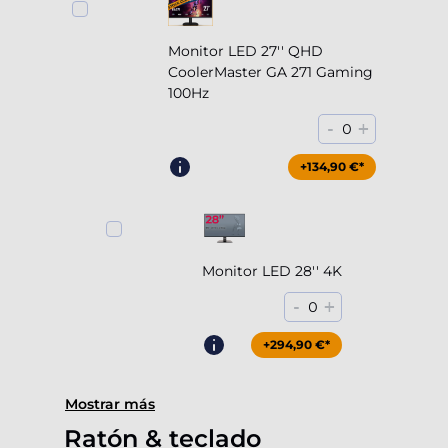
Monitor LED 27'' QHD
CoolerMaster GA 271 Gaming
100Hz
-
+
0
+204,90 €*
+134,90 €*
Monitor LED 28'' 4K
-
+
0
+294,90 €*
Mostrar más
Ratón & teclado