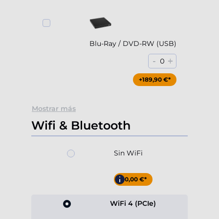
Blu-Ray / DVD-RW (USB)
-
+
0
+189,90 €*
Mostrar más
Wifi & Bluetooth
Sin WiFi
-10,00 €*
WiFi 4 (PCIe)