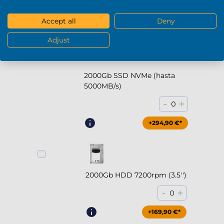
-
+
0
Accept all
Deny
+169,90 €*
Adjust
2000Gb SSD NVMe (hasta
5000MB/s)
-
+
0
+294,90 €*
2000Gb HDD 7200rpm (3.5'')
-
+
0
+169,90 €*