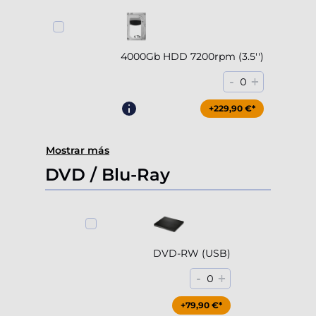
4000Gb HDD 7200rpm (3.5'')
-
+
0
+229,90 €*
Mostrar más
DVD / Blu-Ray
DVD-RW (USB)
-
+
0
+79,90 €*