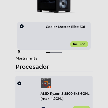
Cooler Master Elite 301
Incluido
Item
Mostrar más
1
of
Procesador
4
AMD Ryzen 5 5500 6x3.6GHz
(max 4.2GHz)