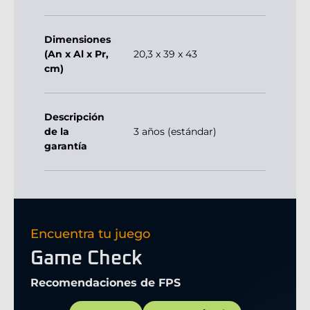
Dimensiones
(An x Al x Pr,
20,3 x 39 x 43
cm)
Descripción
de la
3 años (estándar)
garantía
Encuentra tu juego
Game Check
Recomendaciones de FPS