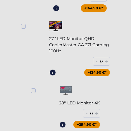
+164,90 €*
27'' LED Monitor QHD
CoolerMaster GA 271 Gaming
100Hz
-
+
0
+204,90 €*
+134,90 €*
28'' LED Monitor 4K
-
+
0
+294,90 €*