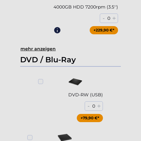
4000GB HDD 7200rpm (3.5'')
-
+
0
+229,90 €*
mehr anzeigen
DVD / Blu-Ray
DVD-RW (USB)
-
+
0
+79,90 €*