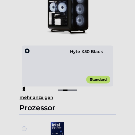
lack
Hyte X50 Black
,00 €*
Standard
Item
mehr anzeigen
2
of
Prozessor
4