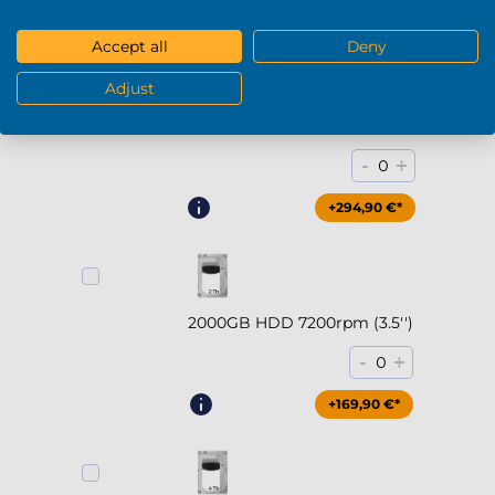
Accept all
Deny
Adjust
2000GB SSD NVMe (bis zu
5000MB/s)
-
+
0
+294,90 €*
2000GB HDD 7200rpm (3.5'')
-
+
0
+169,90 €*