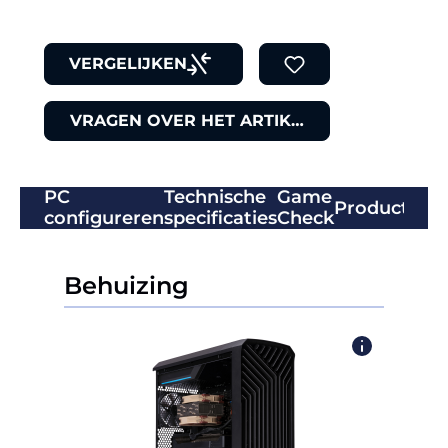
VERGELIJKEN
VRAGEN OVER HET ARTIKEL
PC
Technische
Game
Productbeo
configureren
specificaties
Check
Behuizing