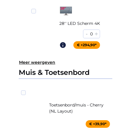
28'' LED Scherm 4K
-
+
0
€ +294,90*
Meer weergeven
Muis & Toetsenbord
Toetsenbord/muis - Cherry
(NL Layout)
€ +39,90*