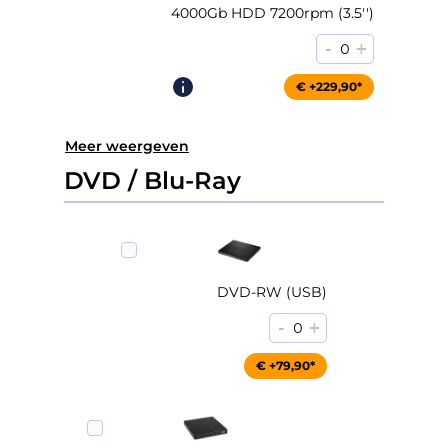
4000Gb HDD 7200rpm (3.5'')
-
+
0
€ +229,90*
Meer weergeven
DVD / Blu-Ray
DVD-RW (USB)
-
+
0
€ +79,90*