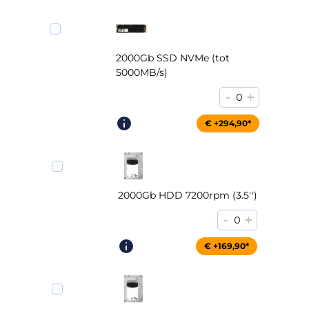
2000Gb SSD NVMe (tot
5000MB/s)
-
+
0
€ +294,90*
2000Gb HDD 7200rpm (3.5'')
-
+
0
€ +169,90*