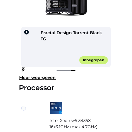
Fractal Design Torrent Black
TG
95,00*
Inbegrepen
Item
Meer weergeven
4
of
Processor
4
Intel Xeon w5 3435X
16x3.1GHz (max 4.7GHz)