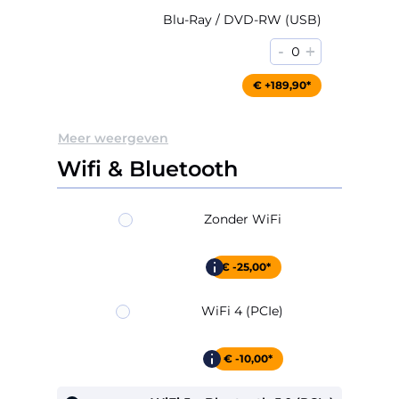
Blu-Ray / DVD-RW (USB)
-
+
0
€ +189,90*
Meer weergeven
Wifi & Bluetooth
Zonder WiFi
€ -25,00*
WiFi 4 (PCIe)
€ -10,00*