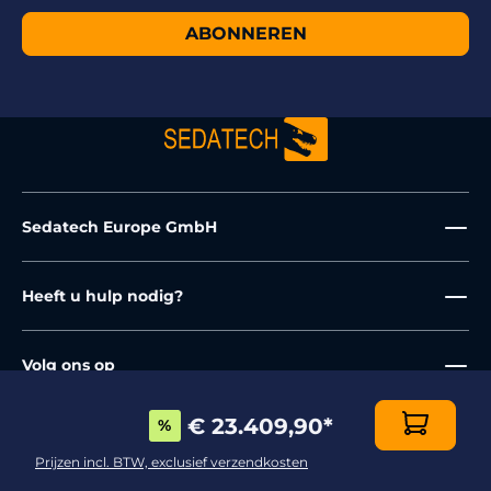
ABONNEREN
Sedatech Europe GmbH
Heeft u hulp nodig?
Volg ons op
€ 23.409,90
*
%
Prijzen incl. BTW, exclusief verzendkosten
Algemene voorwaarden
Impressum
Privacybeleid
* Prijzen incl. BTW, exclusief
verzendkosten
.