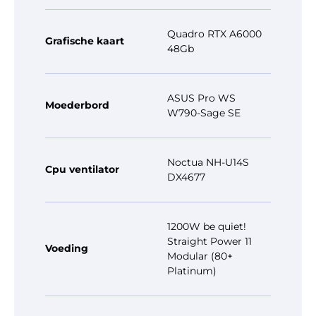
Quadro RTX A6000
Grafische kaart
48Gb
ASUS Pro WS
Moederbord
W790-Sage SE
Noctua NH-U14S
Cpu ventilator
DX4677
1200W be quiet!
Straight Power 11
Voeding
Modular (80+
Platinum)