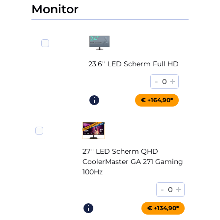
Monitor
23.6'' LED Scherm Full HD
-
+
0
€ +164,90*
27'' LED Scherm QHD
CoolerMaster GA 271 Gaming
100Hz
-
+
0
€ +204,90*
€ +134,90*