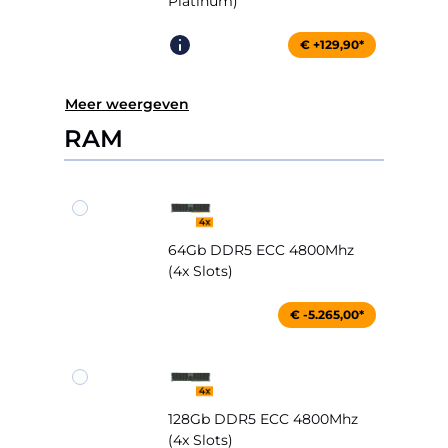
Platinum)
€ +129,90*
Meer weergeven
RAM
64Gb DDR5 ECC 4800Mhz
(4x Slots)
€ -5.265,00*
128Gb DDR5 ECC 4800Mhz
(4x Slots)