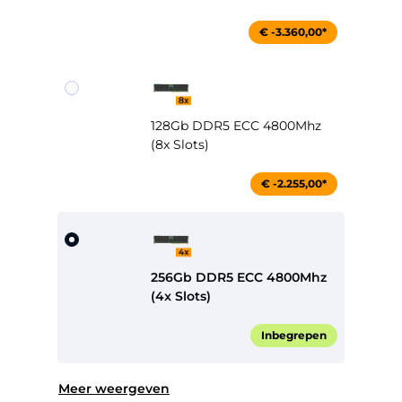
€ -3.360,00*
128Gb DDR5 ECC 4800Mhz
(8x Slots)
€ -2.255,00*
256Gb DDR5 ECC 4800Mhz
(4x Slots)
Inbegrepen
Meer weergeven