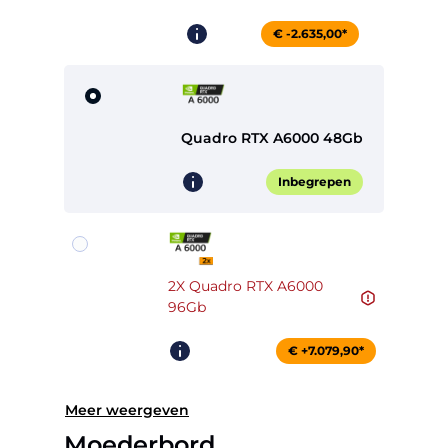
€ -2.635,00*
Quadro RTX A6000 48Gb
Inbegrepen
2X Quadro RTX A6000
96Gb
€ +7.079,90*
Meer weergeven
Moederbord