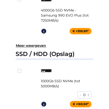
4000Gb SSD NVMe -
Samsung 990 EVO Plus (tot
7250MB/s)
€ +359,90*
Meer weergeven
SSD / HDD (Opslag)
1000Gb SSD NVMe (tot
5000MB/s)
-
+
0
€ +169,90*