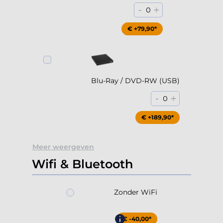
-
+
0
€ +79,90*
Blu-Ray / DVD-RW (USB)
-
+
0
€ +189,90*
Meer weergeven
Wifi & Bluetooth
Zonder WiFi
€ -40,00*