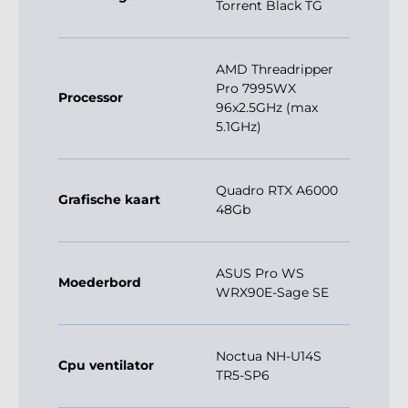
Torrent Black TG
AMD Threadripper
Pro 7995WX
Processor
96x2.5GHz (max
5.1GHz)
Quadro RTX A6000
Grafische kaart
48Gb
ASUS Pro WS
Moederbord
WRX90E-Sage SE
Noctua NH-U14S
Cpu ventilator
TR5-SP6