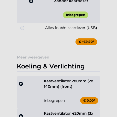
Zonder kaartlezer
Inbegrepen
Alles-in-één kaartlezer (USB)
€ +39,90*
Meer weergeven
Koeling & Verlichting
Kastventilator 280mm (2x
140mm) (front)
inbegrepen
€ 0,00*
Kastventilator 420mm (3x