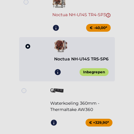
Noctua NH-U14S TR4-SP3
€ -40,00*
Noctua NH-U14S TR5-SP6
Inbegrepen
Waterkoeling 360mm -
Thermaltake AW360
€ +329,90*