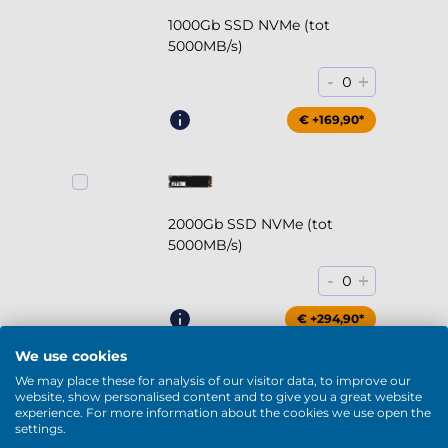
1000Gb SSD NVMe (tot
5000MB/s)
-
+
0
€ +169,90*
2000Gb SSD NVMe (tot
5000MB/s)
-
+
0
€ +294,90*
We use cookies
We may place these for analysis of our visitor data, to improve our
website, show personalised content and to give you a great website
experience. For more information about the cookies we use open the
2000Gb HDD 7200rpm (3.5'')
settings.