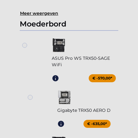
Meer weergeven
Moederbord
ASUS Pro WS TRX50-SAGE
WiFi
€ -570,00*
Gigabyte TRX50 AERO D
€ -635,00*