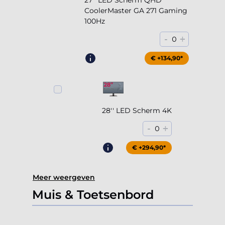
27'' LED Scherm QHD
CoolerMaster GA 271 Gaming
100Hz
-
+
0
€ +204,90*
€ +134,90*
28'' LED Scherm 4K
-
+
0
€ +294,90*
Meer weergeven
Muis & Toetsenbord