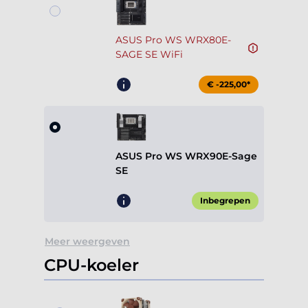
ASUS Pro WS WRX80E-
SAGE SE WiFi
€ -225,00*
ASUS Pro WS WRX90E-Sage
SE
Inbegrepen
Meer weergeven
CPU-koeler