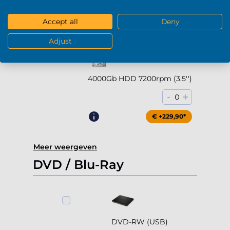
-
+
0
Accept all
Deny
€ +169,90*
Adjust
4000Gb HDD 7200rpm (3.5'')
-
+
0
€ +229,90*
Meer weergeven
DVD / Blu-Ray
DVD-RW (USB)