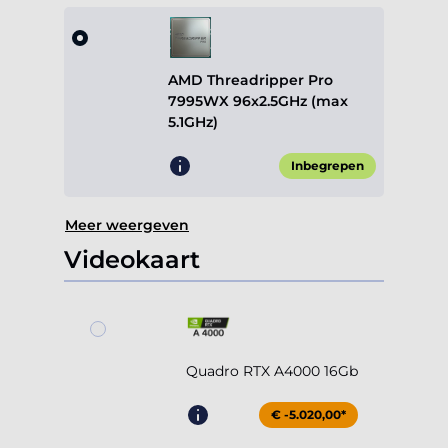
AMD Threadripper Pro
7995WX 96x2.5GHz (max
5.1GHz)
Inbegrepen
Meer weergeven
Videokaart
Quadro RTX A4000 16Gb
€ -5.020,00*