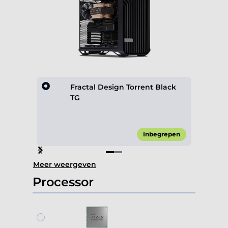
Fractal Design Torrent Black
TG
Inbegrepen
Item
Meer weergeven
1
of
Processor
2