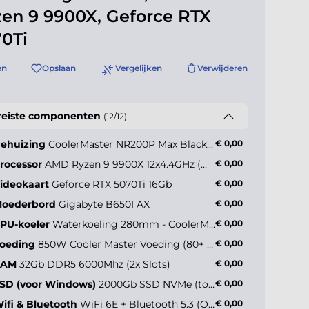
en 9 9900X, Geforce RTX
0Ti
en
Opslaan
Vergelijken
Verwijderen
reiste componenten
(12/12)
ehuizing
CoolerMaster NR200P Max Black Window
€ 0,00
rocessor
AMD Ryzen 9 9900X 12x4.4GHz (max 5.6GHz)
€ 0,00
ideokaart
Geforce RTX 5070Ti 16Gb
€ 0,00
oederbord
Gigabyte B650I AX
€ 0,00
PU-koeler
Waterkoeling 280mm - CoolerMaster 280mm
€ 0,00
oeding
850W Cooler Master Voeding (80+ Gold)
€ 0,00
RAM
32Gb DDR5 6000Mhz (2x Slots)
€ 0,00
SD (voor Windows)
2000Gb SSD NVMe (tot 5000MB/s)
€ 0,00
ifi & Bluetooth
WiFi 6E + Bluetooth 5.3 (Onboard)
€ 0,00