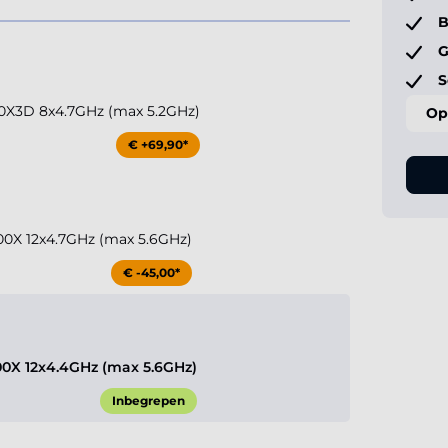
B
G
S
0X3D 8x4.7GHz (max 5.2GHz)
Op
€ +69,90*
0X 12x4.7GHz (max 5.6GHz)
€ -45,00*
0X 12x4.4GHz (max 5.6GHz)
Inbegrepen