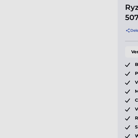
Ryz
507
Del
Ve
B
P
V
M
C
V
S
W