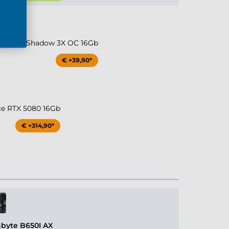
0Ti MSI Shadow 3X OC 16Gb
€ +39,90*
ce RTX 5080 16Gb
€ +314,90*
byte B650I AX