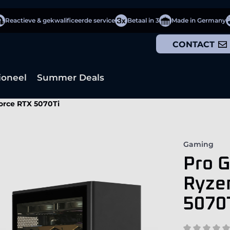
Reactieve & gekwalificeerde service
Betaal in 3
Made in Germany
CONTACT
ioneel
Summer Deals
orce RTX 5070Ti
Gaming
Pro 
Ryze
5070