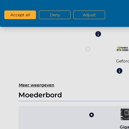
Accept all
Deny
Adjust
Geforce RTX 507
Gefor
Meer weergeven
Moederbord
Giga