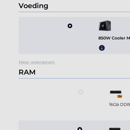
Voeding
850W Cooler M
Meer weergeven
RAM
16Gb DDR5