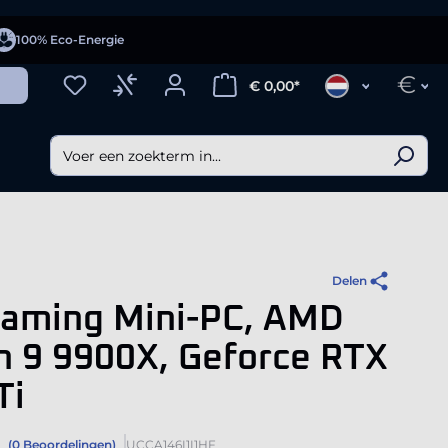
100% Eco-Energie
€
€ 0,00*
Delen
Gaming Mini-PC, AMD
n 9 9900X, Geforce RTX
Ti
(0 Beoordelingen)
UCCA146I1I1HF