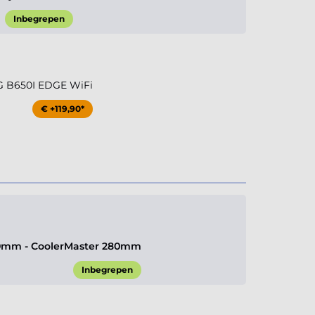
Inbegrepen
 B650I EDGE WiFi
€ +119,90*
0mm - CoolerMaster 280mm
Inbegrepen