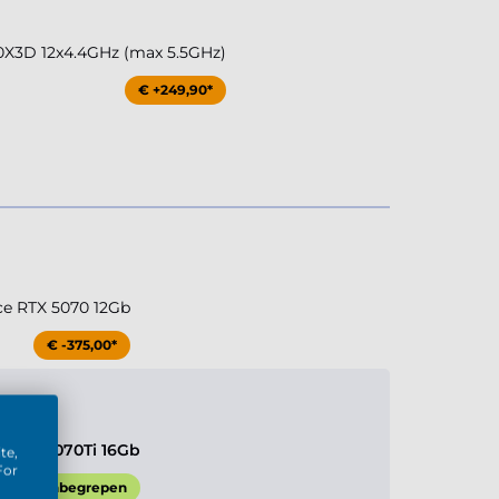
X3D 12x4.4GHz (max 5.5GHz)
€ +249,90*
ce RTX 5070 12Gb
€ -375,00*
e RTX 5070Ti 16Gb
te,
For
Inbegrepen