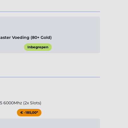
aster Voeding (80+ Gold)
Inbegrepen
 6000Mhz (2x Slots)
€ -185,00*