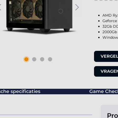
AMD Ryz
Geforce
32Gb DD
2000Gb 
Windows
VERGEL
VRAGEN
che specificaties
Game Chec
Pr