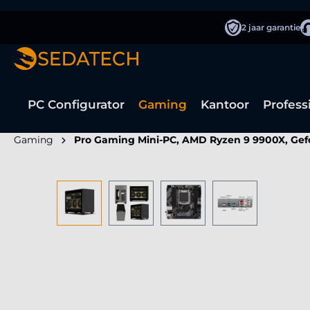
oekopdracht
Ga naar de hoofdnavigatie
2 jaar garantie
PC Configurator
Gaming
Kantoor
Profess
Gaming
Pro Gaming Mini-PC, AMD Ryzen 9 9900X, Gef
Afbeeldingengalerij overslaan