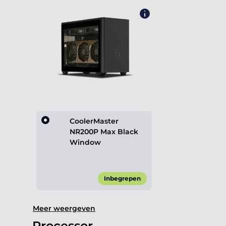
CoolerMaster
NR200P Max Black
Window
Inbegrepen
Item
Meer weergeven
1
of
Processor