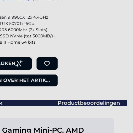
en 9 9900X 12x 4.4GHz
 RTX 5070Ti 16Gb
R5 6000Mhz (2x Slots)
SSD NVMe (tot 5000MB/s)
 11 Home 64 bits
IJKEN
 OVER HET ARTIKEL
k
Productbeoordelingen
o Gaming Mini-PC, AMD