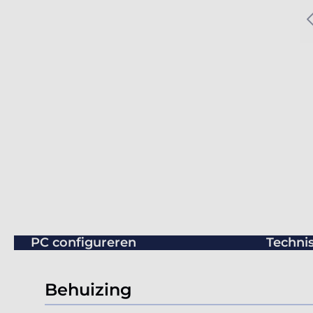
PC configureren
Technis
Behuizing