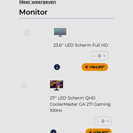
Meer weergeven
Monitor
23.6'' LED Scherm Full HD
-
+
0
€ +164,90*
27'' LED Scherm QHD
CoolerMaster GA 271 Gaming
100Hz
-
+
0
€ +204,90*
€ +134,90*