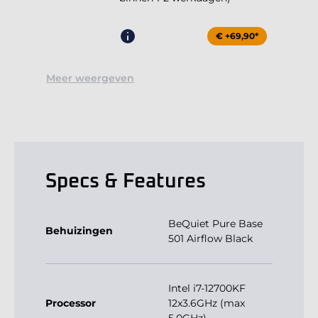
€ +69,90*
Meer weergeven
Specs & Features
BeQuiet Pure Base
Behuizingen
501 Airflow Black
Intel i7-12700KF
Processor
12x3.6GHz (max