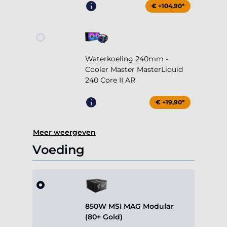
€ +104,90*
Waterkoeling 240mm -
Cooler Master MasterLiquid
240 Core II AR
€ +19,90*
Meer weergeven
Voeding
850W MSI MAG Modular
(80+ Gold)