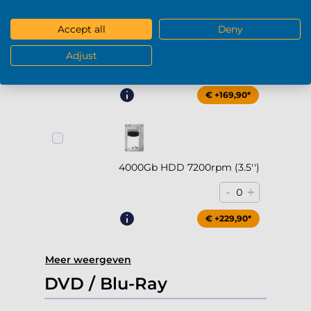
Accept all
Deny
2000Gb HDD 7200rpm (3.5'')
Adjust
-
+
0
€ +169,90*
4000Gb HDD 7200rpm (3.5'')
-
+
0
€ +229,90*
Meer weergeven
DVD / Blu-Ray