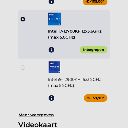
€ -105,00*
Intel i7-12700KF 12x3.6GHz
(max 5.0GHz)
Inbegrepen
Intel i9-12900KF 16x3.2GHz
(max 5.2GHz)
€ +59,90*
Meer weergeven
Videokaart