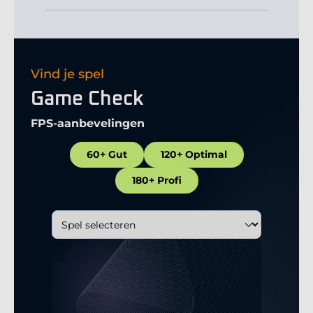
Vind je spel
Game Check
FPS-aanbevelingen
60+ Gut
120+ Optimal
180+ Profi