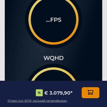
...FPS
WQHD
...FPS
€ 3.079,90
*
%
Prijzen incl. BTW, exclusief verzendkosten