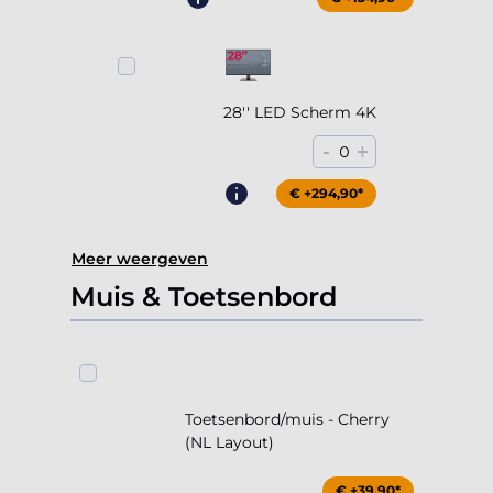
28'' LED Scherm 4K
-
+
0
€ +294,90*
Meer weergeven
Muis & Toetsenbord
Toetsenbord/muis - Cherry
(NL Layout)
€ +39,90*