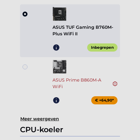
ASUS TUF Gaming B760M-
Plus WiFi II
Inbegrepen
ASUS Prime B860M-A
WiFi
€ +64,90*
Meer weergeven
CPU-koeler