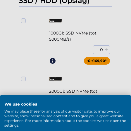
SSD / HDD (Opslag)
1000Gb SSD NVMe (tot
5000MB/s)
-
+
0
€ +169,90*
2000Gb SSD NVMe (tot
5000MB/s)
We use cookies
-
+
0
We may place these for analysis of our visitor data, to improve our
website, show personalised content and to give you a great website
€ +294,90*
experience. For more information about the cookies we use open the
settings.