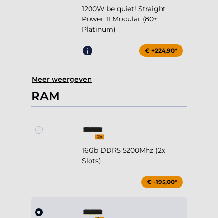
1200W be quiet! Straight
Power 11 Modular (80+
Platinum)
€ +224,90*
Meer weergeven
RAM
16Gb DDR5 5200Mhz (2x
Slots)
€ -195,00*