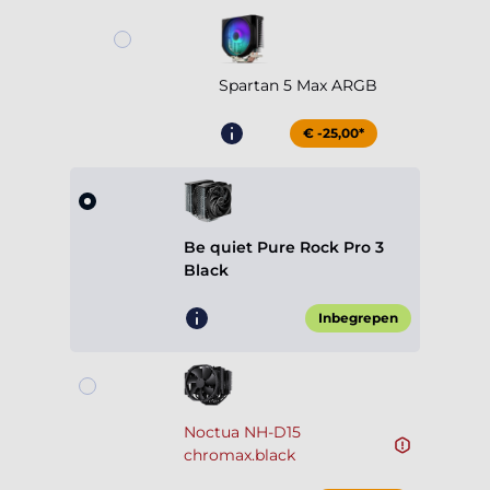
Spartan 5 Max ARGB
€ -25,00*
Be quiet Pure Rock Pro 3
Black
Inbegrepen
Noctua NH-D15
chromax.black