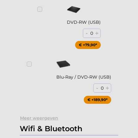
DVD-RW (USB)
-
+
0
€ +79,90*
Blu-Ray / DVD-RW (USB)
-
+
0
€ +189,90*
Meer weergeven
Wifi & Bluetooth