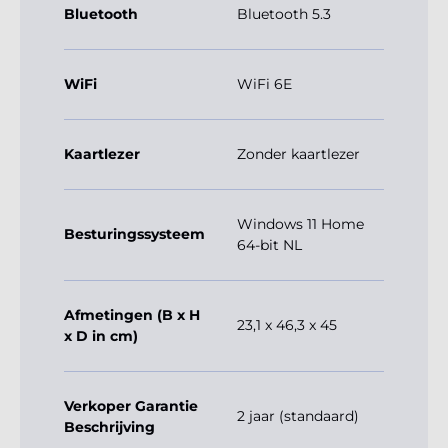
Bluetooth
Bluetooth 5.3
WiFi
WiFi 6E
Kaartlezer
Zonder kaartlezer
Windows 11 Home
Besturingssysteem
64-bit NL
Afmetingen (B x H
23,1 x 46,3 x 45
x D in cm)
Verkoper Garantie
2 jaar (standaard)
Beschrijving