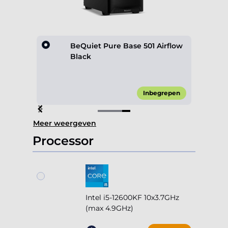
rflow
BeQuiet Pure Base 501 Airflow
Black
 0,00*
Inbegrepen
Item
Meer weergeven
4
of
Processor
4
Intel i5-12600KF 10x3.7GHz
(max 4.9GHz)