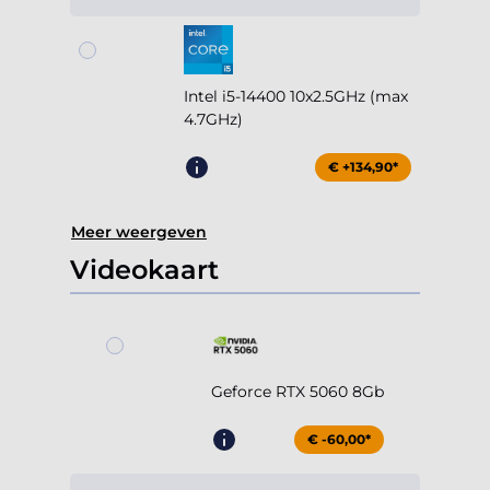
Intel i5-14400 10x2.5GHz (max
4.7GHz)
€ +134,90*
Meer weergeven
Videokaart
Geforce RTX 5060 8Gb
€ -60,00*