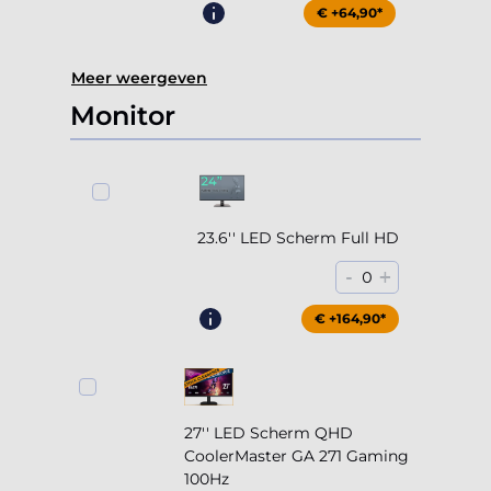
€ +64,90*
Meer weergeven
Monitor
23.6'' LED Scherm Full HD
-
+
0
€ +164,90*
27'' LED Scherm QHD
CoolerMaster GA 271 Gaming
100Hz