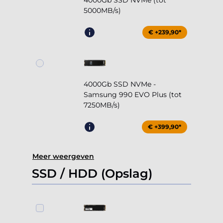
4000Gb SSD NVMe (tot
5000MB/s)
€ +239,90*
4000Gb SSD NVMe -
Samsung 990 EVO Plus (tot
7250MB/s)
€ +399,90*
Meer weergeven
SSD / HDD (Opslag)