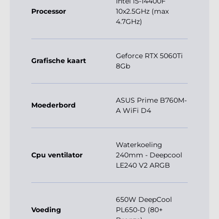
Intel i5-14400F
Processor
10x2.5GHz (max
4.7GHz)
Geforce RTX 5060Ti
Grafische kaart
8Gb
ASUS Prime B760M-
Moederbord
A WiFi D4
Waterkoeling
Cpu ventilator
240mm - Deepcool
LE240 V2 ARGB
650W DeepCool
Voeding
PL650-D (80+