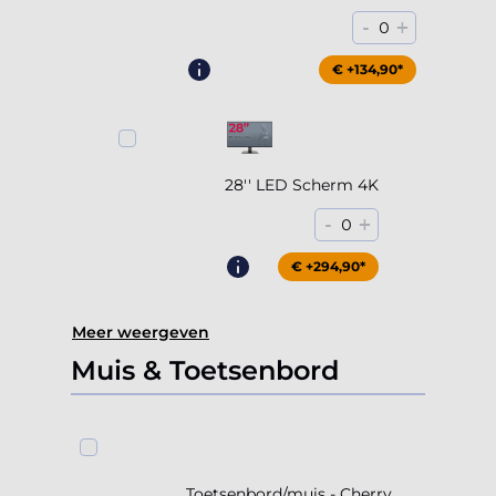
-
+
0
€ +204,90*
€ +134,90*
28'' LED Scherm 4K
-
+
0
€ +294,90*
Meer weergeven
Muis & Toetsenbord
Toetsenbord/muis - Cherry