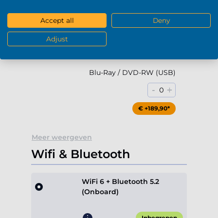
-
+
0
Accept all
Deny
€ +79,90*
Adjust
Blu-Ray / DVD-RW (USB)
-
+
0
€ +189,90*
Meer weergeven
Wifi & Bluetooth
WiFi 6 + Bluetooth 5.2
(Onboard)
Inbegrepen