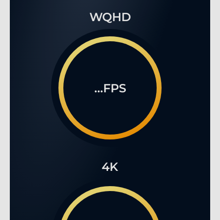
WQHD
...FPS
4K