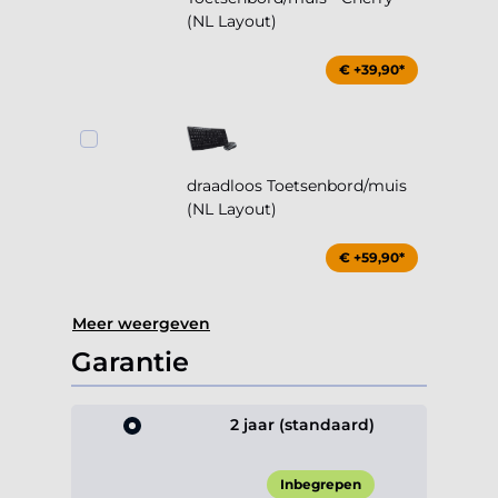
(NL Layout)
€ +39,90*
draadloos Toetsenbord/muis
(NL Layout)
€ +59,90*
Meer weergeven
Garantie
2 jaar (standaard)
Inbegrepen