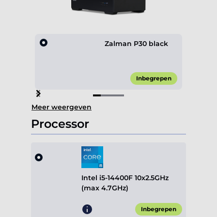
Zalman P30 black
Inbegrepen
Item
Meer weergeven
1
of
Processor
4
Intel i5-14400F 10x2.5GHz
(max 4.7GHz)
Inbegrepen