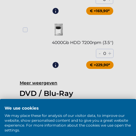
€ +169,90*
4000Gb HDD 7200rpm (3.5'')
-
+
0
€ +229,90*
Meer weergeven
DVD / Blu-Ray
We use cookies
We may place these for analysis of our visitor data, to improve our
website, show personalised content and to give you a great website
experience. For more information about the cookies we use open the
DVD-RW (USB)
settings.