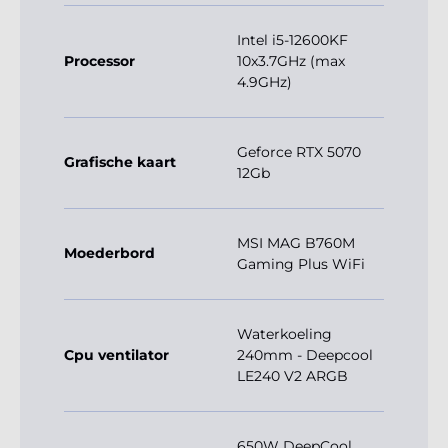
Intel i5-12600KF
Processor
10x3.7GHz (max
4.9GHz)
Geforce RTX 5070
Grafische kaart
12Gb
MSI MAG B760M
Moederbord
Gaming Plus WiFi
Waterkoeling
Cpu ventilator
240mm - Deepcool
LE240 V2 ARGB
650W DeepCool