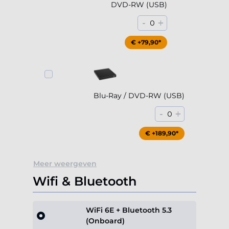
DVD-RW (USB)
-
+
0
€ +79,90*
Blu-Ray / DVD-RW (USB)
-
+
0
€ +189,90*
Meer weergeven
Wifi & Bluetooth
WiFi 6E + Bluetooth 5.3
(Onboard)