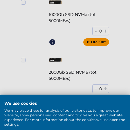
1000Gb SSD NVMe (tot
5000MB/s)
-
+
0
€ +169,90*
2000Gb SSD NVMe (tot
5000MB/s)
-
+
0
€ +294,90*
We use cookies
We may place these for analysis of our visitor data, to improve our
website, show personalised content and to give you a great website
experience. For more information about the cookies we use open the
settings.