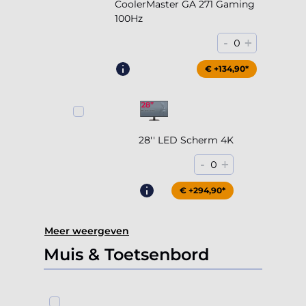
CoolerMaster GA 271 Gaming
100Hz
-
+
0
€ +204,90*
€ +134,90*
28'' LED Scherm 4K
-
+
0
€ +294,90*
Meer weergeven
Muis & Toetsenbord