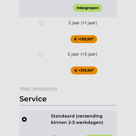
Inbegrepen
3 jaar (+1 jaar)
€ +159,90*
5 jaar (+3 jaar)
€ +319,90*
Meer weergeven
Service
Standaard (verzending
binnen 2-3 werkdagen)