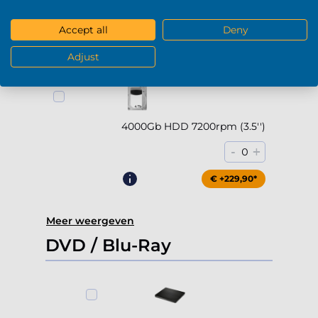
2000Gb HDD 7200rpm (3.5'')
-
+
0
Accept all
Deny
€ +169,90*
Adjust
4000Gb HDD 7200rpm (3.5'')
-
+
0
€ +229,90*
Meer weergeven
DVD / Blu-Ray