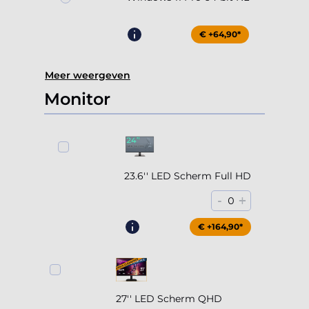
€ +64,90*
Meer weergeven
Monitor
23.6'' LED Scherm Full HD
-
+
0
€ +164,90*
27'' LED Scherm QHD