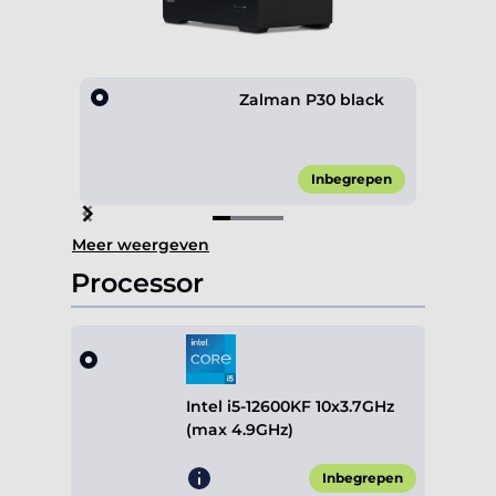
Zalman P30 black
Inbegrepen
Item
Meer weergeven
1
of
Processor
4
Intel i5-12600KF 10x3.7GHz
(max 4.9GHz)
Inbegrepen