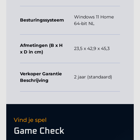
Windows 11 Home
Besturingssysteem
64-bit NL
Afmetingen (B x H
23,5 x 42,9 x 45,3
x D in cm)
Verkoper Garantie
2 jaar (standaard)
Beschrijving
Vind je spel
Game Check