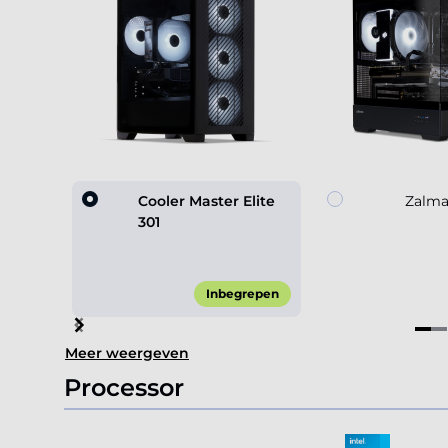
Cooler Master Elite
Zalma
301
Inbegrepen
Item
Meer weergeven
1
of
Processor
4