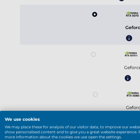
Gefor
Geforc
Gefor
We use cookies
We may place these for analysis of our visitor data, to improve our websi
show personalised content and to give you a great website experience. 
Meer weergeven
more information about the cookies we use open the settings.