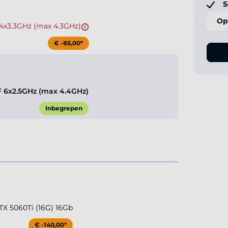
S
Op
F 4x3.3GHz (max 4.3GHz)
€ -85,00*
0F 6x2.5GHz (max 4.4GHz)
Inbegrepen
TX 5060Ti (16G) 16Gb
€ -140,00*