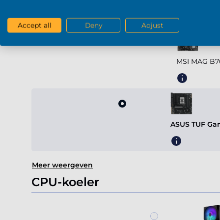
Moederbord
Accept all
Deny
Adjust
MSI MAG B7
ASUS TUF Gam
Meer weergeven
CPU-koeler