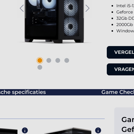
Intel i5
Geforce
32Gb DD
2000Gb 
Windows
VERGEL
VRAGEN
che specificaties
Game Chec
Gam
Gef