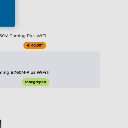
60M Gaming Plus WiFi
€ -10,00*
ing B760M-Plus WiFi II
Inbegrepen