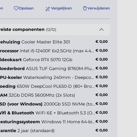
en
Opslaan
Vergelijken
Verwijderen
reiste componenten
(12/12)
ehuizing
Cooler Master Elite 301
€ 0,00
rocessor
Intel i5-12400F 6x2.5GHz (max 4.4GHz)
€ 0,00
ideokaart
Geforce RTX 5070 12Gb
€ 0,00
ler Master
sterBox 600
oederbord
ASUS TUF Gaming B760M-Plus WiFi II
€ 0,00
PU-koeler
Waterkoeling 240mm - Deepcool LE240 V2 ARGB
€ 0,00
oeding
650W DeepCool PL650-D (80+ Bronze)
€ 0,00
€ +44,90*
RAM
32Gb DDR5 5600Mhz (2x Slots)
€ 0,00
SD (voor Windows)
2000Gb SSD NVMe (tot 5000MB/s)
€ 0,00
ifi & Bluetooth
WiFi 6E + Bluetooth 5.3 (Onboard)
€ 0,00
esturingssysteem
Windows 11 Home 64-bit NL
€ 0,00
arantie
2 jaar (standaard)
€ 0,00