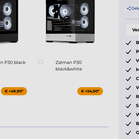
Del
Ve
B
P
V
n P30 black
Zalman P30
Coo
black&white
Ma
M
C
V
€ +49,90*
€ +54,90*
S
W
B
G