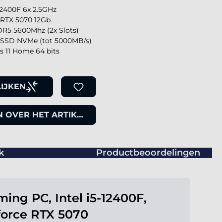
-12400F 6x 2.5GHz
 RTX 5070 12Gb
R5 5600Mhz (2x Slots)
SSD NVMe (tot 5000MB/s)
 11 Home 64 bits
IJKEN
 OVER HET ARTIKEL
k
Productbeoordelingen
ing PC, Intel i5-12400F,
orce RTX 5070