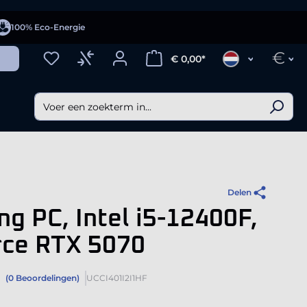
100% Eco-Energie
€
€ 0,00*
Delen
g PC, Intel i5-12400F,
rce RTX 5070
(0 Beoordelingen)
UCCI401I2I1HF