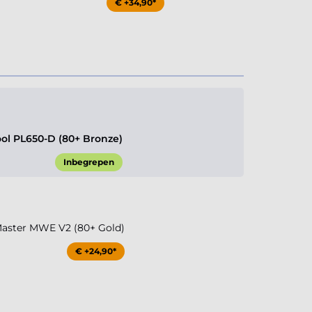
€ +34,90*
l PL650-D (80+ Bronze)
Inbegrepen
aster MWE V2 (80+ Gold)
€ +24,90*