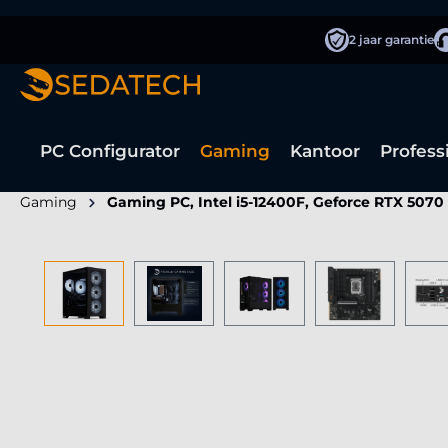
oekopdracht
Ga naar de hoofdnavigatie
2 jaar garantie
PC Configurator
Gaming
Kantoor
Profess
Gaming
Gaming PC, Intel i5-12400F, Geforce RTX 5070
Afbeeldingengalerij overslaan