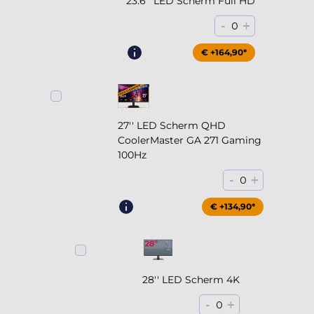
23.6'' LED Scherm Full HD
-
+
0
€ +164,90*
27'' LED Scherm QHD
CoolerMaster GA 271 Gaming
100Hz
-
+
0
€ +204,90*
€ +134,90*
28'' LED Scherm 4K
-
+
0