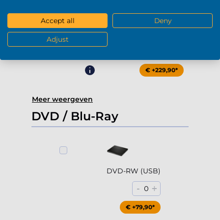
Accept all
Deny
4000Gb HDD 7200rpm (3.5'')
Adjust
-
+
0
€ +229,90*
Meer weergeven
DVD / Blu-Ray
DVD-RW (USB)
-
+
0
€ +79,90*