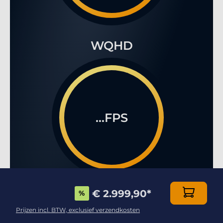
WQHD
...FPS
€ 2.999,90
*
%
4K
Prijzen incl. BTW, exclusief verzendkosten