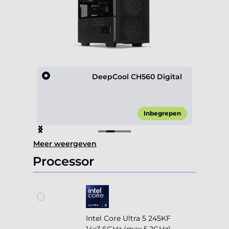
Mesh
DeepCool CH560 Digital
45,00*
Inbegrepen
Item
Meer weergeven
2
of
Processor
4
Intel Core Ultra 5 245KF