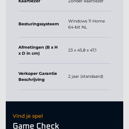
Kaartlezer
Zonder kaartlezer
Windows 11 Home
Besturingssysteem
64-bit NL
Afmetingen (B x H
23 x 45,8 x 47,1
x D in cm)
Verkoper Garantie
2 jaar (standaard)
Beschrijving
Vind je spel
Game Check