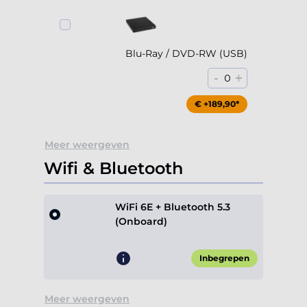
Blu-Ray / DVD-RW (USB)
-
+
0
€ +189,90*
Meer weergeven
Wifi & Bluetooth
WiFi 6E + Bluetooth 5.3
(Onboard)
Inbegrepen
Meer weergeven