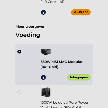
240 Core II AR
€ +19,90*
Meer weergeven
Voeding
850W MSI MAG Modular
(80+ Gold)
Inbegrepen
1000W be quiet! Pure Power
12 M Modular (80+ Gold)