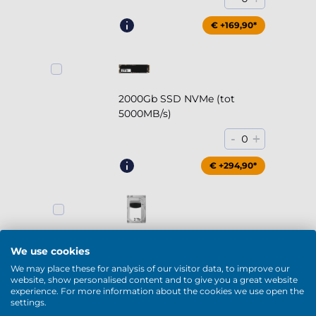
€ +169,90*
2000Gb SSD NVMe (tot
5000MB/s)
-
+
0
€ +294,90*
2000Gb HDD 7200rpm (3.5'')
We use cookies
-
+
0
We may place these for analysis of our visitor data, to improve our
website, show personalised content and to give you a great website
experience. For more information about the cookies we use open the
€ +169,90*
settings.