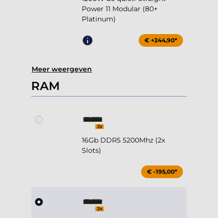
Power 11 Modular (80+
Platinum)
€ +244,90*
Meer weergeven
RAM
16Gb DDR5 5200Mhz (2x
Slots)
€ -195,00*