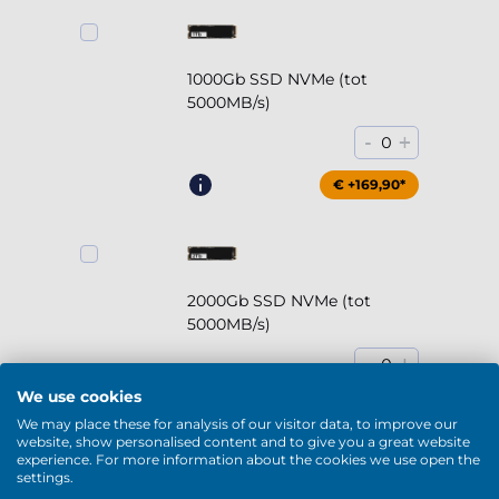
1000Gb SSD NVMe (tot
5000MB/s)
-
+
0
€ +169,90*
2000Gb SSD NVMe (tot
5000MB/s)
-
+
0
We use cookies
€ +294,90*
We may place these for analysis of our visitor data, to improve our
website, show personalised content and to give you a great website
experience. For more information about the cookies we use open the
settings.