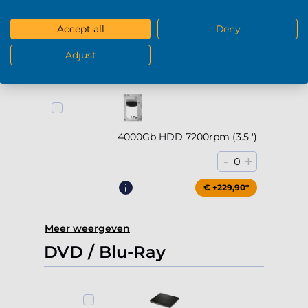
2000Gb HDD 7200rpm (3.5'')
Accept all
Deny
-
+
0
Adjust
€ +169,90*
4000Gb HDD 7200rpm (3.5'')
-
+
0
€ +229,90*
Meer weergeven
DVD / Blu-Ray