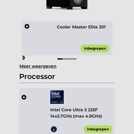
Cooler Master Elite 301
Inbegrepen
Item
Meer weergeven
1
of
Processor
4
Intel Core Ultra 5 225F
14x2.7GHz (max 4.9GHz)
Inbegrepen