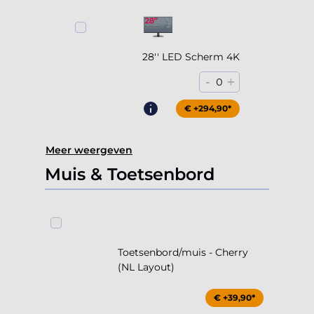
28'' LED Scherm 4K
-
+
0
€ +294,90*
Meer weergeven
Muis & Toetsenbord
Toetsenbord/muis - Cherry
(NL Layout)
€ +39,90*