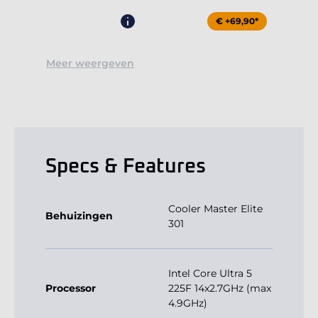
€ +69,90*
Meer weergeven
Specs & Features
Cooler Master Elite
Behuizingen
301
Intel Core Ultra 5
Processor
225F 14x2.7GHz (max
4.9GHz)