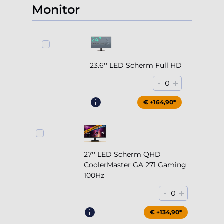
Monitor
23.6'' LED Scherm Full HD
-
+
0
€ +164,90*
27'' LED Scherm QHD
CoolerMaster GA 271 Gaming
100Hz
-
+
0
€ +204,90*
€ +134,90*