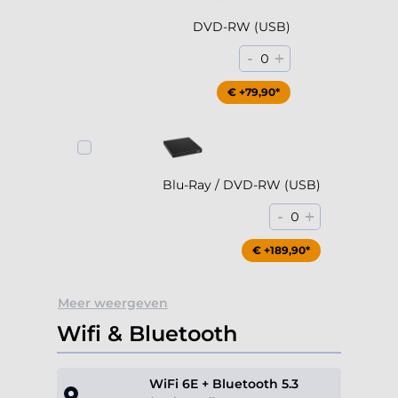
DVD-RW (USB)
-
+
0
€ +79,90*
Blu-Ray / DVD-RW (USB)
-
+
0
€ +189,90*
Meer weergeven
Wifi & Bluetooth
WiFi 6E + Bluetooth 5.3