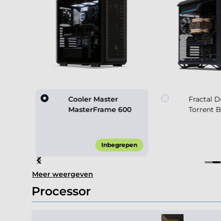
 Black
Cooler Master
Fractal 
MasterFrame 600
Torrent 
70,00*
Inbegrepen
Item
Meer weergeven
2
of
Processor
4