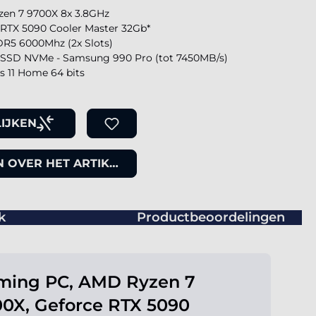
en 7 9700X 8x 3.8GHz
 RTX 5090 Cooler Master 32Gb*
R5 6000Mhz (2x Slots)
SSD NVMe - Samsung 990 Pro (tot 7450MB/s)
 11 Home 64 bits
IJKEN
 OVER HET ARTIKEL
k
Productbeoordelingen
ming PC, AMD Ryzen 7
0X, Geforce RTX 5090