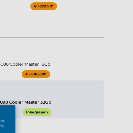
€ +229,90*
5080 Cooler Master 16Gb
€ -3.185,00*
5090 Cooler Master 32Gb
Inbegrepen
te,
For