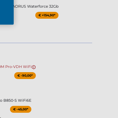
igabyte AORUS Waterforce 32Gb
€ +154,90*
0M Pro-VDH WiFi
€ -90,00*
ro B850-S WiFi6E
€ -45,00*