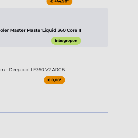
€ +44,90*
ler Master MasterLiquid 360 Core II
Inbegrepen
m - Deepcool LE360 V2 ARGB
€ 0,00*