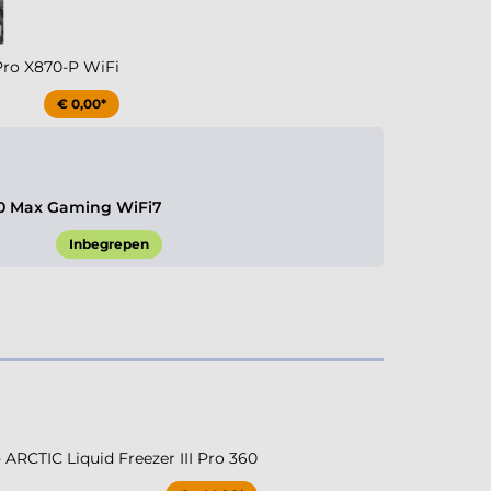
Pro X870-P WiFi
€ 0,00*
0 Max Gaming WiFi7
Inbegrepen
RCTIC Liquid Freezer III Pro 360