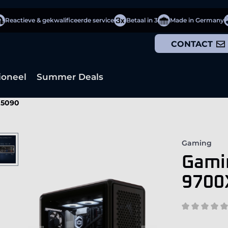
Reactieve & gekwalificeerde service
Betaal in 3
Made in Germany
CONTACT
ioneel
Summer Deals
 5090
Gaming
Gami
9700