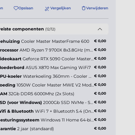
en
Opslaan
Vergelijken
Verwijderen
reiste componenten
(12/12)
ehuizing
Cooler Master MasterFrame 600
€ 0,00
rocessor
AMD Ryzen 7 9700X 8x3.8GHz (max 5.5GHz)
€ 0,00
ideokaart
Geforce RTX 5090 Cooler Master 32Gb
€ 0,00
oederbord
ASUS X870 Max Gaming WiFi7
€ 0,00
PU-koeler
Waterkoeling 360mm - Cooler Master MasterLiquid 360 Core II
€ 0,00
oeding
1050W Cooler Master MWE V2 Modular (80+ Gold)
€ 0,00
RAM
32Gb DDR5 6000Mhz (2x Slots)
€ 0,00
SD (voor Windows)
2000Gb SSD NVMe - Samsung 990 Pro (tot 7450MB/s)
€ 0,00
ifi & Bluetooth
WiFi 7 + Bluetooth 5.4 (Onboard)
€ 0,00
esturingssysteem
Windows 11 Home 64-bit NL
€ 0,00
arantie
2 jaar (standaard)
€ 0,00