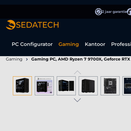
oekopdracht
Ga naar de hoofdnavigatie
2 jaar garantie
PC Configurator
Gaming
Kantoor
Profess
Gaming
Gaming PC, AMD Ryzen 7 9700X, Geforce RTX
Afbeeldingengalerij overslaan