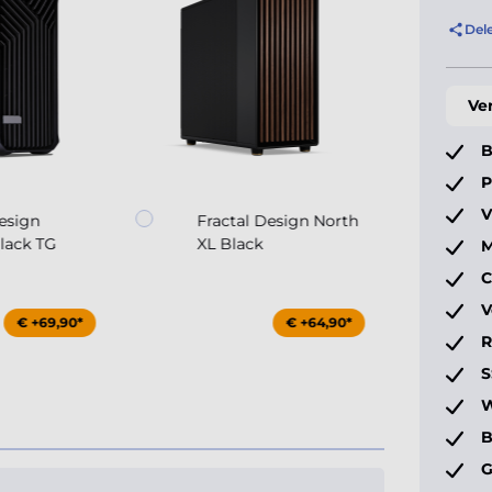
Del
Ve
B
P
V
Design
Fractal Design North
Black TG
XL Black
M
C
V
€ +69,90*
€ +64,90*
S
W
B
G