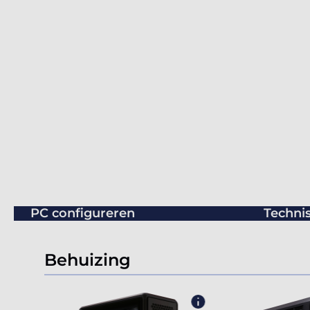
PC configureren
Technis
Behuizing