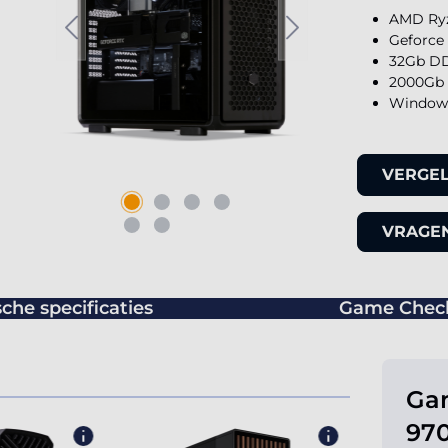
AMD Ryz
Geforce
32Gb DD
2000Gb 
Windows
VERGEL
VRAGEN
che specificaties
Game Chec
Ga
970