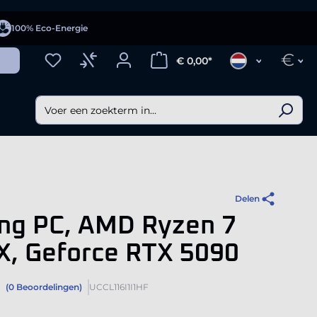
100% Eco-Energie
€
€ 0,00*
Delen
ng PC, AMD Ryzen 7
X, Geforce RTX 5090
(0 Beoordelingen)
UCCL116I1I1HF