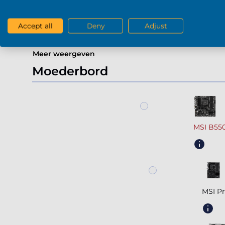
Geforce RTX 5090 G
Accept all
Deny
Adjust
Meer weergeven
Moederbord
MSI B55
MSI P