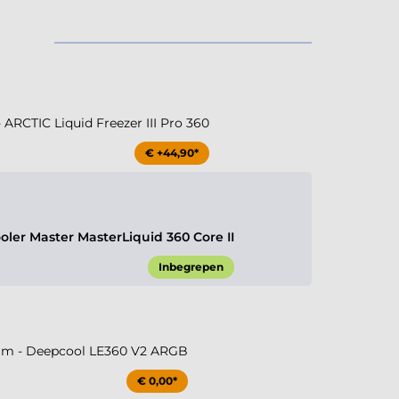
€ +44,90*
ler Master MasterLiquid 360 Core II
Inbegrepen
m - Deepcool LE360 V2 ARGB
€ 0,00*