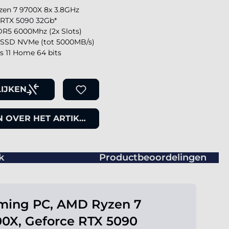
en 7 9700X 8x 3.8GHz
 RTX 5090 32Gb*
R5 6000Mhz (2x Slots)
SSD NVMe (tot 5000MB/s)
 11 Home 64 bits
IJKEN
 OVER HET ARTIKEL
k
Productbeoordelingen
ming PC, AMD Ryzen 7
0X, Geforce RTX 5090