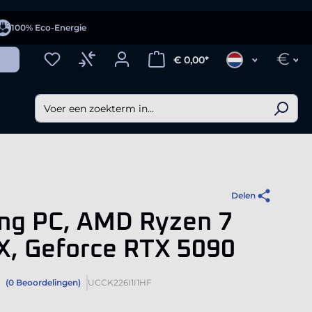
100% Eco-Energie
€
€ 0,00*
Delen
ng PC, AMD Ryzen 7
X, Geforce RTX 5090
(0 Beoordelingen)
UCCK226I1I1HF