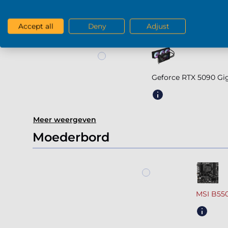
Geforc
Accept all
Deny
Adjust
Geforce RTX 5090 G
Meer weergeven
Moederbord
MSI B55