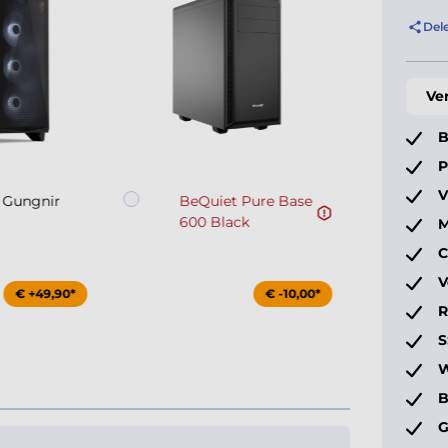
Del
Ve
B
P
V
 Gungnir
BeQuiet Pure Base
600 Black
M
C
V
€ +49,90*
€ -10,00*
S
W
B
G