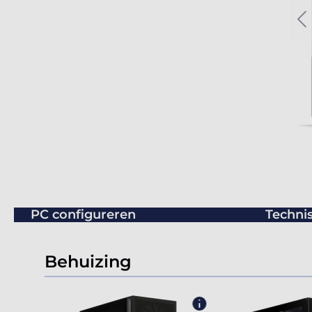
PC configureren
Technis
Behuizing