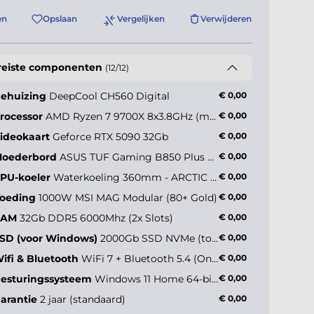
en
Opslaan
Vergelijken
Verwijderen
reiste componenten
(12/12)
ehuizing
DeepCool CH560 Digital
€ 0,00
rocessor
AMD Ryzen 7 9700X 8x3.8GHz (max 5.5GHz)
€ 0,00
ideokaart
Geforce RTX 5090 32Gb
€ 0,00
oederbord
ASUS TUF Gaming B850 Plus WiFi
€ 0,00
PU-koeler
Waterkoeling 360mm - ARCTIC Liquid Freezer III Pro 360
€ 0,00
oeding
1000W MSI MAG Modular (80+ Gold)
€ 0,00
RAM
32Gb DDR5 6000Mhz (2x Slots)
€ 0,00
SD (voor Windows)
2000Gb SSD NVMe (tot 5000MB/s)
€ 0,00
ifi & Bluetooth
WiFi 7 + Bluetooth 5.4 (Onboard)
€ 0,00
esturingssysteem
Windows 11 Home 64-bit NL
€ 0,00
arantie
2 jaar (standaard)
€ 0,00