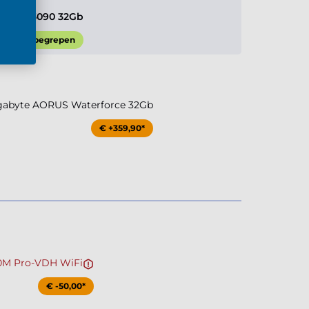
e RTX 5090 32Gb
Inbegrepen
igabyte AORUS Waterforce 32Gb
€ +359,90*
0M Pro-VDH WiFi
€ -50,00*