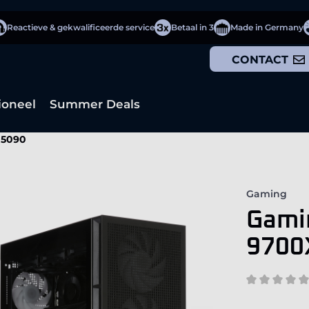
Reactieve & gekwalificeerde service
Betaal in 3
Made in Germany
CONTACT
ioneel
Summer Deals
 5090
Gaming
Gami
9700