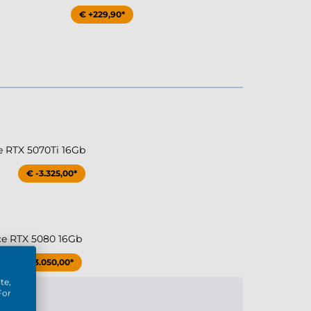
€ +229,90*
e RTX 5070Ti 16Gb
€ -3.325,00*
ce RTX 5080 16Gb
€ -3.050,00*
te,
For