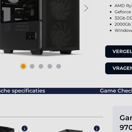
AMD Ryz
Geforce
32Gb DD
2000Gb 
Windows
VERGEL
VRAGEN
che specificaties
Game Chec
Ga
970