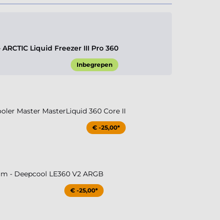
RCTIC Liquid Freezer III Pro 360
Inbegrepen
ler Master MasterLiquid 360 Core II
€ -25,00*
m - Deepcool LE360 V2 ARGB
€ -25,00*