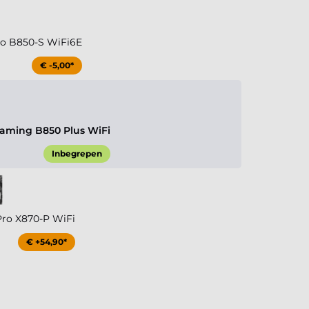
ro B850-S WiFi6E
€ -5,00*
aming B850 Plus WiFi
Inbegrepen
Pro X870-P WiFi
€ +54,90*