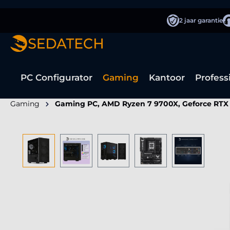
oekopdracht
Ga naar de hoofdnavigatie
2 jaar garantie
PC Configurator
Gaming
Kantoor
Profess
Gaming
Gaming PC, AMD Ryzen 7 9700X, Geforce RTX
Afbeeldingengalerij overslaan