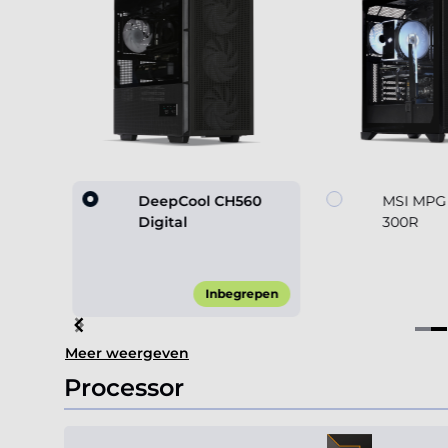
60
DeepCool CH560
MSI MPG
Digital
300R
45,00*
Inbegrepen
Item
Meer weergeven
2
of
Processor
4