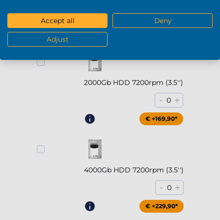
-
+
0
Accept all
Deny
€ +294,90*
Adjust
2000Gb HDD 7200rpm (3.5'')
-
+
0
€ +169,90*
4000Gb HDD 7200rpm (3.5'')
-
+
0
€ +229,90*