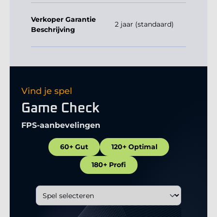
Verkoper Garantie
2 jaar (standaard)
Beschrijving
Vind je spel
Game Check
FPS-aanbevelingen
60+ Gut
120+ Optimal
180+ Profi