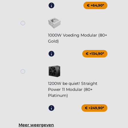
€ +64,90*
1000W Voeding Modular (80+
Gold)
€ +134,90*
1200W be quiet! Straight
Power 11 Modular (80+
Platinum)
€ +249,90*
Meer weergeven