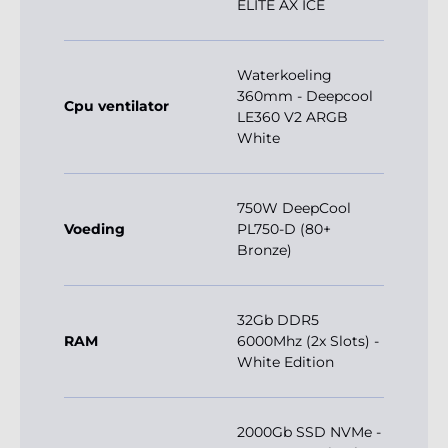
ELITE AX ICE
Waterkoeling
360mm - Deepcool
Cpu ventilator
LE360 V2 ARGB
White
750W DeepCool
Voeding
PL750-D (80+
Bronze)
32Gb DDR5
RAM
6000Mhz (2x Slots) -
White Edition
2000Gb SSD NVMe -