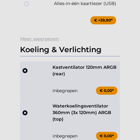
Alles-in-één kaartlezer (USB)
€ +39,90*
Meer weergeven
Koeling & Verlichting
Kastventilator 120mm ARGB
(rear)
inbegrepen
€ 0,00*
Waterkoelingsventilator
360mm (3x 120mm) ARGB
(top)
inbegrepen
€ 0,00*