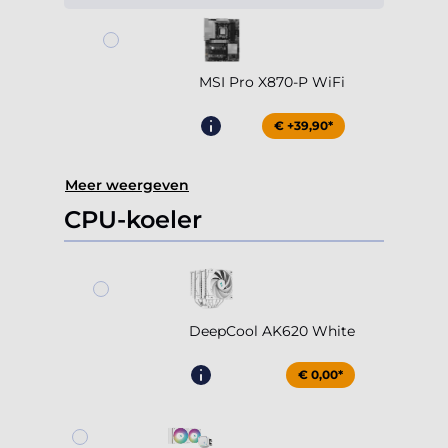
MSI Pro X870-P WiFi
€ +39,90*
Meer weergeven
CPU-koeler
DeepCool AK620 White
€ 0,00*