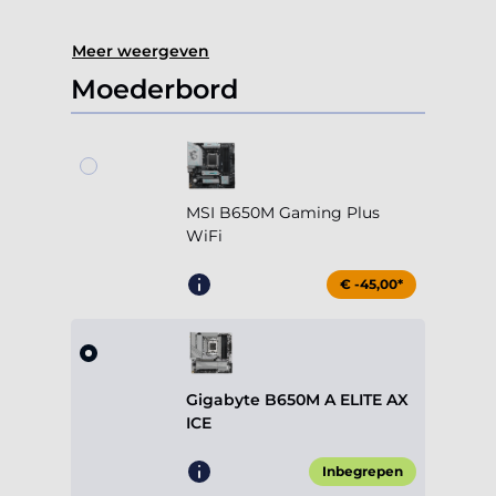
Meer weergeven
Moederbord
MSI B650M Gaming Plus
WiFi
€ -45,00*
Gigabyte B650M A ELITE AX
ICE
Inbegrepen