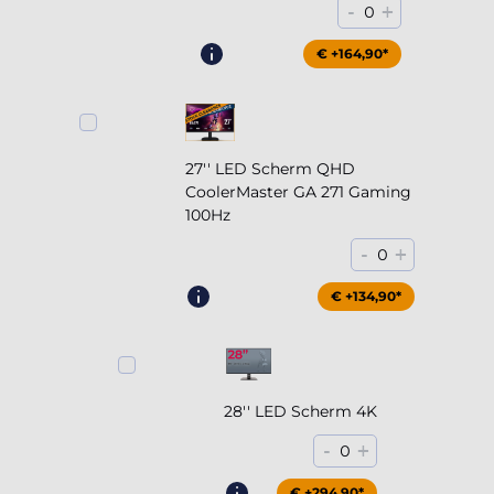
-
+
0
€ +164,90*
27'' LED Scherm QHD
CoolerMaster GA 271 Gaming
100Hz
-
+
0
€ +204,90*
€ +134,90*
28'' LED Scherm 4K
-
+
0
€ +294,90*