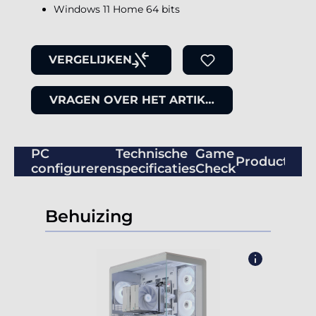
Windows 11 Home 64 bits
VERGELIJKEN
VRAGEN OVER HET ARTIKEL
PC
Technische
Game
Productbeo
configureren
specificaties
Check
Behuizing