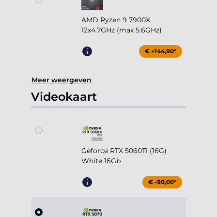
AMD Ryzen 9 7900X
12x4.7GHz (max 5.6GHz)
€ +144,90*
Meer weergeven
Videokaart
Geforce RTX 5060Ti (16G)
White 16Gb
€ -90,00*