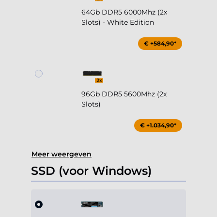
64Gb DDR5 6000Mhz (2x
Slots) - White Edition
€ +584,90*
96Gb DDR5 5600Mhz (2x
Slots)
€ +1.034,90*
Meer weergeven
SSD (voor Windows)