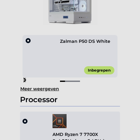
Zalman P50 DS White
Inbegrepen
Item
Meer weergeven
1
of
Processor
4
AMD Ryzen 7 7700X