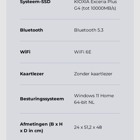
Systeem-SSD
KIOXIA Exceria Plus
G4 (tot 10000MB/s)
Bluetooth
Bluetooth 5.3
WiFi
WiFi 6E
Kaartlezer
Zonder kaartlezer
Windows 11 Home
Besturingssysteem
64-bit NL
Afmetingen (B x H
24 x 51,2 x 48
x D in cm)