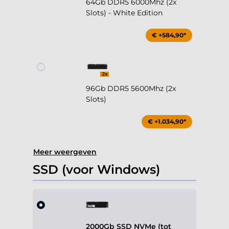
64Gb DDR5 6000Mhz (2x
Slots) - White Edition
€ +584,90*
96Gb DDR5 5600Mhz (2x
Slots)
€ +1.034,90*
Meer weergeven
SSD (voor Windows)
2000Gb SSD NVMe (tot