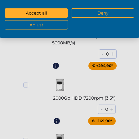
€ +169,90*
Accept all
Deny
Adjust
2000Gb SSD NVMe (tot
5000MB/s)
-
+
0
€ +294,90*
2000Gb HDD 7200rpm (3.5'')
-
+
0
€ +169,90*