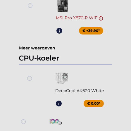
MSI Pro X870-P WiFi
€ +39,90*
Meer weergeven
CPU-koeler
DeepCool AK620 White
€ 0,00*