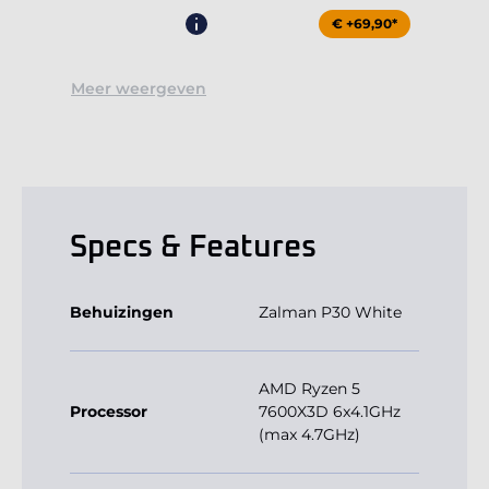
€ +69,90*
Meer weergeven
Specs & Features
Behuizingen
Zalman P30 White
AMD Ryzen 5
Processor
7600X3D 6x4.1GHz
(max 4.7GHz)