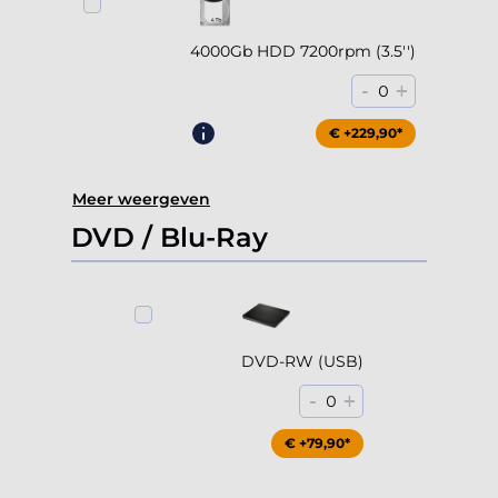
4000Gb HDD 7200rpm (3.5'')
-
+
0
€ +229,90*
Meer weergeven
DVD / Blu-Ray
DVD-RW (USB)
-
+
0
€ +79,90*