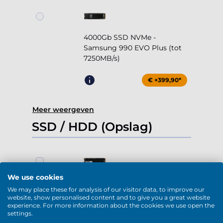
4000Gb SSD NVMe -
Samsung 990 EVO Plus (tot
7250MB/s)
€ +399,90*
Meer weergeven
SSD / HDD (Opslag)
We use cookies
1000Gb SSD NVMe (tot
We may place these for analysis of our visitor data, to improve our
5000MB/s)
website, show personalised content and to give you a great website
experience. For more information about the cookies we use open the
-
+
0
settings.