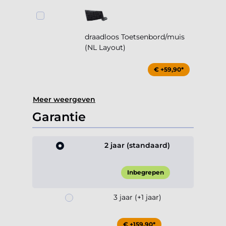
draadloos Toetsenbord/muis
(NL Layout)
€ +59,90*
Meer weergeven
Garantie
2 jaar (standaard)
Inbegrepen
3 jaar (+1 jaar)
€ +159,90*