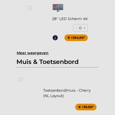
28'' LED Scherm 4K
-
+
0
€ +294,90*
Meer weergeven
Muis & Toetsenbord
Toetsenbord/muis - Cherry
(NL Layout)
€ +39,90*