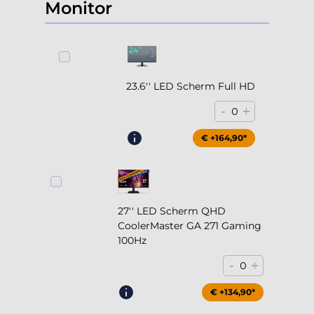
Monitor
23.6'' LED Scherm Full HD
-
+
0
€ +164,90*
27'' LED Scherm QHD
CoolerMaster GA 271 Gaming
100Hz
-
+
0
€ +204,90*
€ +134,90*