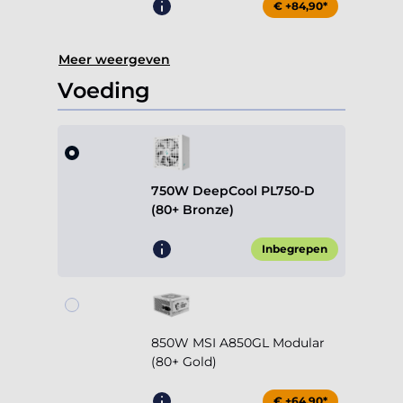
€ +84,90*
Meer weergeven
Voeding
750W DeepCool PL750-D
(80+ Bronze)
Inbegrepen
850W MSI A850GL Modular
(80+ Gold)
€ +64,90*