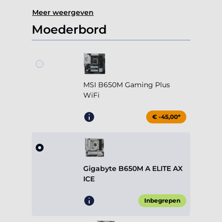
Meer weergeven
Moederbord
MSI B650M Gaming Plus
WiFi
€ -45,00*
Gigabyte B650M A ELITE AX
ICE
Inbegrepen