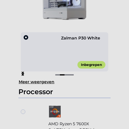
white
Zalman P30 White
 0,00*
Inbegrepen
Item
Meer weergeven
2
of
Processor
4
AMD Ryzen 5 7600X