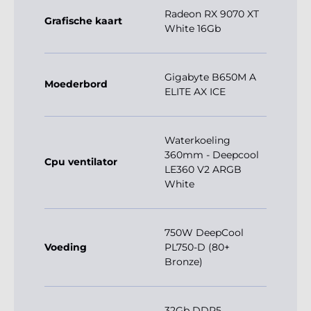
Radeon RX 9070 XT
Grafische kaart
White 16Gb
Gigabyte B650M A
Moederbord
ELITE AX ICE
Waterkoeling
360mm - Deepcool
Cpu ventilator
LE360 V2 ARGB
White
750W DeepCool
Voeding
PL750-D (80+
Bronze)
32Gb DDR5