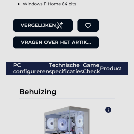
Windows 11 Home 64 bits
VERGELIJKEN
VRAGEN OVER HET ARTIKEL
PC
Technische
Game
Productbeo
configureren
specificaties
Check
Behuizing