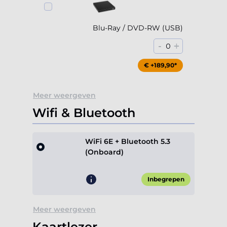
Blu-Ray / DVD-RW (USB)
-
+
0
€ +189,90*
Meer weergeven
Wifi & Bluetooth
WiFi 6E + Bluetooth 5.3
(Onboard)
Inbegrepen
Meer weergeven
Kaartlezer