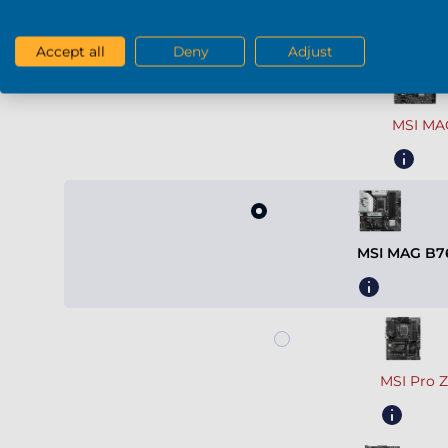
Carte mère
Accept all
Deny
Adjust
MSI MA
MSI MAG B7
MSI Pro 