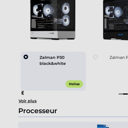
 black
Zalman P30
Zalman P
black&white
,00 €*
Inclus
Item
Voir plus
2
of
Processeur
4