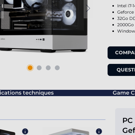
Intel i7
Geforce
32Go DD
2000Go 
Windows
COMPA
QUESTI
ications techniques
Game C
PC 
Gef