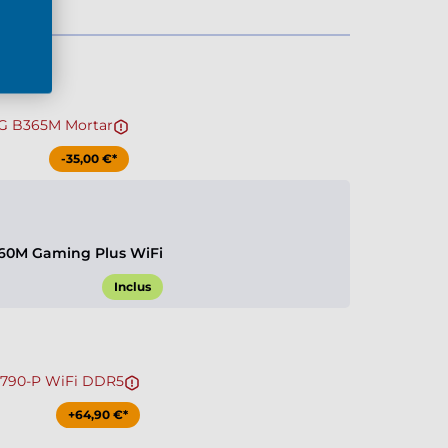
G B365M Mortar
-35,00 €*
60M Gaming Plus WiFi
Inclus
Z790-P WiFi DDR5
+64,90 €*