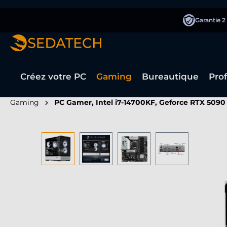
recherche
Passer à la navigation principale
Garantie 2
Créez votre PC
Gaming
Bureautique
Pro
Gaming
PC Gamer, Intel i7-14700KF, Geforce RTX 5090
Ignorer la galerie d'images