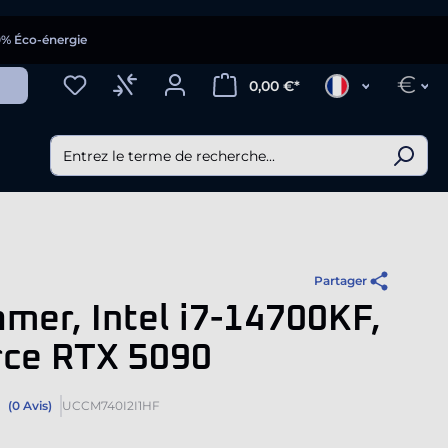
0% Éco-énergie
€
0,00 €*
Partager
mer, Intel i7-14700KF,
rce RTX 5090
(0 Avis)
UCCM740I2I1HF