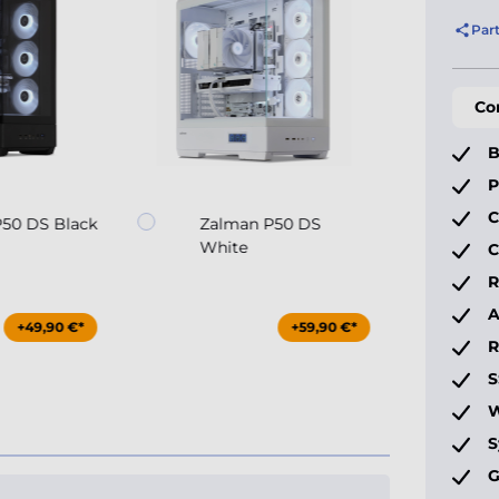
Par
Co
B
P
C
50 DS Black
Zalman P50 DS
White
C
R
A
+49,90 €*
+59,90 €*
S
W
S
G