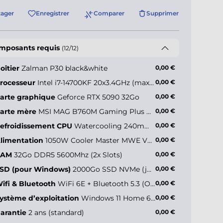
tager
Enregistrer
Comparer
Supprimer
mposants requis
(12/12)
oîtier
Zalman P30 black&white
0,00 €
rocesseur
Intel i7-14700KF 20x3.4GHz (max 5.6GHz)
0,00 €
arte graphique
Geforce RTX 5090 32Go
0,00 €
arte mère
MSI MAG B760M Gaming Plus WiFi
0,00 €
efroidissement CPU
Watercooling 240mm - Deepcool LE240 V2 ARGB
0,00 €
limentation
1050W Cooler Master MWE V2 Modular (80+ Gold)
0,00 €
RAM
32Go DDR5 5600Mhz (2x Slots)
0,00 €
SD (pour Windows)
2000Go SSD NVMe (jusqu’à 5000Mo/s)
0,00 €
ifi & Bluetooth
WiFi 6E + Bluetooth 5.3 (Onboard)
0,00 €
ystème d’exploitation
Windows 11 Home 64 bits FR
0,00 €
arantie
2 ans (standard)
0,00 €