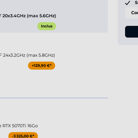
S
Co
KF 20x3.4GHz (max 5.6GHz)
Inclus
KF 24x3.2GHz (max 5.8GHz)
+129,90 €*
e RTX 5070Ti 16Go
-3 325,00 €*