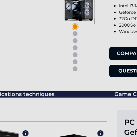
Intel i7
Geforce
32Go DD
2000Go 
Windows
COMPA
QUESTI
ications techniques
Game C
PC 
Gef