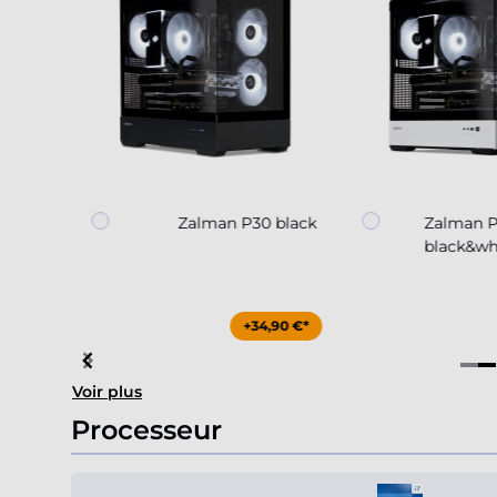
60
Zalman P30 black
Zalman 
black&wh
,00 €*
+34,90 €*
Item
Voir plus
4
of
Processeur
4