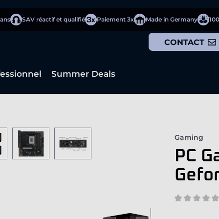
 ans
SAV réactif et qualifié
Paiement 3x
Made in Germany
10
CONTACT
fessionnel
Summer Deals
Gaming
PC Ga
Gefo