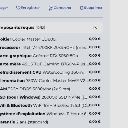
tager
Enregistrer
Comparer
Supprimer
mposants requis
(12/12)
oîtier
Cooler Master CD600
0,00 €
rocesseur
Intel i7-14700KF 20x3.4GHz (max 5.6GHz)
0,00 €
arte graphique
Geforce RTX 5060 8Go
0,00 €
arte mère
ASUS TUF Gaming B760M-Plus WiFi II
0,00 €
efroidissement CPU
Watercooling 360mm - Cooler Master MasterLiquid 360 Core II
0,00 €
limentation
750W Cooler Master MWE V2 (80+ Gold)
0,00 €
RAM
32Go DDR5 5600Mhz (2x Slots)
0,00 €
SD (pour Windows)
2000Go SSD NVMe (jusqu’à 5000Mo/s)
0,00 €
ifi & Bluetooth
WiFi 6E + Bluetooth 5.3 (Onboard)
0,00 €
ystème d’exploitation
Windows 11 Home 64 bits FR
0,00 €
arantie
2 ans (standard)
0,00 €