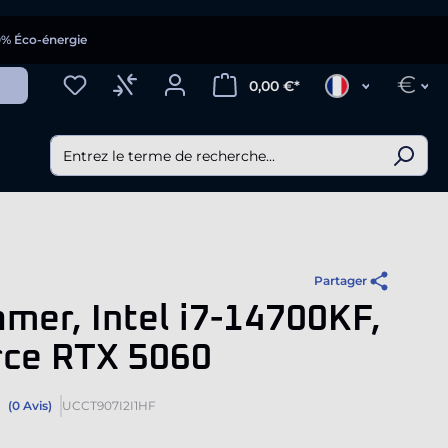
0% Éco-énergie
€
0,00 €*
Partager
mer, Intel i7-14700KF,
rce RTX 5060
(0 Avis)
UCCT907I2I1HF