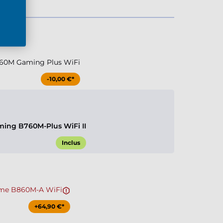
60M Gaming Plus WiFi
-10,00 €*
ing B760M-Plus WiFi II
Inclus
me B860M-A WiFi
+64,90 €*