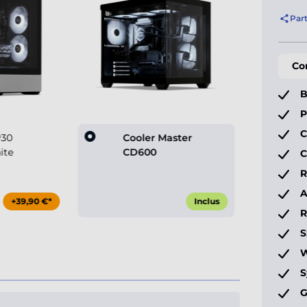
Par
Co
B
P
C
P30
Cooler Master
ite
CD600
C
R
A
+39,90 €*
Inclus
S
W
S
G