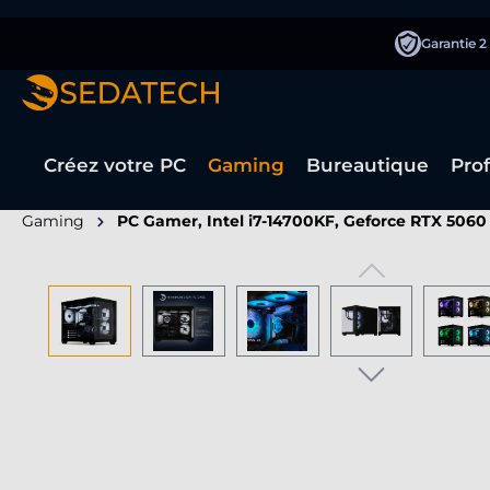
recherche
Passer à la navigation principale
Garantie 2
Créez votre PC
Gaming
Bureautique
Pro
Gaming
PC Gamer, Intel i7-14700KF, Geforce RTX 5060
Ignorer la galerie d'images