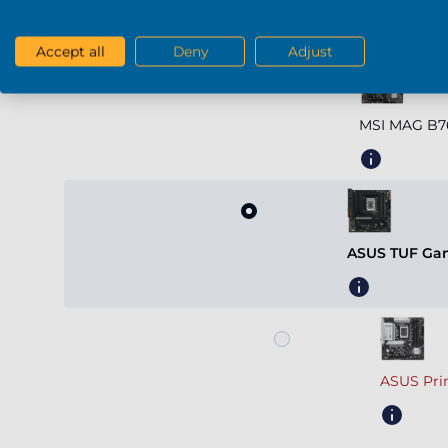
Carte mère
Accept all
Deny
Adjust
MSI MAG B7
ASUS TUF Gam
ASUS Pri