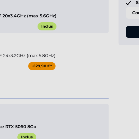
S
Co
KF 20x3.4GHz (max 5.6GHz)
Inclus
KF 24x3.2GHz (max 5.8GHz)
+129,90 €*
ce RTX 5060 8Go
Inclus