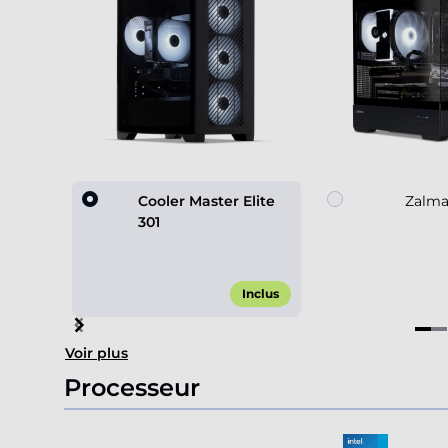
Cooler Master Elite
Zalma
301
Inclus
Item
Voir plus
1
of
Processeur
4