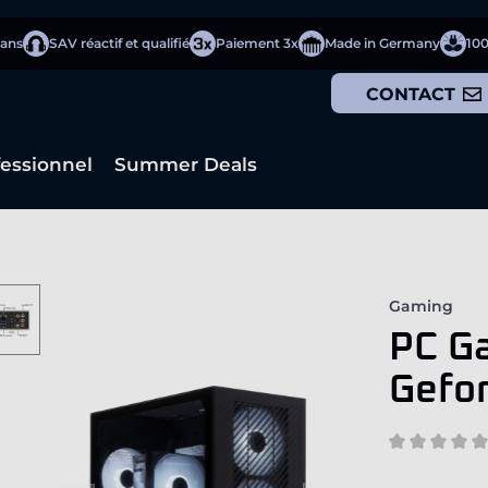
 ans
SAV réactif et qualifié
Paiement 3x
Made in Germany
10
CONTACT
fessionnel
Summer Deals
Gaming
PC Ga
Gefo