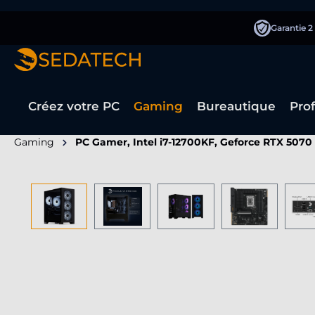
recherche
Passer à la navigation principale
Garantie 2
Créez votre PC
Gaming
Bureautique
Pro
Gaming
PC Gamer, Intel i7-12700KF, Geforce RTX 5070
Ignorer la galerie d'images