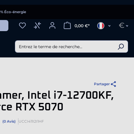
0% Éco-énergie
€
0,00 €*
Partager
mer, Intel i7-12700KF,
rce RTX 5070
(0 Avis)
UCCI411I2I1HF