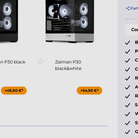
Par
Co
B
P
C
n P30 black
Zalman P30
Coo
black&white
Ma
C
R
A
+49,90 €*
+54,90 €*
S
W
S
G