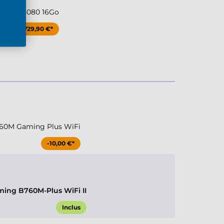
ce RTX 5080 16Go
+729,90 €*
60M Gaming Plus WiFi
-10,00 €*
ing B760M-Plus WiFi II
Inclus