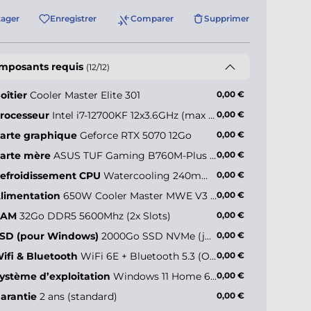
tager
Enregistrer
Comparer
Supprimer
mposants requis
(12/12)
oîtier
Cooler Master Elite 301
0,00 €
rocesseur
Intel i7-12700KF 12x3.6GHz (max 5.0GHz)
0,00 €
arte graphique
Geforce RTX 5070 12Go
0,00 €
ler Master
sterBox 600
arte mère
ASUS TUF Gaming B760M-Plus WiFi II
0,00 €
efroidissement CPU
Watercooling 240mm - Deepcool LE240 V2 ARGB
0,00 €
limentation
650W Cooler Master MWE V3 (80+ Gold)
0,00 €
+44,90 €*
RAM
32Go DDR5 5600Mhz (2x Slots)
0,00 €
SD (pour Windows)
2000Go SSD NVMe (jusqu’à 5000Mo/s)
0,00 €
ifi & Bluetooth
WiFi 6E + Bluetooth 5.3 (Onboard)
0,00 €
ystème d’exploitation
Windows 11 Home 64 bits FR
0,00 €
arantie
2 ans (standard)
0,00 €