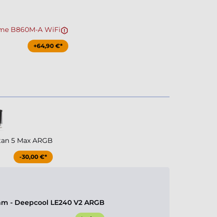
me B860M-A WiFi
+64,90 €*
tan 5 Max ARGB
-30,00 €*
m - Deepcool LE240 V2 ARGB