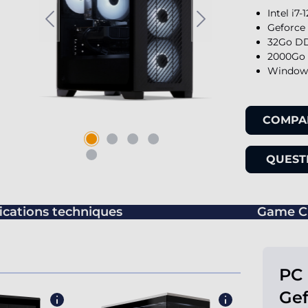
Intel i7
Geforce
32Go DD
2000Go 
Windows
COMPA
QUESTI
ications techniques
Game C
PC 
Gef