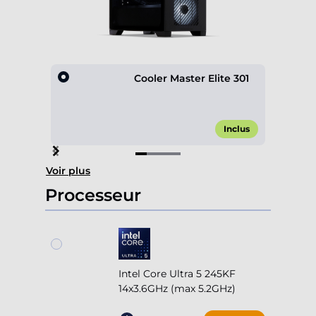
Cooler Master Elite 301
Inclus
Item
Voir plus
1
of
Processeur
4
Intel Core Ultra 5 245KF
14x3.6GHz (max 5.2GHz)