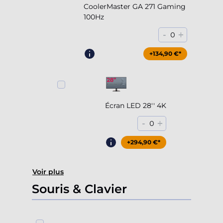
CoolerMaster GA 271 Gaming
100Hz
-
+
0
+204,90 €*
+134,90 €*
Écran LED 28'' 4K
-
+
0
+294,90 €*
Voir plus
Souris & Clavier