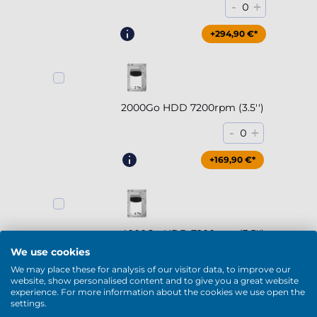
-
+
0
+294,90 €*
2000Go HDD 7200rpm (3.5'')
-
+
0
+169,90 €*
4000Go HDD 7200rpm (3.5'')
We use cookies
-
+
0
We may place these for analysis of our visitor data, to improve our
website, show personalised content and to give you a great website
+229,90 €*
experience. For more information about the cookies we use open the
settings.