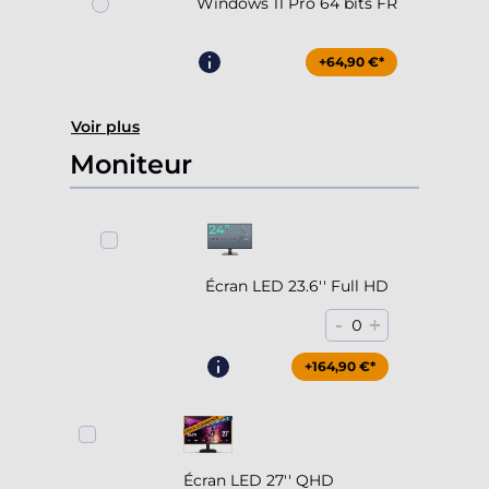
Windows 11 Pro 64 bits FR
+64,90 €*
Voir plus
Moniteur
Écran LED 23.6'' Full HD
-
+
0
+164,90 €*
Écran LED 27'' QHD