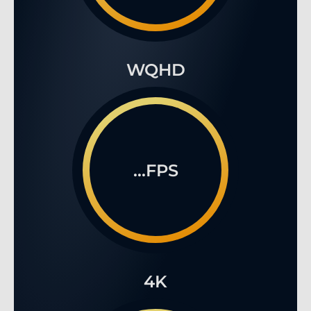
WQHD
...FPS
4K