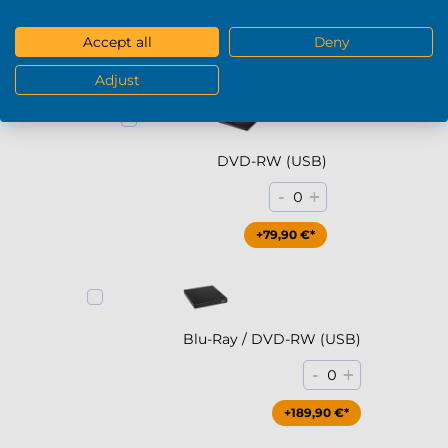
Voir plus
Accept all
Deny
DVD / Blu-Ray
Adjust
DVD-RW (USB)
-
+
0
+79,90 €*
Blu-Ray / DVD-RW (USB)
-
+
0
+189,90 €*