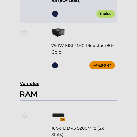
V3 (80+ Gold)
Inclus
750W MSI MAG Modular (80+
Gold)
+44,90 €*
Voir plus
RAM
16Go DDR5 5200Mhz (2x
Slots)