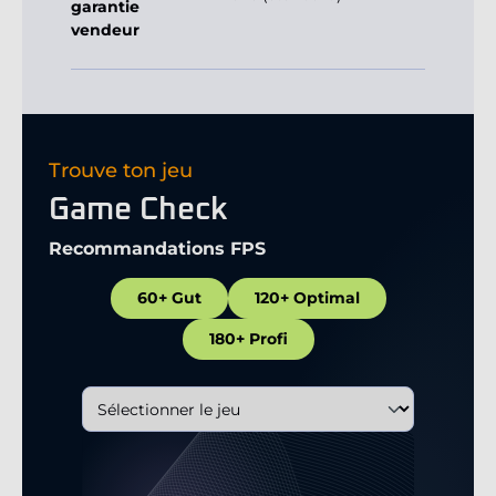
garantie
vendeur
Trouve ton jeu
Game Check
Recommandations FPS
60+ Gut
120+ Optimal
180+ Profi