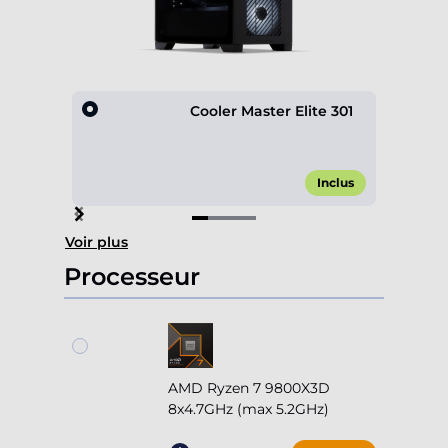
Cooler Master Elite 301
Inclus
Item
Voir plus
1
of
Processeur
4
AMD Ryzen 7 9800X3D
8x4.7GHz (max 5.2GHz)