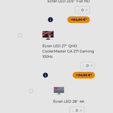
Écran LED 23.6'' Full HD
-
+
0
+164,90 €*
Écran LED 27'' QHD
CoolerMaster GA 271 Gaming
100Hz
-
+
0
+204,90 €*
+134,90 €*
Écran LED 28'' 4K
-
+
0