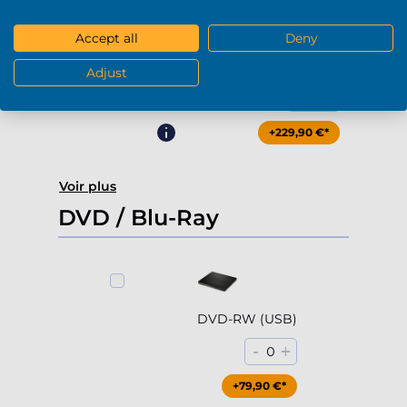
Accept all
Deny
4000Go HDD 7200rpm (3.5'')
Adjust
-
+
0
+229,90 €*
Voir plus
DVD / Blu-Ray
DVD-RW (USB)
-
+
0
+79,90 €*