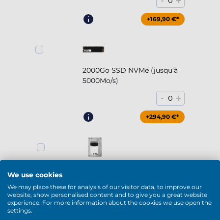
-
+
0
+169,90 €*
2000Go SSD NVMe (jusqu’à
5000Mo/s)
-
+
0
+294,90 €*
2000Go HDD 7200rpm (3.5'')
We use cookies
-
+
0
We may place these for analysis of our visitor data, to improve our
website, show personalised content and to give you a great website
experience. For more information about the cookies we use open the
+169,90 €*
settings.