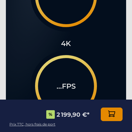
4K
...FPS
2 199,90 €
*
%
Prix TTC, hors frais de port