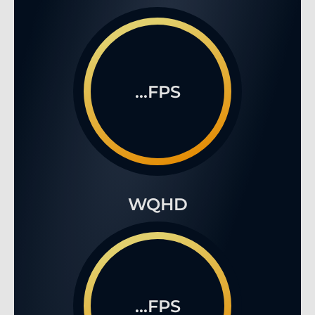
...FPS
WQHD
...FPS