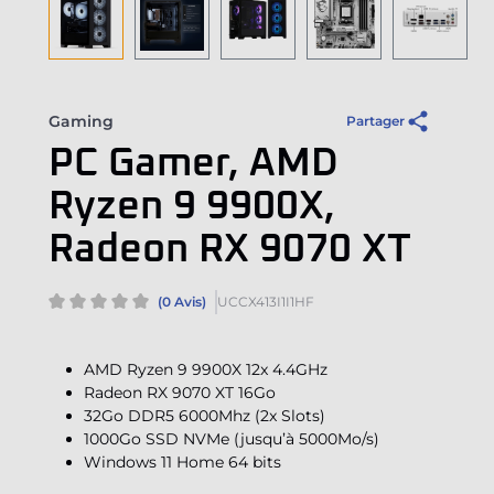
Gaming
Partager
PC Gamer, AMD
Ryzen 9 9900X,
Radeon RX 9070 XT
(0 Avis)
UCCX413I1I1HF
AMD Ryzen 9 9900X 12x 4.4GHz
Radeon RX 9070 XT 16Go
32Go DDR5 6000Mhz (2x Slots)
1000Go SSD NVMe (jusqu’à 5000Mo/s)
Windows 11 Home 64 bits