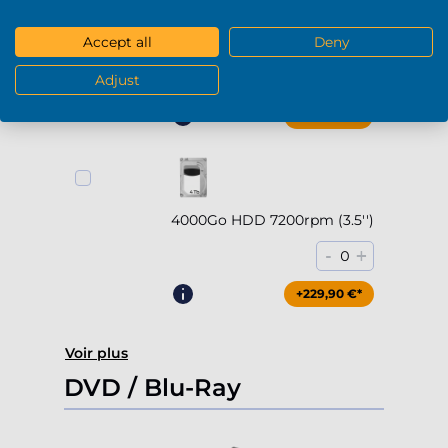
2000Go HDD 7200rpm (3.5'')
Accept all
Deny
-
+
0
Adjust
+169,90 €*
4000Go HDD 7200rpm (3.5'')
-
+
0
+229,90 €*
Voir plus
DVD / Blu-Ray