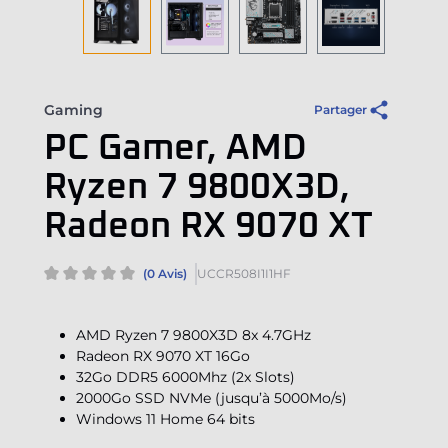
Gaming
Partager
PC Gamer, AMD
Ryzen 7 9800X3D,
Radeon RX 9070 XT
(0 Avis)
UCCR508I1I1HF
AMD Ryzen 7 9800X3D 8x 4.7GHz
Radeon RX 9070 XT 16Go
32Go DDR5 6000Mhz (2x Slots)
2000Go SSD NVMe (jusqu’à 5000Mo/s)
Windows 11 Home 64 bits