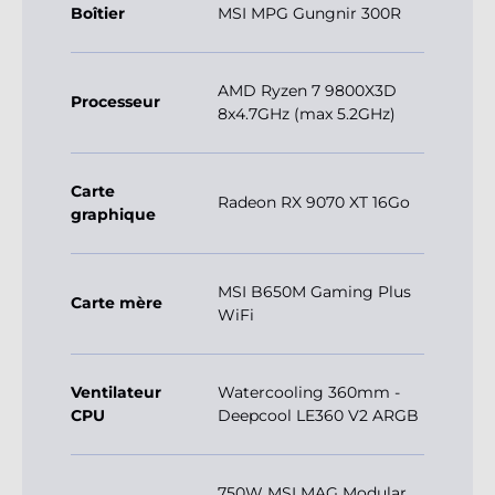
Boîtier
MSI MPG Gungnir 300R
AMD Ryzen 7 9800X3D
Processeur
8x4.7GHz (max 5.2GHz)
Carte
Radeon RX 9070 XT 16Go
graphique
MSI B650M Gaming Plus
Carte mère
WiFi
Ventilateur
Watercooling 360mm -
CPU
Deepcool LE360 V2 ARGB
750W MSI MAG Modular