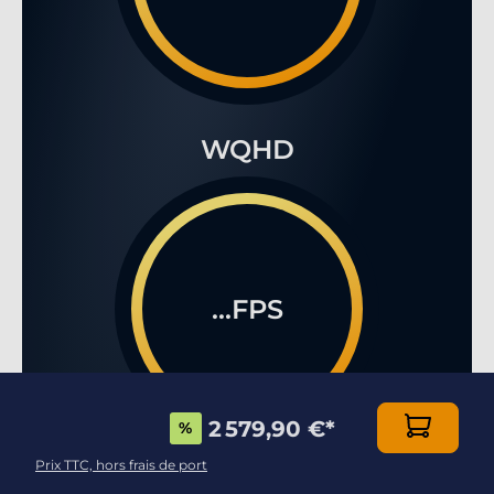
WQHD
...FPS
2 579,90 €
*
%
Prix TTC, hors frais de port
4K