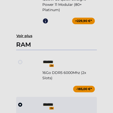
Power 11 Modular (80+
Platinum)
+229,90 €*
Voir plus
RAM
16Go DDR5 6000Mhz (2x
Slots)
-185,00 €*