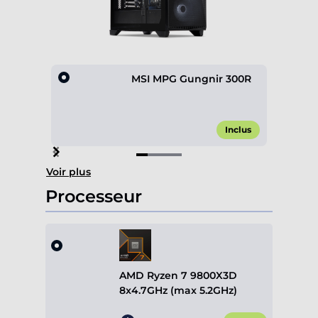
MSI MPG Gungnir 300R
Inclus
Item
Voir plus
1
of
Processeur
4
AMD Ryzen 7 9800X3D
8x4.7GHz (max 5.2GHz)