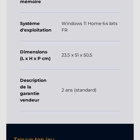
mémoire
Système
Windows 11 Home 64 bits
d'exploitation
FR
Dimensions
23,5 x 51 x 50,5
(L x H x P cm)
Description
de la
2 ans (standard)
garantie
vendeur
Trouve ton jeu