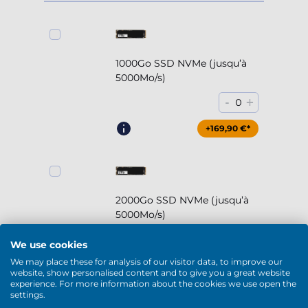
1000Go SSD NVMe (jusqu’à
5000Mo/s)
-
+
0
+169,90 €*
2000Go SSD NVMe (jusqu’à
5000Mo/s)
-
+
0
We use cookies
We may place these for analysis of our visitor data, to improve our
+294,90 €*
website, show personalised content and to give you a great website
experience. For more information about the cookies we use open the
settings.