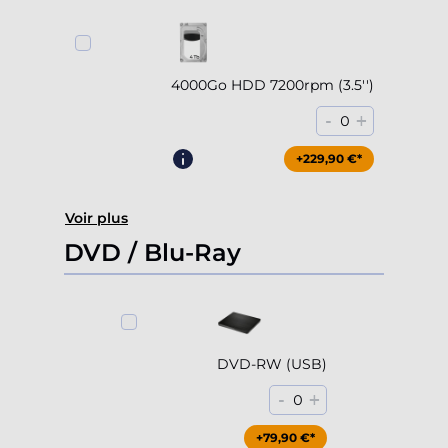
4000Go HDD 7200rpm (3.5'')
-
+
0
+229,90 €*
Voir plus
DVD / Blu-Ray
DVD-RW (USB)
-
+
0
+79,90 €*