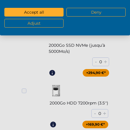
-
+
0
Accept all
Deny
+169,90 €*
Adjust
2000Go SSD NVMe (jusqu’à
5000Mo/s)
-
+
0
+294,90 €*
2000Go HDD 7200rpm (3.5'')
-
+
0
+169,90 €*