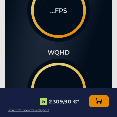
...FPS
WQHD
...FPS
2 309,90 €
*
%
Prix TTC, hors frais de port