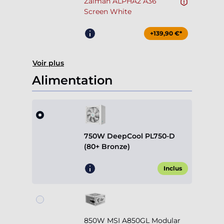
Zalman ALPHA2 A36
Screen White
+139,90 €*
Voir plus
Alimentation
750W DeepCool PL750-D
(80+ Bronze)
Inclus
850W MSI A850GL Modular