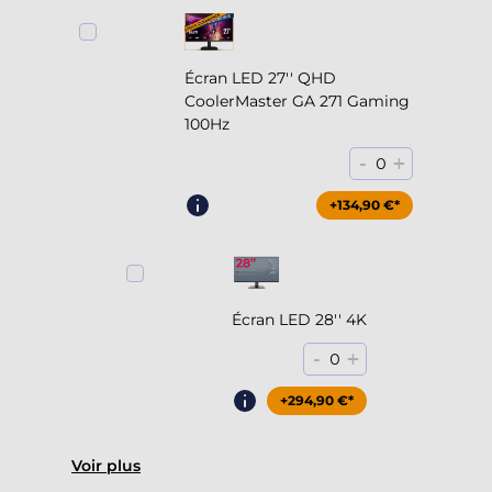
Écran LED 27'' QHD
CoolerMaster GA 271 Gaming
100Hz
-
+
0
+204,90 €*
+134,90 €*
Écran LED 28'' 4K
-
+
0
+294,90 €*
Voir plus