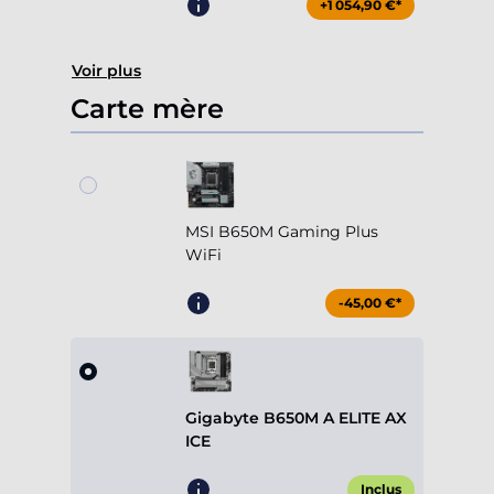
+1 054,90 €*
Voir plus
Carte mère
MSI B650M Gaming Plus
WiFi
-45,00 €*
Gigabyte B650M A ELITE AX
ICE
Inclus