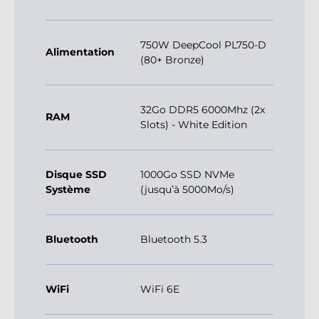
750W DeepCool PL750-D
Alimentation
(80+ Bronze)
32Go DDR5 6000Mhz (2x
RAM
Slots) - White Edition
Disque SSD
1000Go SSD NVMe
Système
(jusqu’à 5000Mo/s)
Bluetooth
Bluetooth 5.3
WiFi
WiFi 6E