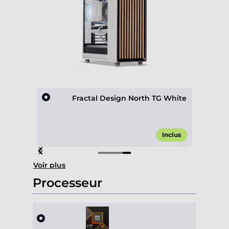
hite
Fractal Design North TG White
,00 €*
Inclus
Item
Voir plus
4
of
Processeur
4