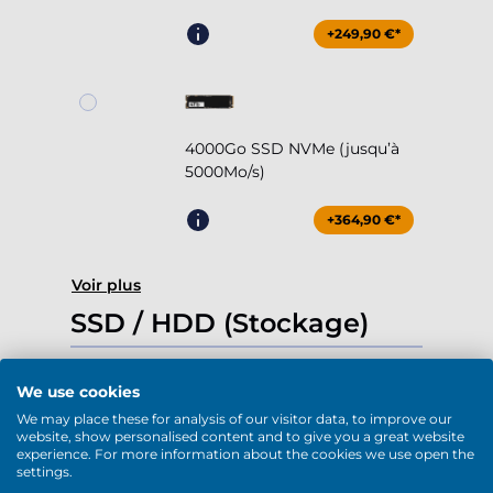
+249,90 €*
4000Go SSD NVMe (jusqu’à
5000Mo/s)
+364,90 €*
Voir plus
SSD / HDD (Stockage)
We use cookies
We may place these for analysis of our visitor data, to improve our
website, show personalised content and to give you a great website
1000Go SSD NVMe (jusqu’à
experience. For more information about the cookies we use open the
5000Mo/s)
settings.