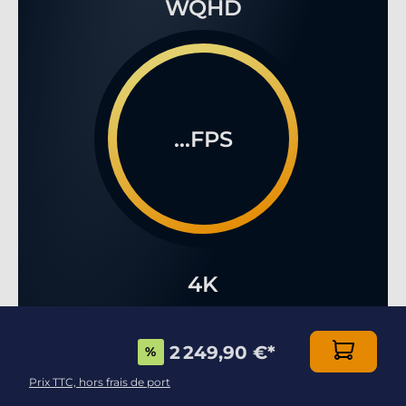
WQHD
...FPS
4K
2 249,90 €
*
%
Prix TTC, hors frais de port