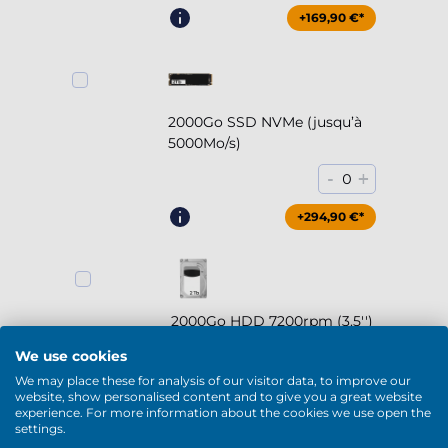
+169,90 €*
2000Go SSD NVMe (jusqu’à
5000Mo/s)
-
+
0
+294,90 €*
2000Go HDD 7200rpm (3.5'')
-
+
0
We use cookies
We may place these for analysis of our visitor data, to improve our
+169,90 €*
website, show personalised content and to give you a great website
experience. For more information about the cookies we use open the
settings.