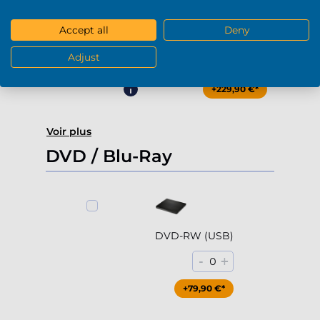
Accept all
Deny
4000Go HDD 7200rpm (3.5'')
Adjust
-
+
0
+229,90 €*
Voir plus
DVD / Blu-Ray
DVD-RW (USB)
-
+
0
+79,90 €*