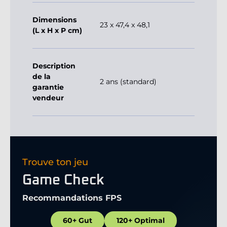
Dimensions
23 x 47,4 x 48,1
(L x H x P cm)
Description
de la
2 ans (standard)
garantie
vendeur
Trouve ton jeu
Game Check
Recommandations FPS
60+ Gut
120+ Optimal