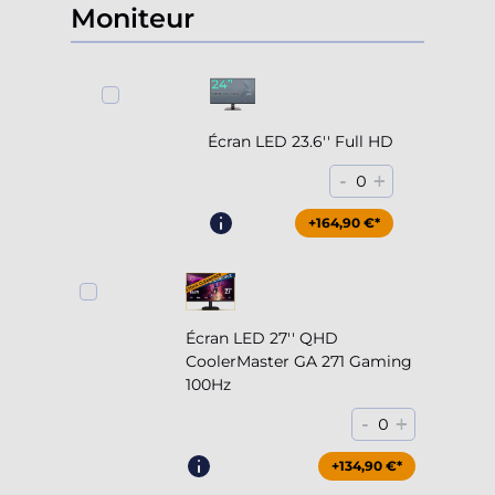
Moniteur
Écran LED 23.6'' Full HD
-
+
0
+164,90 €*
Écran LED 27'' QHD
CoolerMaster GA 271 Gaming
100Hz
-
+
0
+204,90 €*
+134,90 €*