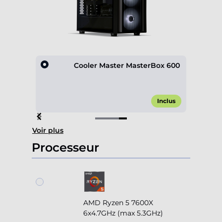
D600
Cooler Master MasterBox 600
,00 €*
Inclus
Item
Voir plus
4
of
Processeur
4
AMD Ryzen 5 7600X
6x4.7GHz (max 5.3GHz)