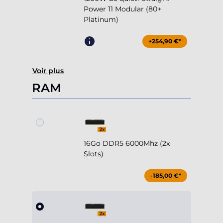
Power 11 Modular (80+
Platinum)
+254,90 €*
Voir plus
RAM
16Go DDR5 6000Mhz (2x
Slots)
-185,00 €*