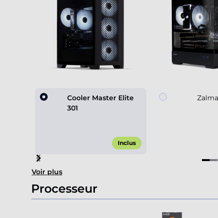
Cooler Master Elite
Zalma
301
Inclus
Item
Voir plus
1
of
Processeur
4