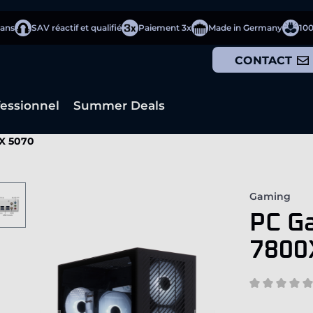
 ans
SAV réactif et qualifié
Paiement 3x
Made in Germany
10
CONTACT
fessionnel
Summer Deals
X 5070
Gaming
PC G
7800