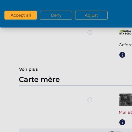
Geforc
Accept all
Deny
Adjust
Gefor
Voir plus
Carte mère
MSI B