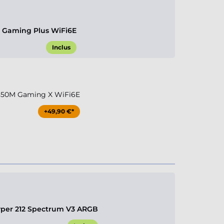
 Gaming Plus WiFi6E
Inclus
850M Gaming X WiFi6E
+49,90 €*
yper 212 Spectrum V3 ARGB