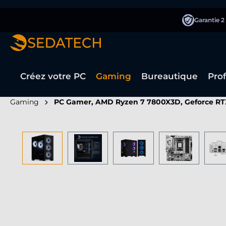
recherche
Passer à la navigation principale
Garantie 2
Créez votre PC
Gaming
Bureautique
Pro
Gaming
PC Gamer, AMD Ryzen 7 7800X3D, Geforce RT
Ignorer la galerie d'images