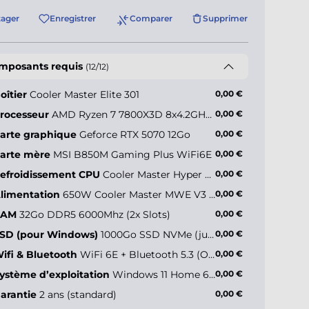
tager
Enregistrer
Comparer
Supprimer
mposants requis
(12/12)
oîtier
Cooler Master Elite 301
0,00 €
rocesseur
AMD Ryzen 7 7800X3D 8x4.2GHz (max 5.0GHz)
0,00 €
arte graphique
Geforce RTX 5070 12Go
0,00 €
ler Master
sterBox 600
arte mère
MSI B850M Gaming Plus WiFi6E
0,00 €
efroidissement CPU
Cooler Master Hyper 212 Spectrum V3 ARGB
0,00 €
limentation
650W Cooler Master MWE V3 (80+ Gold)
0,00 €
+44,90 €*
RAM
32Go DDR5 6000Mhz (2x Slots)
0,00 €
SD (pour Windows)
1000Go SSD NVMe (jusqu’à 5000Mo/s)
0,00 €
ifi & Bluetooth
WiFi 6E + Bluetooth 5.3 (Onboard)
0,00 €
ystème d’exploitation
Windows 11 Home 64 bits FR
0,00 €
arantie
2 ans (standard)
0,00 €