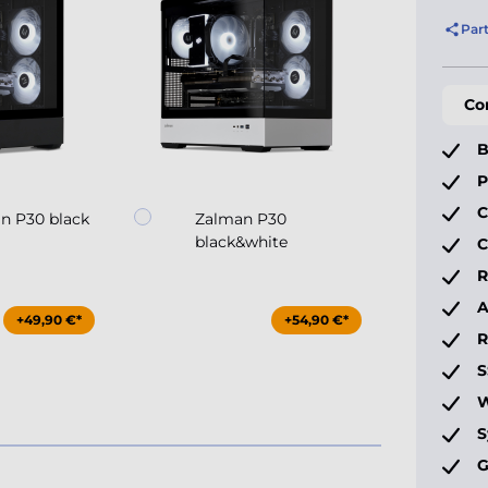
Par
Co
B
P
C
n P30 black
Zalman P30
Coo
black&white
Ma
C
R
A
+49,90 €*
+54,90 €*
S
W
S
G