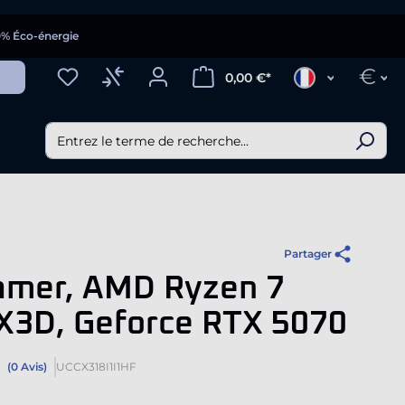
0% Éco-énergie
€
0,00 €*
Partager
amer, AMD Ryzen 7
X3D, Geforce RTX 5070
(0 Avis)
UCCX318I1I1HF