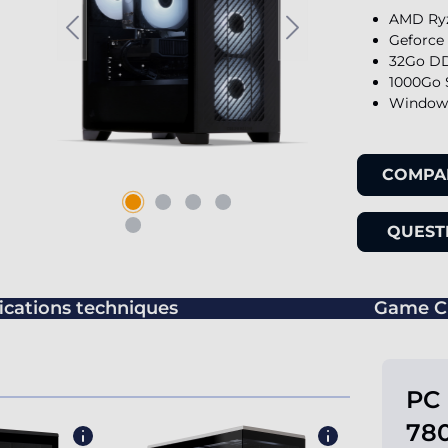
AMD Ryz
Geforce
32Go DD
1000Go 
Windows
COMPA
QUESTI
ications techniques
Game C
PC
780