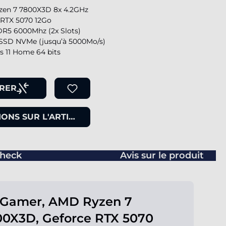
en 7 7800X3D 8x 4.2GHz
 RTX 5070 12Go
R5 6000Mhz (2x Slots)
SSD NVMe (jusqu’à 5000Mo/s)
 11 Home 64 bits
RER
ONS SUR L'ARTICLE
heck
Avis sur le produit
 Gamer, AMD Ryzen 7
0X3D, Geforce RTX 5070