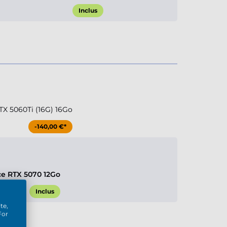
Inclus
TX 5060Ti (16G) 16Go
-140,00 €*
ce RTX 5070 12Go
Inclus
te,
For