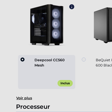
Deepcool CC560
BeQuiet 
Mesh
600 Blac
Inclus
Item
Voir plus
1
of
Processeur
2