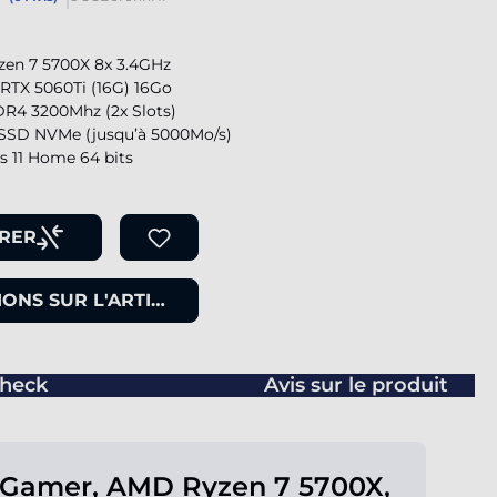
en 7 5700X 8x 3.4GHz
RTX 5060Ti (16G) 16Go
R4 3200Mhz (2x Slots)
SSD NVMe (jusqu’à 5000Mo/s)
 11 Home 64 bits
RER
ONS SUR L'ARTICLE
heck
Avis sur le produit
 Gamer, AMD Ryzen 7 5700X,