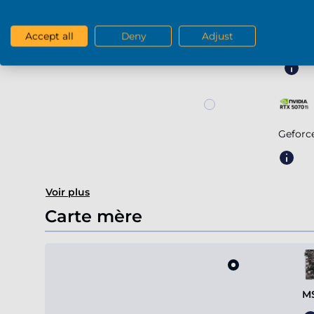
Accept all
Deny
Adjust
Gefor
Geforc
Voir plus
Carte mère
MS