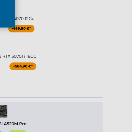
ce RTX 5070 12Go
+169,90 €*
e RTX 5070Ti 16Go
+584,90 €*
I A520M Pro