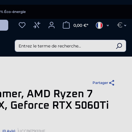
0% Éco-énergie
€
0,00 €*
Partager
amer, AMD Ryzen 7
X, Geforce RTX 5060Ti
(0 Avis)
UCCB679I1I1HF