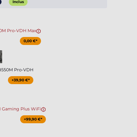
Inclus
0M Pro-VDH Max
0,00 €*
B550M Pro-VDH
+39,90 €*
 Gaming Plus WiFi
+99,90 €*