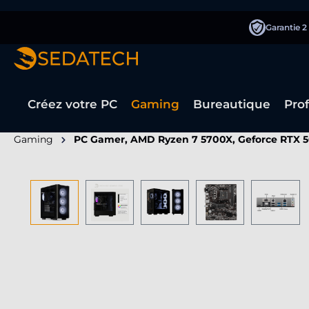
recherche
Passer à la navigation principale
Garantie 2
Créez votre PC
Gaming
Bureautique
Pro
Gaming
PC Gamer, AMD Ryzen 7 5700X, Geforce RTX 5
Ignorer la galerie d'images