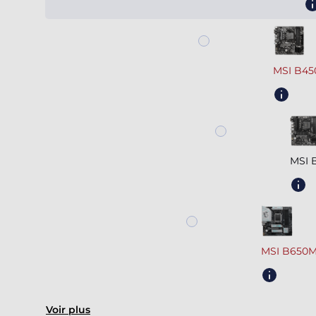
MSI B45
MSI 
MSI B650M
Voir plus