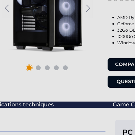
AMD Ryz
Geforce 
32Go DD
1000Go 
Windows
COMPA
QUESTI
ications techniques
Game C
PC