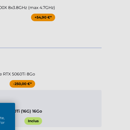
00X 8x3.8GHz (max 4.7GHz)
+54,90 €*
e RTX 5060Ti 8Go
-250,00 €*
TX 5060Ti (16G) 16Go
te,
Inclus
For