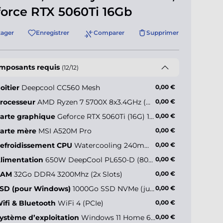
orce RTX 5060Ti 16Gb
tager
Enregistrer
Comparer
Supprimer
mposants requis
(12/12)
oîtier
Deepcool CC560 Mesh
0,00 €
rocesseur
AMD Ryzen 7 5700X 8x3.4GHz (max 4.6GHz)
0,00 €
arte graphique
Geforce RTX 5060Ti (16G) 16Go
0,00 €
arte mère
MSI A520M Pro
0,00 €
efroidissement CPU
Watercooling 240mm - Deepcool LE240 V2 ARGB
0,00 €
limentation
650W DeepCool PL650-D (80+ Bronze)
0,00 €
RAM
32Go DDR4 3200Mhz (2x Slots)
0,00 €
SD (pour Windows)
1000Go SSD NVMe (jusqu’à 5000Mo/s)
0,00 €
ifi & Bluetooth
WiFi 4 (PCIe)
0,00 €
ystème d’exploitation
Windows 11 Home 64 bits FR
0,00 €