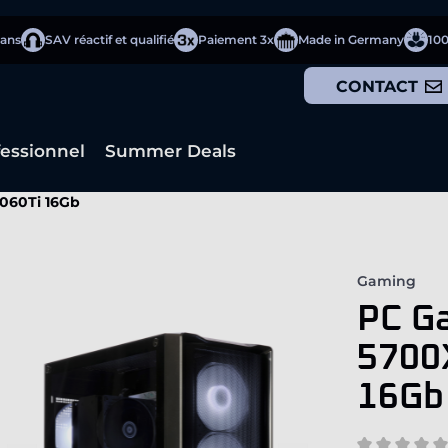
 ans
SAV réactif et qualifié
Paiement 3x
Made in Germany
10
CONTACT
fessionnel
Summer Deals
060Ti 16Gb
Gaming
PC G
5700
16Gb