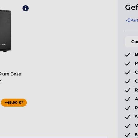
Gef
Par
Co
B
P
C
Pure Base
k
C
R
A
+49,90 €*
S
W
S