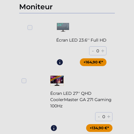
Moniteur
Écran LED 23.6'' Full HD
-
+
0
+164,90 €*
Écran LED 27'' QHD
CoolerMaster GA 271 Gaming
100Hz
-
+
0
+204,90 €*
+134,90 €*