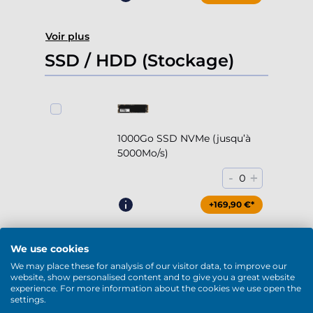
Voir plus
SSD / HDD (Stockage)
1000Go SSD NVMe (jusqu’à
5000Mo/s)
-
+
0
+169,90 €*
We use cookies
We may place these for analysis of our visitor data, to improve our
2000Go SSD NVMe (jusqu’à
website, show personalised content and to give you a great website
experience. For more information about the cookies we use open the
5000Mo/s)
settings.