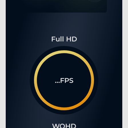
Full HD
...FPS
WQHD