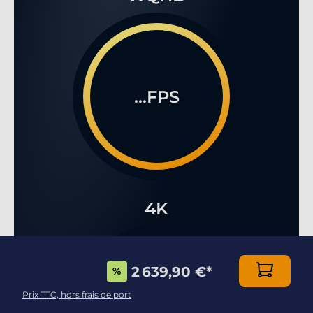
...FPS
4K
2 639,90 €
*
%
Prix TTC, hors frais de port
...FPS