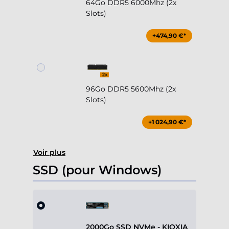
64Go DDR5 6000Mhz (2x
Slots)
+474,90 €*
96Go DDR5 5600Mhz (2x
Slots)
+1 024,90 €*
Voir plus
SSD (pour Windows)
2000Go SSD NVMe - KIOXIA