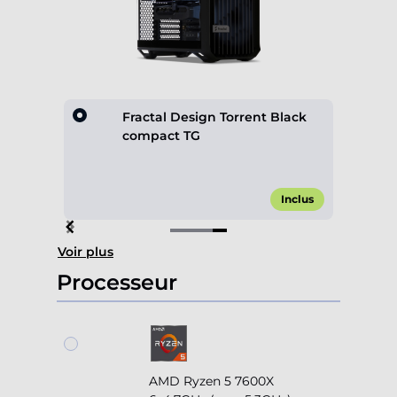
 Black
Fractal Design Torrent Black
compact TG
,00 €*
Inclus
Item
Voir plus
4
of
Processeur
4
AMD Ryzen 5 7600X