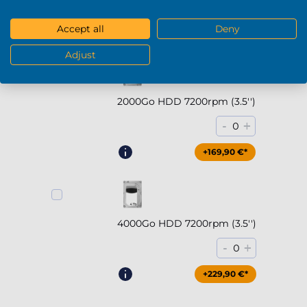
-
+
0
Accept all
Deny
+294,90 €*
Adjust
2000Go HDD 7200rpm (3.5'')
-
+
0
+169,90 €*
4000Go HDD 7200rpm (3.5'')
-
+
0
+229,90 €*