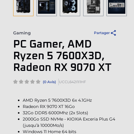
Gaming
Partager
PC Gamer, AMD
Ryzen 5 7600X3D,
Radeon RX 9070 XT
(0 Avis)
UCCL642I1I1HF
AMD Ryzen 5 7600X3D 6x 4.1GHz
Radeon RX 9070 XT 16Go
32Go DDR5 6000Mhz (2x Slots)
2000Go SSD NVMe - KIOXIA Exceria Plus G4
(jusqu’à 10000Mo/s)
Windows 11 Home 64 bits