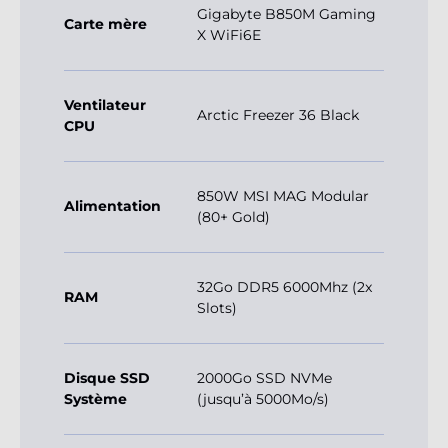
Gigabyte B850M Gaming
Carte mère
X WiFi6E
Ventilateur
Arctic Freezer 36 Black
CPU
850W MSI MAG Modular
Alimentation
(80+ Gold)
32Go DDR5 6000Mhz (2x
RAM
Slots)
Disque SSD
2000Go SSD NVMe
Système
(jusqu’à 5000Mo/s)