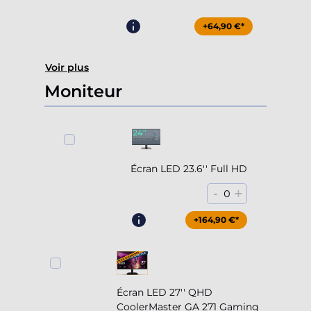
+64,90 €*
Voir plus
Moniteur
Écran LED 23.6'' Full HD
-
+
0
+164,90 €*
Écran LED 27'' QHD
CoolerMaster GA 271 Gaming