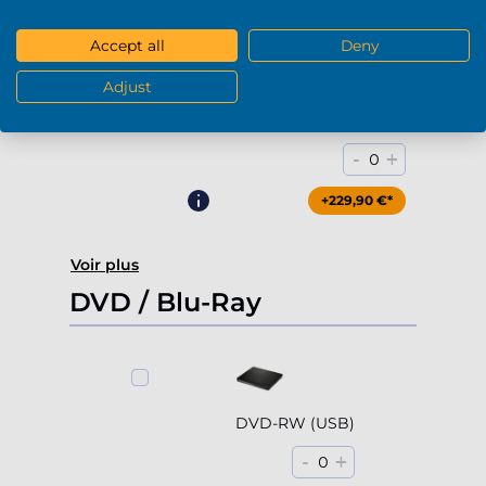
+169,90 €*
Accept all
Deny
Adjust
4000Go HDD 7200rpm (3.5'')
-
+
0
+229,90 €*
Voir plus
DVD / Blu-Ray
DVD-RW (USB)
-
+
0