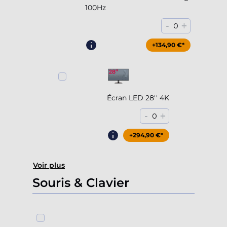
100Hz
-
+
0
+204,90 €*
+134,90 €*
Écran LED 28'' 4K
-
+
0
+294,90 €*
Voir plus
Souris & Clavier