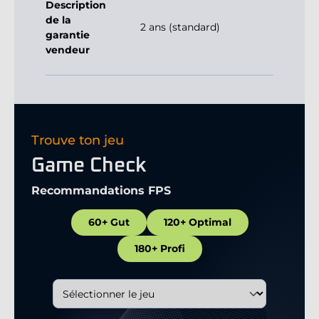
Description
de la
2 ans (standard)
garantie
vendeur
Trouve ton jeu
Game Check
Recommandations FPS
60+ Gut
120+ Optimal
180+ Profi