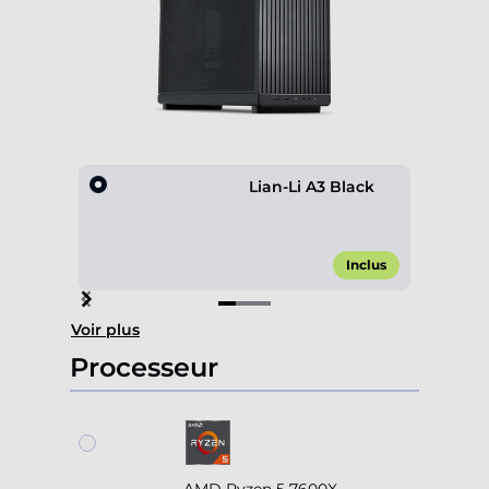
Lian-Li A3 Black
Inclus
Item
Voir plus
1
of
Processeur
3