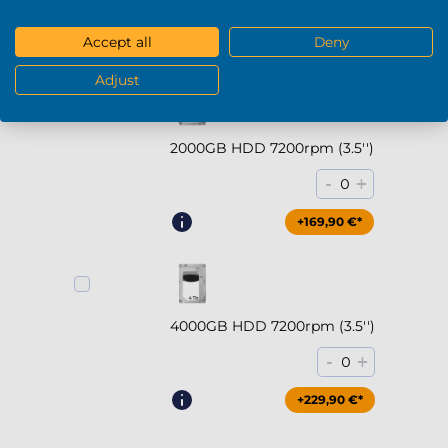
-
+
0
Accept all
Deny
+294,90 €*
Adjust
2000GB HDD 7200rpm (3.5'')
-
+
0
+169,90 €*
4000GB HDD 7200rpm (3.5'')
-
+
0
+229,90 €*