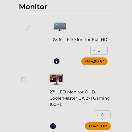
Monitor
23.6'' LED Monitor Full HD
-
+
0
+164,90 €*
27'' LED Monitor QHD
CoolerMaster GA 271 Gaming
100Hz
-
+
0
+204,90 €*
+134,90 €*