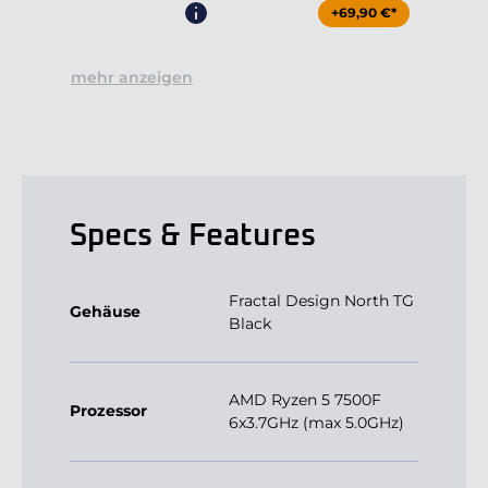
+69,90 €*
mehr anzeigen
Specs & Features
Fractal Design North TG
Gehäuse
Black
AMD Ryzen 5 7500F
Prozessor
6x3.7GHz (max 5.0GHz)