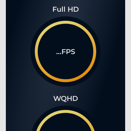
Full HD
...FPS
WQHD