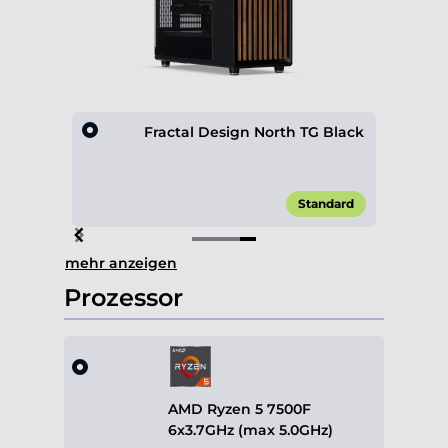
ox 600
Fractal Design North TG Black
,00 €*
Standard
Item
mehr anzeigen
4
of
Prozessor
4
AMD Ryzen 5 7500F
6x3.7GHz (max 5.0GHz)