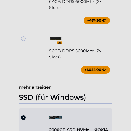
64GB DDR5 6000Mhz (2x
Slots)
+474,90 €*
96GB DDR5 5600Mhz (2x
Slots)
+1.024,90 €*
mehr anzeigen
SSD (für Windows)
2000GB SSD NVMe - KIOXIA