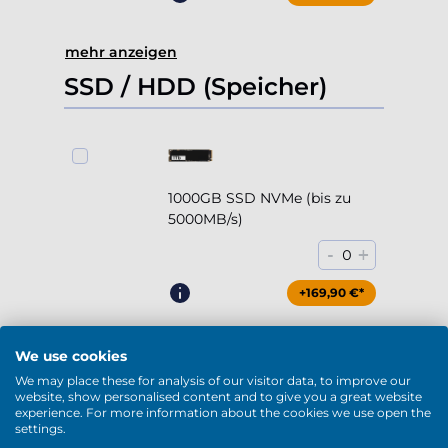
mehr anzeigen
SSD / HDD (Speicher)
1000GB SSD NVMe (bis zu
5000MB/s)
-
+
0
+169,90 €*
We use cookies
We may place these for analysis of our visitor data, to improve our
2000GB SSD NVMe (bis zu
website, show personalised content and to give you a great website
experience. For more information about the cookies we use open the
5000MB/s)
settings.