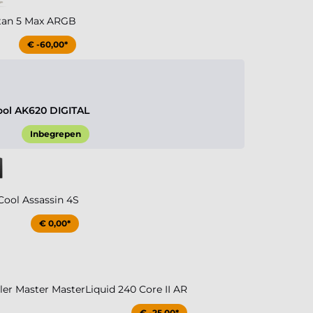
tan 5 Max ARGB
€ -60,00*
ol AK620 DIGITAL
Inbegrepen
ool Assassin 4S
€ 0,00*
r Master MasterLiquid 240 Core II AR
€ -25,00*