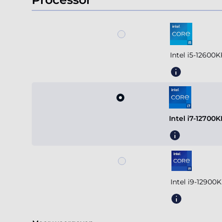
4
Intel i5-12600
Intel i7-12700
Intel i9-12900