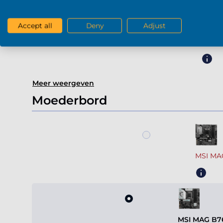
Accept all
Deny
Adjust
Gefor
Meer weergeven
Moederbord
MSI MA
MSI MAG B7