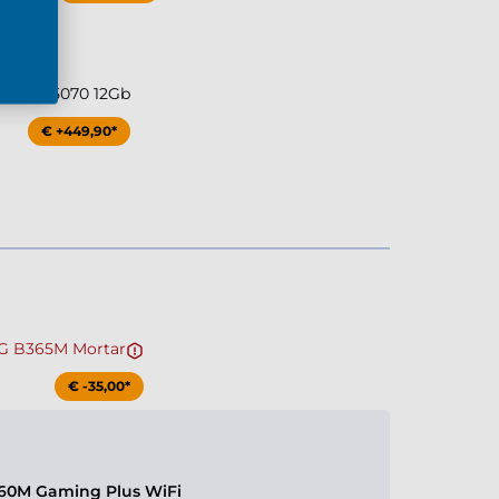
ce RTX 5070 12Gb
€ +449,90*
G B365M Mortar
€ -35,00*
60M Gaming Plus WiFi