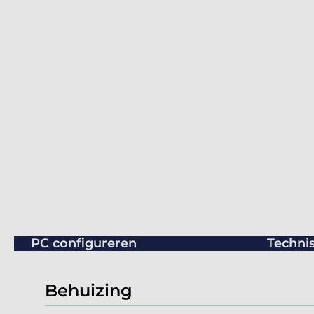
PC configureren
Technis
Behuizing