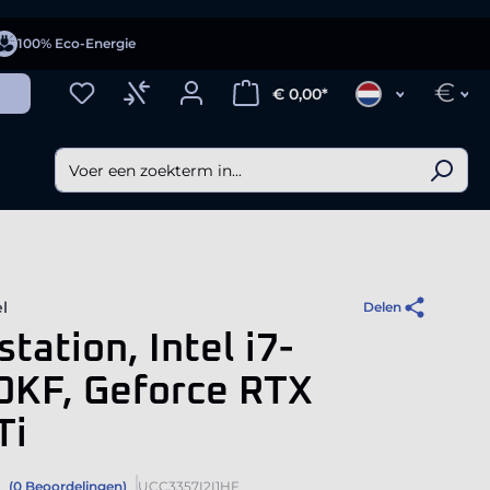
100% Eco-Energie
€
€ 0,00*
l
Delen
tation, Intel i7-
0KF, Geforce RTX
Ti
(0 Beoordelingen)
UCC3357I2I1HF