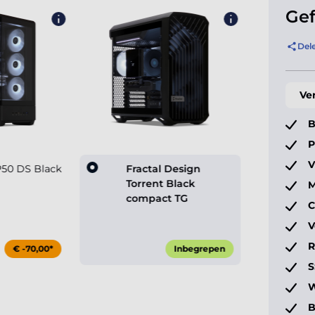
Gef
Del
Ve
B
P
V
50 DS Black
Fractal Design
Torrent Black
M
compact TG
C
V
€ -70,00*
Inbegrepen
S
W
B