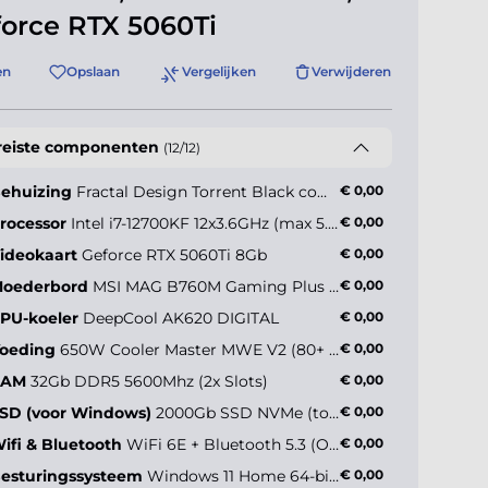
orce RTX 5060Ti
en
Opslaan
Vergelijken
Verwijderen
reiste componenten
(12/12)
ehuizing
Fractal Design Torrent Black compact TG
€ 0,00
rocessor
Intel i7-12700KF 12x3.6GHz (max 5.0GHz)
€ 0,00
ideokaart
Geforce RTX 5060Ti 8Gb
€ 0,00
oederbord
MSI MAG B760M Gaming Plus WiFi
€ 0,00
PU-koeler
DeepCool AK620 DIGITAL
€ 0,00
oeding
650W Cooler Master MWE V2 (80+ Gold)
€ 0,00
RAM
32Gb DDR5 5600Mhz (2x Slots)
€ 0,00
SD (voor Windows)
2000Gb SSD NVMe (tot 5000MB/s)
€ 0,00
ifi & Bluetooth
WiFi 6E + Bluetooth 5.3 (Onboard)
€ 0,00
esturingssysteem
Windows 11 Home 64-bit NL
€ 0,00