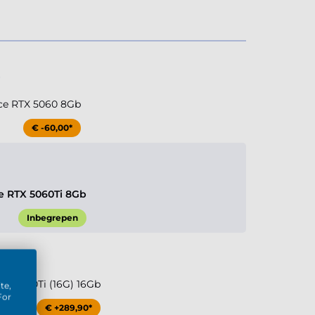
ce RTX 5060 8Gb
€ -60,00*
e RTX 5060Ti 8Gb
Inbegrepen
TX 5060Ti (16G) 16Gb
te,
For
€ +289,90*