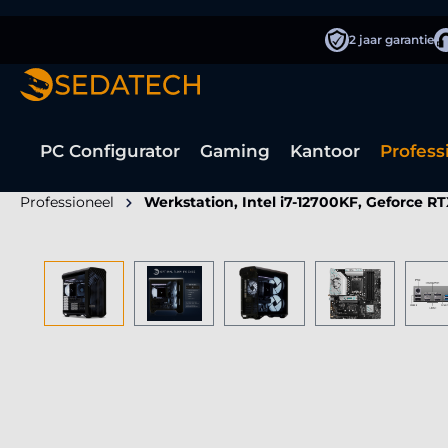
oekopdracht
Ga naar de hoofdnavigatie
2 jaar garantie
PC Configurator
Gaming
Kantoor
Profess
Professioneel
Werkstation, Intel i7-12700KF, Geforce R
Afbeeldingengalerij overslaan