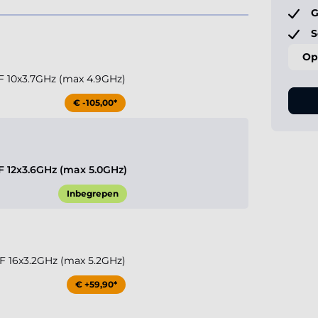
G
S
Op
KF 10x3.7GHz (max 4.9GHz)
€ -105,00*
KF 12x3.6GHz (max 5.0GHz)
Inbegrepen
KF 16x3.2GHz (max 5.2GHz)
€ +59,90*