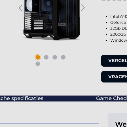
Intel i7
Geforce
32Gb DD
2000Gb 
Windows
VERGEL
VRAGEN
che specificaties
Game Chec
Wer