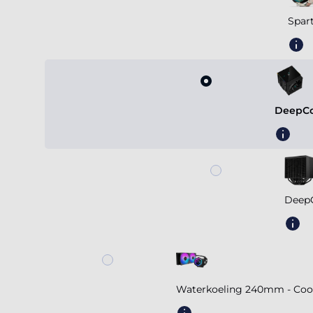
Spar
DeepCo
DeepC
Waterkoeling 240mm - Coole