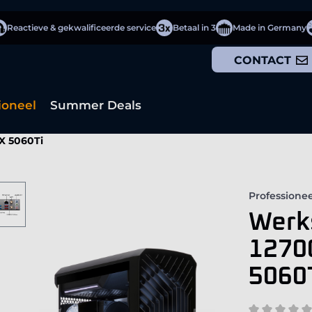
Reactieve & gekwalificeerde service
Betaal in 3
Made in Germany
CONTACT
ioneel
Summer Deals
TX 5060Ti
Professionee
Werks
1270
5060