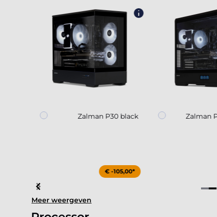
30
Zalman P30 black
Zalman P
15,00*
€ -105,00*
Item
Meer weergeven
4
of
Processor