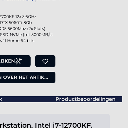
-12700KF 12x 3.6GHz
 RTX 5060Ti 8Gb
R5 5600Mhz (2x Slots)
SSD NVMe (tot 5000MB/s)
 11 Home 64 bits
IJKEN
 OVER HET ARTIKEL
k
Productbeoordelingen
kstation, Intel i7-12700KF,