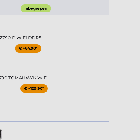
Inbegrepen
 Z790-P WiFi DDR5
€ +64,90*
Z790 TOMAHAWK WiFi
€ +129,90*