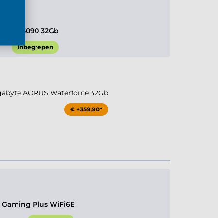
e RTX 5090 32Gb
Inbegrepen
igabyte AORUS Waterforce 32Gb
€ +359,90*
 Gaming Plus WiFi6E