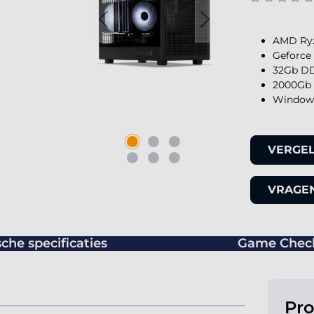
AMD Ryz
Geforce
32Gb DD
2000Gb 
Windows
VERGEL
VRAGEN
che specificaties
Game Chec
Pr