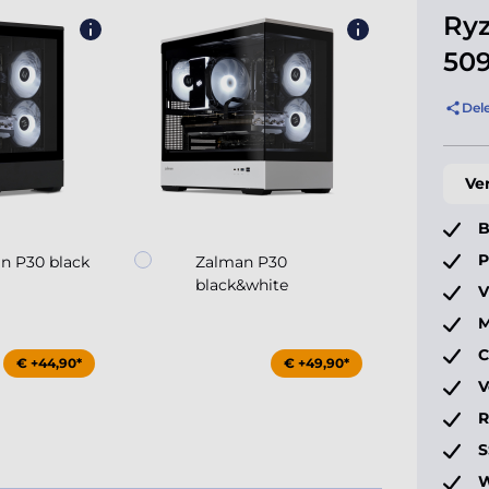
Ryz
50
Del
Ve
B
P
n P30 black
Zalman P30
Za
black&white
V
M
C
€ +44,90*
€ +49,90*
V
S
W