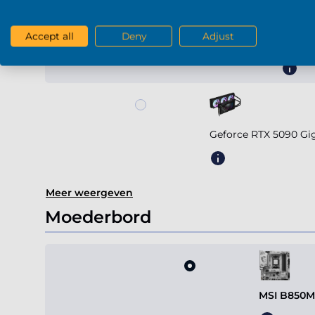
Accept all
Deny
Adjust
Geforc
Geforce RTX 5090 G
Meer weergeven
Moederbord
MSI B850M