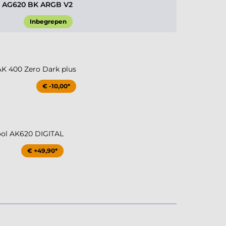
 AG620 BK ARGB V2
Inbegrepen
K 400 Zero Dark plus
€ -10,00*
ol AK620 DIGITAL
€ +49,90*