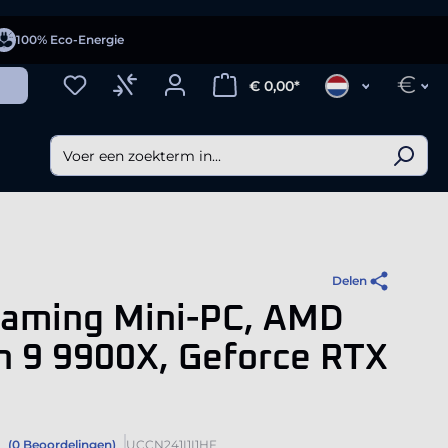
100% Eco-Energie
€
€ 0,00*
Delen
Gaming Mini-PC, AMD
n 9 9900X, Geforce RTX
(0 Beoordelingen)
UCCN241I1I1HF