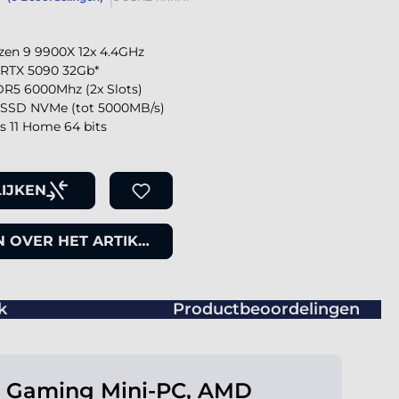
en 9 9900X 12x 4.4GHz
 RTX 5090 32Gb*
R5 6000Mhz (2x Slots)
SSD NVMe (tot 5000MB/s)
 11 Home 64 bits
IJKEN
 OVER HET ARTIKEL
k
Productbeoordelingen
o Gaming Mini-PC, AMD