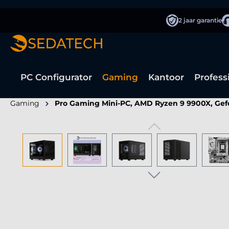
oekopdracht
Ga naar de hoofdnavigatie
2 jaar garantie
PC Configurator
Gaming
Kantoor
Profess
Gaming
Pro Gaming Mini-PC, AMD Ryzen 9 9900X, Gef
Afbeeldingengalerij overslaan