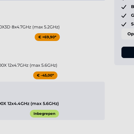
B
G
S
0X3D 8x4.7GHz (max 5.2GHz)
Op
€ +69,90*
0X 12x4.7GHz (max 5.6GHz)
€ -45,00*
0X 12x4.4GHz (max 5.6GHz)
Inbegrepen