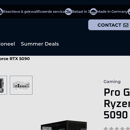
Reactieve & gekwalificeerde service
Betaal in 3
Made in Germany
CONTACT
ioneel
Summer Deals
orce RTX 5090
Gaming
Pro 
Ryze
5090