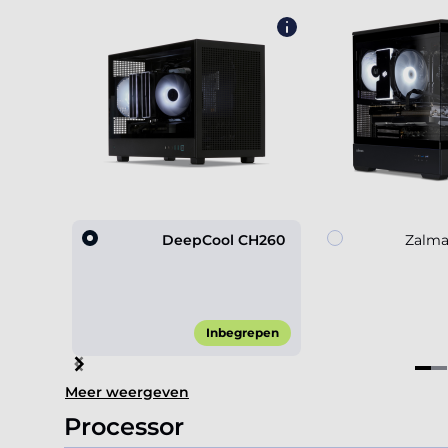
DeepCool CH260
Zalma
Inbegrepen
Item
Meer weergeven
1
of
Processor
4