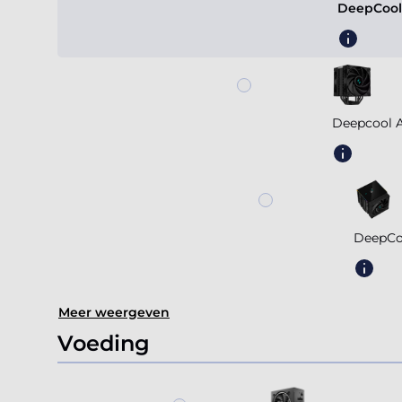
DeepCool
Deepcool A
DeepCo
Meer weergeven
Voeding