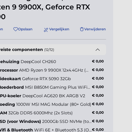
en 9 9900X, Geforce RTX
90
en
Opslaan
Vergelijken
Verwijderen
reiste componenten
(12/12)
ehuizing
DeepCool CH260
€ 0,00
rocessor
AMD Ryzen 9 9900X 12x4.4GHz (max 5.6GHz)
€ 0,00
lman P50 DS Black
ideokaart
Geforce RTX 5090 32Gb
€ 0,00
oederbord
MSI B850M Gaming Plus WiFi6E
€ 0,00
PU-koeler
DeepCool AG620 BK ARGB V2
€ 0,00
€ +84,90*
oeding
1000W MSI MAG Modular (80+ Gold)
€ 0,00
RAM
32Gb DDR5 6000Mhz (2x Slots)
€ 0,00
SD (voor Windows)
2000Gb SSD NVMe (tot 5000MB/s)
€ 0,00
ifi & Bluetooth
WiFi 6E + Bluetooth 5.3 (Onboard)
€ 0,00