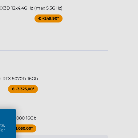
X3D 12x4.4GHz (max 5.5GHz)
€ +249,90*
e RTX 5070Ti 16Gb
€ -3.325,00*
ce RTX 5080 16Gb
te,
€ -3.050,00*
For