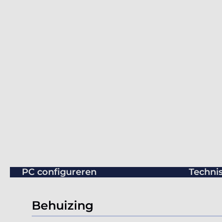
PC configureren
Technis
Behuizing