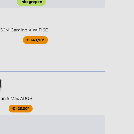
Inbegrepen
850M Gaming X WiFi6E
€ +49,90*
tan 5 Max ARGB
€ -25,00*