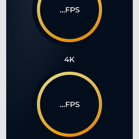
...FPS
4K
...FPS