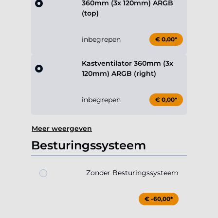
360mm (3x 120mm) ARGB
(top)
inbegrepen
€ 0,00*
Kastventilator 360mm (3x
120mm) ARGB (right)
inbegrepen
€ 0,00*
Meer weergeven
Besturingssysteem
Zonder Besturingssysteem
€ -60,00*