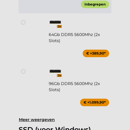
Inbegrepen
64Gb DDR5 5600Mhz (2x
Slots)
€ +389,90*
96Gb DDR5 5600Mhz (2x
Slots)
€ +1.099,90*
Meer weergeven
SSD (voor Windows)