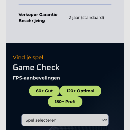
Verkoper Garantie
2 jaar (standaard)
Beschrijving
Vind je spel
Game Check
FPS-aanbevelingen
60+ Gut
120+ Optimal
180+ Profi