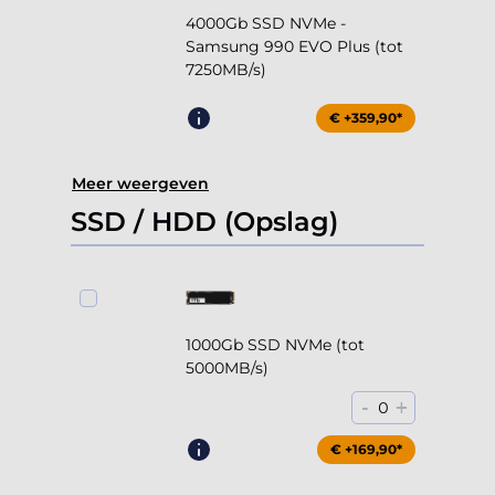
4000Gb SSD NVMe -
Samsung 990 EVO Plus (tot
7250MB/s)
€ +359,90*
Meer weergeven
SSD / HDD (Opslag)
1000Gb SSD NVMe (tot
5000MB/s)
-
+
0
€ +169,90*