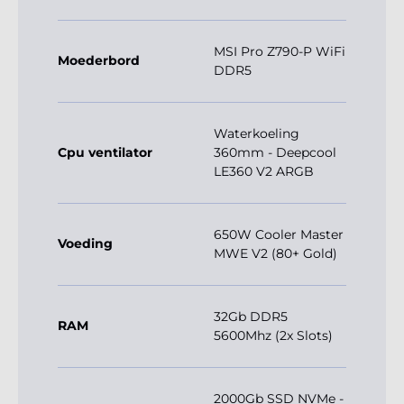
MSI Pro Z790-P WiFi
Moederbord
DDR5
Waterkoeling
Cpu ventilator
360mm - Deepcool
LE360 V2 ARGB
650W Cooler Master
Voeding
MWE V2 (80+ Gold)
32Gb DDR5
RAM
5600Mhz (2x Slots)
2000Gb SSD NVMe -