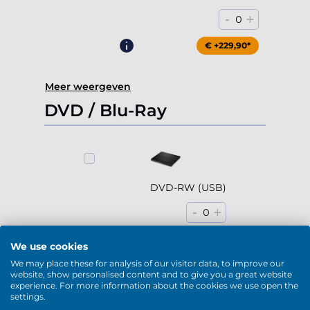
-
+
0
€ +229,90*
Meer weergeven
DVD / Blu-Ray
DVD-RW (USB)
-
+
0
€ +79,90*
We use cookies
We may place these for analysis of our visitor data, to improve our
website, show personalised content and to give you a great website
experience. For more information about the cookies we use open the
settings.