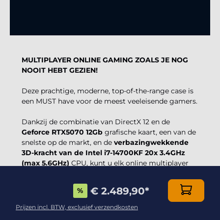
MULTIPLAYER ONLINE GAMING ZOALS JE NOG
NOOIT HEBT GEZIEN!
Deze prachtige, moderne, top-of-the-range case is
een MUST have voor de meest veeleisende gamers.
Dankzij de combinatie van DirectX 12 en de
Geforce RTX5070 12Gb
grafische kaart, een van de
snelste op de markt, en de
verbazingwekkende
3D-kracht van de Intel i7-14700KF 20x 3.4GHz
(max 5.6GHz)
CPU, kunt u elk online multiplayer
videospel spelen zonder grafische beperkingen,
met adembenemende 3D-effecten en vloeiendheid!
€ 2.489,90
*
%
Dankzij de efficiënte prestaties van elk onderdeel,
in het bijzonder de
80+ gecertificeerde voeding
,
Prijzen incl. BTW, exclusief verzendkosten
garandeert deze computer een lange levensduur