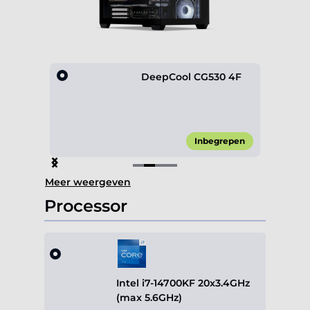
gital
DeepCool CG530 4F
49,90*
Inbegrepen
Item
Meer weergeven
2
of
Processor
4
Intel i7-14700KF 20x3.4GHz
(max 5.6GHz)