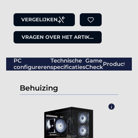
VERGELIJKEN
VRAGEN OVER HET ARTIKEL
PC
Technische
Game
Productbeo
configureren
specificaties
Check
Behuizing