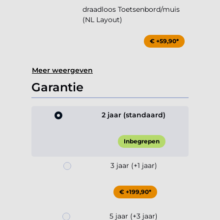
draadloos Toetsenbord/muis
(NL Layout)
€ +59,90*
Meer weergeven
Garantie
2 jaar (standaard)
Inbegrepen
3 jaar (+1 jaar)
€ +199,90*
5 jaar (+3 jaar)