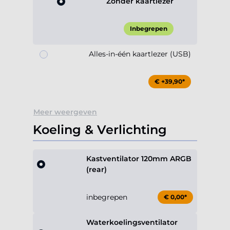
Zonder kaartlezer
Inbegrepen
Alles-in-één kaartlezer (USB)
€ +39,90*
Meer weergeven
Koeling & Verlichting
Kastventilator 120mm ARGB
(rear)
inbegrepen
€ 0,00*
Waterkoelingsventilator