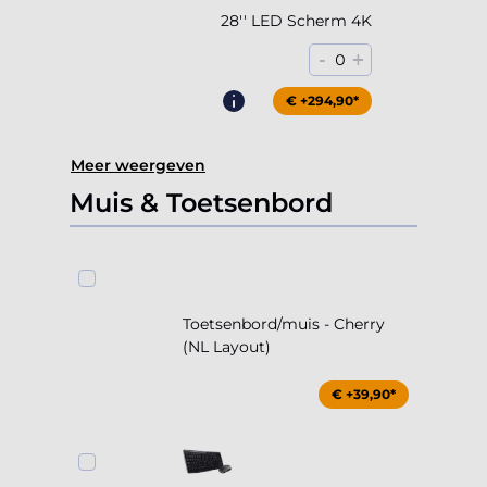
28'' LED Scherm 4K
-
+
0
€ +294,90*
Meer weergeven
Muis & Toetsenbord
Toetsenbord/muis - Cherry
(NL Layout)
€ +39,90*