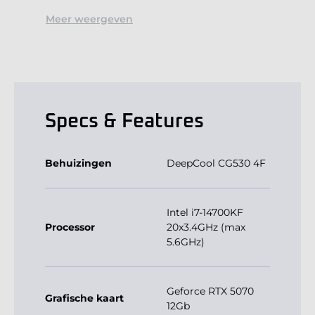
Meer weergeven
Specs & Features
Behuizingen
DeepCool CG530 4F
Intel i7-14700KF
Processor
20x3.4GHz (max
5.6GHz)
Geforce RTX 5070
Grafische kaart
12Gb