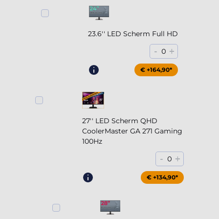
23.6'' LED Scherm Full HD
-
+
0
€ +164,90*
27'' LED Scherm QHD
CoolerMaster GA 271 Gaming
100Hz
-
+
0
€ +204,90*
€ +134,90*