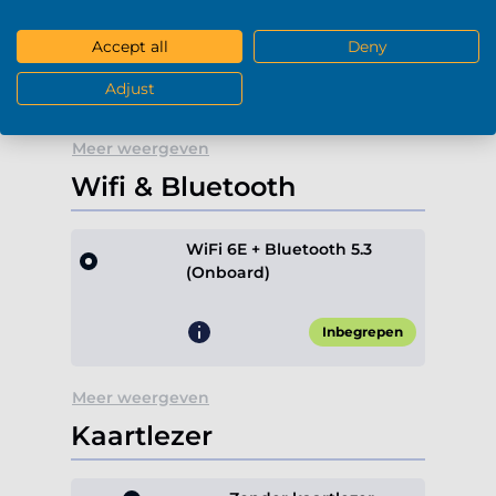
Blu-Ray / DVD-RW (USB)
-
+
0
Accept all
Deny
€ +189,90*
Adjust
Meer weergeven
Wifi & Bluetooth
WiFi 6E + Bluetooth 5.3
(Onboard)
Inbegrepen
Meer weergeven
Kaartlezer