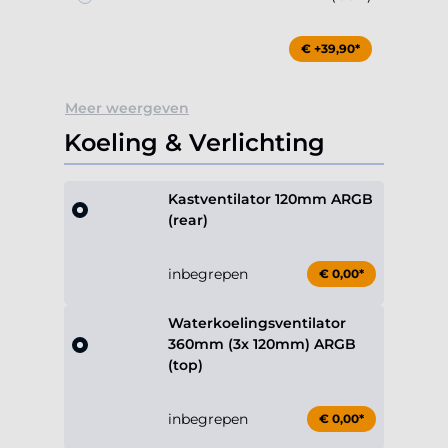
€ +39,90*
Meer weergeven
Koeling & Verlichting
Kastventilator 120mm ARGB
(rear)
inbegrepen
€ 0,00*
Waterkoelingsventilator
360mm (3x 120mm) ARGB
(top)
inbegrepen
€ 0,00*