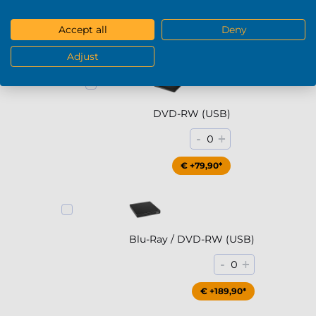
Meer weergeven
Accept all
Deny
DVD / Blu-Ray
Adjust
DVD-RW (USB)
-
+
0
€ +79,90*
Blu-Ray / DVD-RW (USB)
-
+
0
€ +189,90*