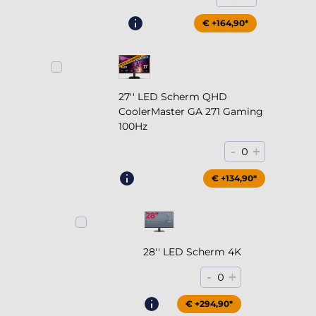
€ +164,90*
27'' LED Scherm QHD
CoolerMaster GA 271 Gaming
100Hz
-
+
0
€ +204,90*
€ +134,90*
28'' LED Scherm 4K
-
+
0
€ +294,90*