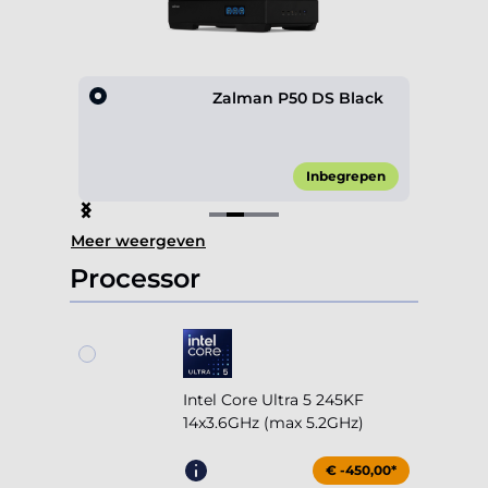
0 4F
Zalman P50 DS Black
45,00*
Inbegrepen
Item
Meer weergeven
2
of
Processor
4
Intel Core Ultra 5 245KF
14x3.6GHz (max 5.2GHz)
€ -450,00*