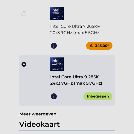
Intel Core Ultra 7 265KF
20x3.9GHz (max 5.5GHz)
€ -345,00*
Intel Core Ultra 9 285K
24x3.7GHz (max 5.7GHz)
Inbegrepen
Meer weergeven
Videokaart