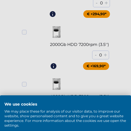
-
+
0
€ +294,90*
2000Gb HDD 7200rpm (3.5'')
-
+
0
€ +169,90*
4000Gb HDD 7200rpm (3.5'')
We use cookies
-
+
0
We may place these for analysis of our visitor data, to improve our
website, show personalised content and to give you a great website
€ +229,90*
experience. For more information about the cookies we use open the
settings.