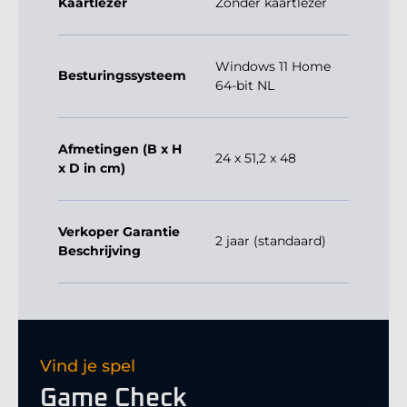
Kaartlezer
Zonder kaartlezer
Windows 11 Home
Besturingssysteem
64-bit NL
Afmetingen (B x H
24 x 51,2 x 48
x D in cm)
Verkoper Garantie
2 jaar (standaard)
Beschrijving
Vind je spel
Game Check