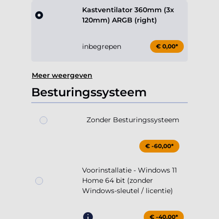
Kastventilator 360mm (3x
120mm) ARGB (right)
inbegrepen
€ 0,00*
Meer weergeven
Besturingssysteem
Zonder Besturingssysteem
€ -60,00*
Voorinstallatie - Windows 11
Home 64 bit (zonder
Windows-sleutel / licentie)
€ -40,00*