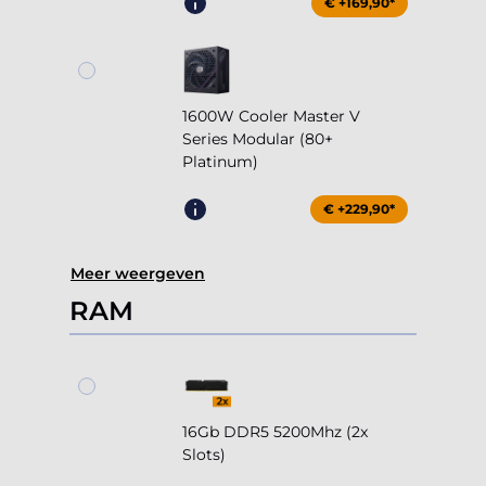
€ +169,90*
1600W Cooler Master V
Series Modular (80+
Platinum)
€ +229,90*
Meer weergeven
RAM
16Gb DDR5 5200Mhz (2x
Slots)