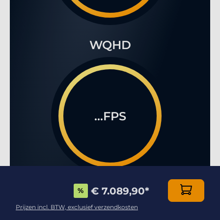
WQHD
...FPS
€ 7.089,90
*
%
4K
Prijzen incl. BTW, exclusief verzendkosten