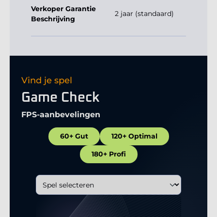
Verkoper Garantie
2 jaar (standaard)
Beschrijving
Vind je spel
Game Check
FPS-aanbevelingen
60+ Gut
120+ Optimal
180+ Profi