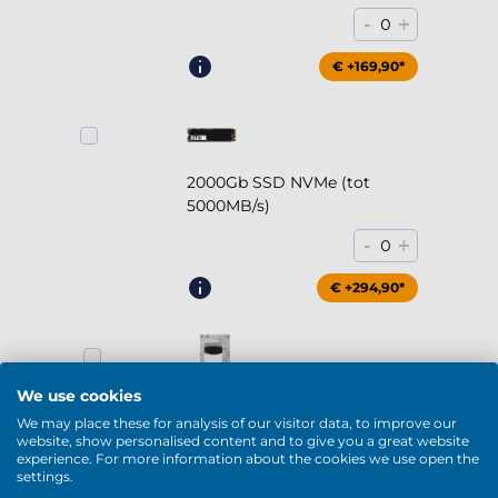
-
+
0
€ +169,90*
2000Gb SSD NVMe (tot
5000MB/s)
-
+
0
€ +294,90*
We use cookies
2000Gb HDD 7200rpm (3.5'')
We may place these for analysis of our visitor data, to improve our
-
+
website, show personalised content and to give you a great website
0
experience. For more information about the cookies we use open the
settings.
€ +169,90*