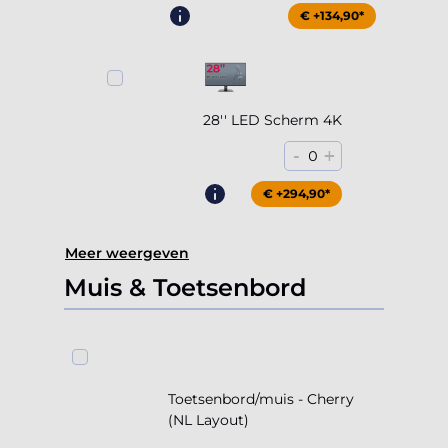
€ +204,90*
€ +134,90*
28'' LED Scherm 4K
-
+
0
€ +294,90*
Meer weergeven
Muis & Toetsenbord
Toetsenbord/muis - Cherry
(NL Layout)