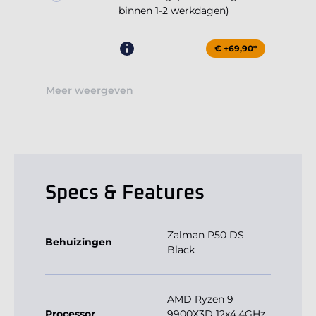
binnen 1-2 werkdagen)
€ +69,90*
Meer weergeven
Specs & Features
Zalman P50 DS
Behuizingen
Black
AMD Ryzen 9
Processor
9900X3D 12x4.4GHz