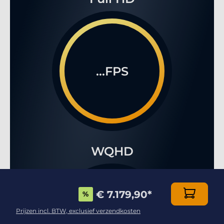
...FPS
WQHD
€ 7.179,90
*
%
Prijzen incl. BTW, exclusief verzendkosten
...FPS