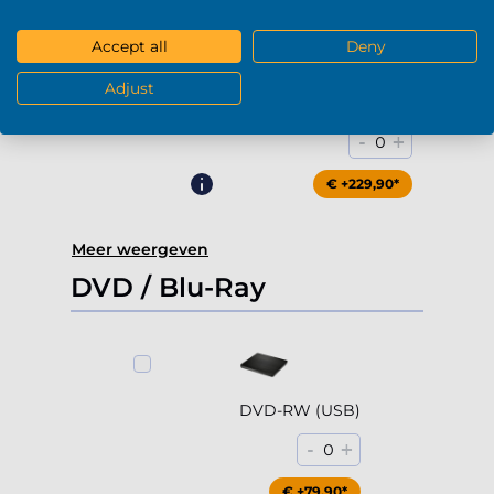
Accept all
Deny
Adjust
4000Gb HDD 7200rpm (3.5'')
-
+
0
€ +229,90*
Meer weergeven
DVD / Blu-Ray
DVD-RW (USB)
-
+
0
€ +79,90*