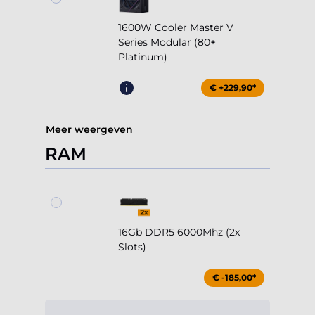
1600W Cooler Master V
Series Modular (80+
Platinum)
€ +229,90*
Meer weergeven
RAM
16Gb DDR5 6000Mhz (2x
Slots)
€ -185,00*