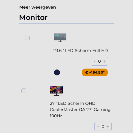
Meer weergeven
Monitor
23.6'' LED Scherm Full HD
-
+
0
€ +164,90*
27'' LED Scherm QHD
CoolerMaster GA 271 Gaming
100Hz
-
+
0