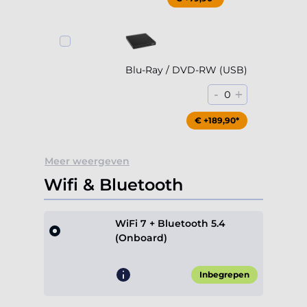
Blu-Ray / DVD-RW (USB)
-
+
0
€ +189,90*
Meer weergeven
Wifi & Bluetooth
WiFi 7 + Bluetooth 5.4
(Onboard)
Inbegrepen