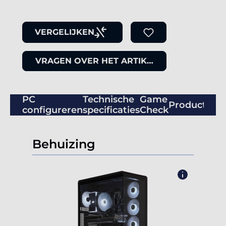
VERGELIJKEN
VRAGEN OVER HET ARTIKEL
PC
Technische
Game
Productbeo
configureren
specificaties
Check
Behuizing