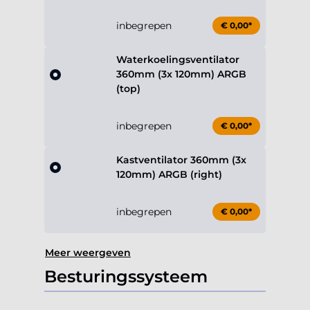
inbegrepen
€ 0,00*
Waterkoelingsventilator
360mm (3x 120mm) ARGB
(top)
inbegrepen
€ 0,00*
Kastventilator 360mm (3x
120mm) ARGB (right)
inbegrepen
€ 0,00*
Meer weergeven
Besturingssysteem