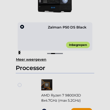
0 4F
Zalman P50 DS Black
45,00*
Inbegrepen
Item
Meer weergeven
2
of
Processor
4
AMD Ryzen 7 9800X3D
8x4.7GHz (max 5.2GHz)