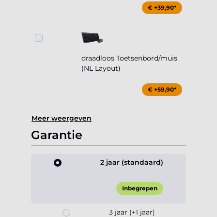
€ +39,90*
draadloos Toetsenbord/muis
(NL Layout)
€ +59,90*
Meer weergeven
Garantie
2 jaar (standaard)
Inbegrepen
3 jaar (+1 jaar)