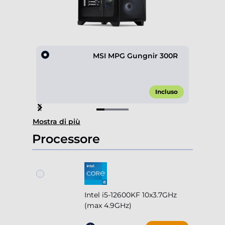
MSI MPG Gungnir 300R
Incluso
Item
Mostra di più
1
of
Processore
4
Intel i5-12600KF 10x3.7GHz
(max 4.9GHz)