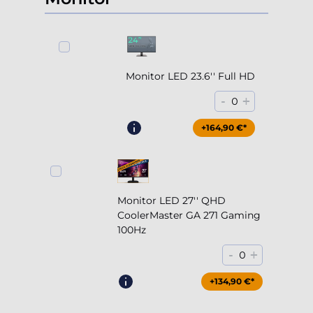
Monitor LED 23.6'' Full HD
-
+
0
+164,90 €*
Monitor LED 27'' QHD
CoolerMaster GA 271 Gaming
100Hz
-
+
0
+204,90 €*
+134,90 €*