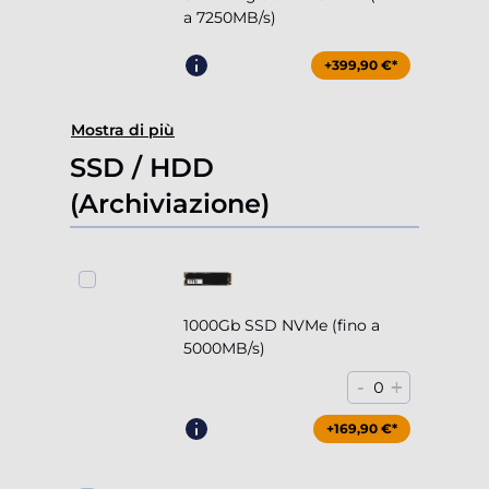
a 7250MB/s)
+399,90 €*
Mostra di più
SSD / HDD
(Archiviazione)
1000Gb SSD NVMe (fino a
5000MB/s)
-
+
0
+169,90 €*