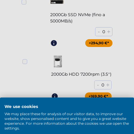
2000Gb SSD NVMe (fino a
5000MB/s)
-
+
0
+294,90 €*
2000Gb HDD 7200rpm (3.5'')
-
+
0
+169,90 €*
We use cookies
We may place these for analysis of our visitor data, to improve our
website, show personalised content and to give you a great website
experience. For more information about the cookies we use open the
4000Gb HDD 7200rpm (3.5'')
settings.