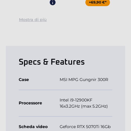
+69,90 €*
Mostra di più
Specs & Features
Case
MSI MPG Gungnir 300R
Intel i9-12900KF
Processore
16x3.2GHz (max 5.2GHz)
Scheda video
Geforce RTX 5070Ti 16Gb