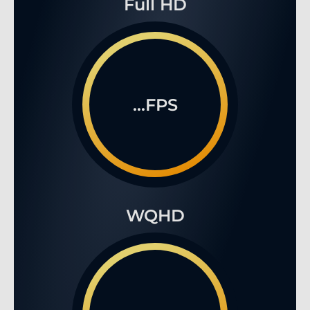
Full HD
...FPS
WQHD