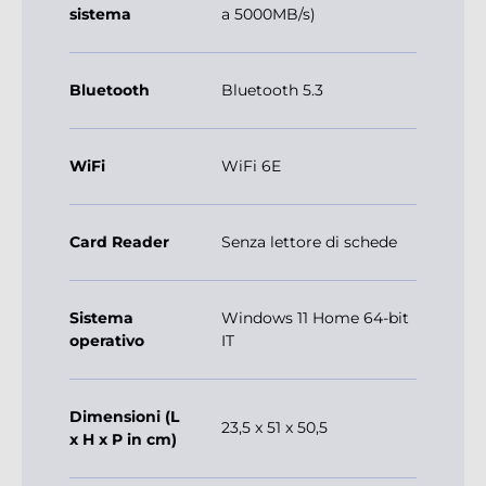
sistema
a 5000MB/s)
Bluetooth
Bluetooth 5.3
WiFi
WiFi 6E
Card Reader
Senza lettore di schede
Sistema
Windows 11 Home 64-bit
operativo
IT
Dimensioni (L
23,5 x 51 x 50,5
x H x P in cm)