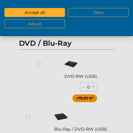
-
+
0
Accept all
Deny
+229,90 €*
Adjust
Mostra di più
DVD / Blu-Ray
DVD-RW (USB)
-
+
0
+79,90 €*
Blu-Ray / DVD-RW (USB)