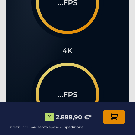
...FPS
4K
...FPS
2.899,90 €
*
%
Prezzi incl. IVA, senza spese di spedizione