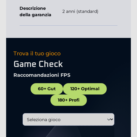
Descrizione
2 anni (standard)
della garanzia
Trova il tuo gioco
Game Check
Raccomandazioni FPS
60+ Gut
120+ Optimal
180+ Profi