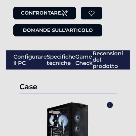
CONFRONTARE
DOMANDE SULL'ARTICOLO
Recensioni
Configurare
Specifiche
Game
del
il PC
tecniche
Check
prodotto
Case