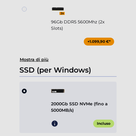
96Gb DDR5 5600Mhz (2x
Slots)
+1.099,90 €*
Mostra di più
SSD (per Windows)
2000Gb SSD NVMe (fino a
5000MB/s)
Incluso