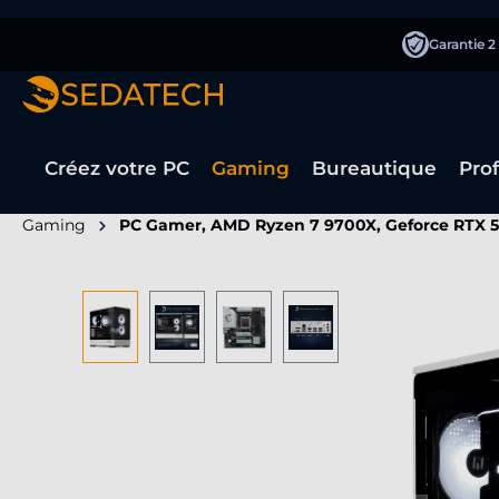
recherche
Passer à la navigation principale
Garantie 2
Créez votre PC
Gaming
Bureautique
Pro
Gaming
PC Gamer, AMD Ryzen 7 9700X, Geforce RTX 
Ignorer la galerie d'images