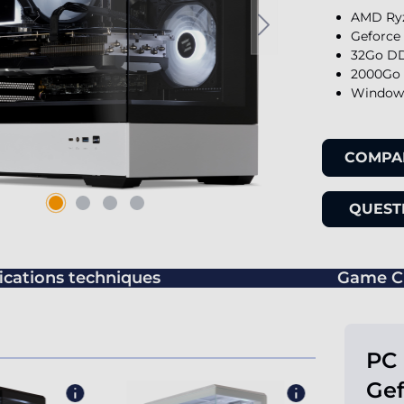
AMD Ryz
Geforce
32Go DD
2000Go 
Windows
COMPA
QUESTI
ications techniques
Game C
PC
Gef