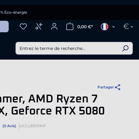
0% Éco-énergie
€
0,00 €*
Partager
amer, AMD Ryzen 7
X, Geforce RTX 5080
(0 Avis)
UCCL931I1I1HF