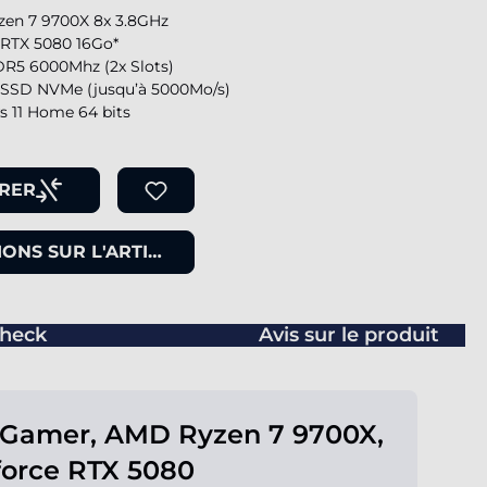
en 7 9700X 8x 3.8GHz
 RTX 5080 16Go*
R5 6000Mhz (2x Slots)
SSD NVMe (jusqu’à 5000Mo/s)
 11 Home 64 bits
RER
ONS SUR L'ARTICLE
heck
Avis sur le produit
 Gamer, AMD Ryzen 7 9700X,
orce RTX 5080