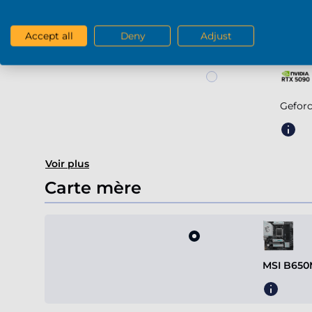
Geforce RTX 5
Accept all
Deny
Adjust
Gefor
Voir plus
Carte mère
MSI B650