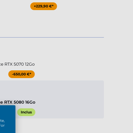
+229,90 €*
ce RTX 5070 12Go
-650,00 €*
ce RTX 5080 16Go
Inclus
te,
For