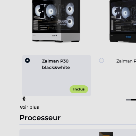
 black
Zalman P30
Zalman P
black&white
,00 €*
Inclus
Item
Voir plus
2
of
Processeur
4