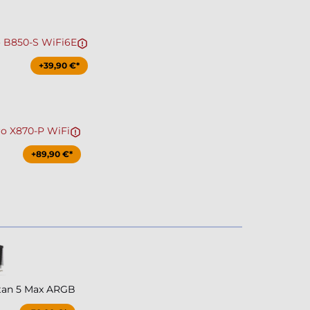
o B850-S WiFi6E
+39,90 €*
ro X870-P WiFi
+89,90 €*
tan 5 Max ARGB