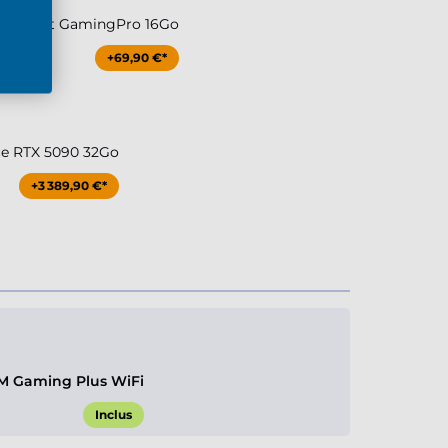
080 Palit GamingPro 16Go
+69,90 €*
ce RTX 5090 32Go
+3 389,90 €*
M Gaming Plus WiFi
Inclus