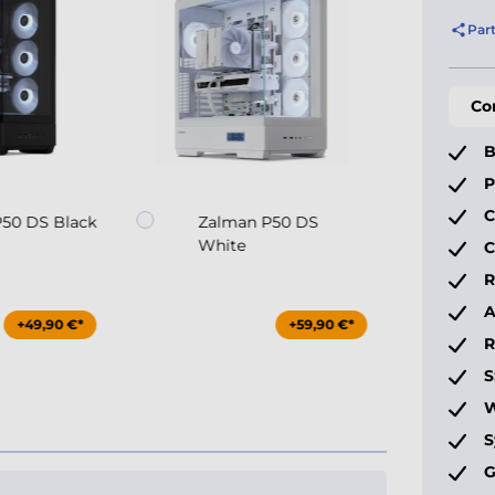
Par
Co
B
P
C
50 DS Black
Zalman P50 DS
White
C
R
A
+49,90 €*
+59,90 €*
S
W
S
G