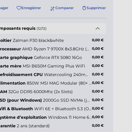
tager
Enregistrer
Comparer
Supprimer
mposants requis
(12/12)
oîtier
Zalman P30 black&white
0,00 €
rocesseur
AMD Ryzen 7 9700X 8x3.8GHz (max 5.5GHz)
0,00 €
arte graphique
Geforce RTX 5080 16Go
0,00 €
arte mère
MSI B650M Gaming Plus WiFi
0,00 €
efroidissement CPU
Watercooling 240mm - Deepcool LE240 V2 ARGB
0,00 €
limentation
850W MSI MAG Modular (80+ Gold)
0,00 €
RAM
32Go DDR5 6000Mhz (2x Slots)
0,00 €
SD (pour Windows)
2000Go SSD NVMe (jusqu’à 5000Mo/s)
0,00 €
ifi & Bluetooth
WiFi 6E + Bluetooth 5.3 (Onboard)
0,00 €
ystème d’exploitation
Windows 11 Home 64 bits FR
0,00 €
arantie
2 ans (standard)
0,00 €