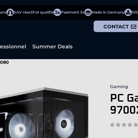
 ans
SAV réactif et qualifié
Paiement 3x
Made in Germany
10
CONTACT
fessionnel
Summer Deals
5080
Gaming
PC G
9700