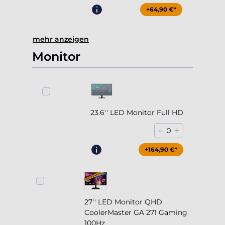
mehr anzeigen
Monitor
23.6'' LED Monitor Full HD
-
+
0
+164,90 €*
27'' LED Monitor QHD
CoolerMaster GA 271 Gaming
100Hz
-
+
0
+204,90 €*
+134,90 €*