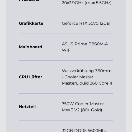
Grafikkarte
Geforce RTX 5070 12GB
ASUS Prime B860M-A
Mainboard
WiFi
Wasserkühlung 360mm
CPU Lüfter
- Cooler Master
MasterLiquid 360 Core II
750W Cooler Master
Netzteil
MWE V2 (80+ Gold)
32GB DDR5 5600Mhz
RAM
(2x Slots)