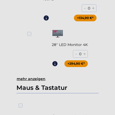
28'' LED Monitor 4K
-
+
0
+294,90 €*
mehr anzeigen
Maus & Tastatur
Maus/Tastatur - Cherry (DE
Layout)
+39,90 €*