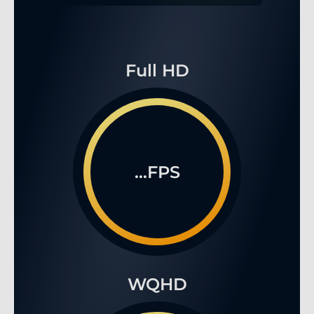
Full HD
...FPS
WQHD