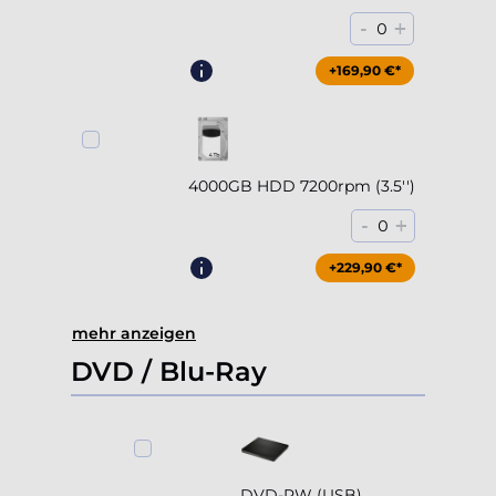
Accept all
Deny
Adjust
4000GB HDD 7200rpm (3.5'')
-
+
0
+229,90 €*
mehr anzeigen
DVD / Blu-Ray
DVD-RW (USB)
-
+
0
+79,90 €*