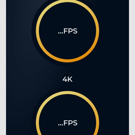
...FPS
4K
...FPS
2.379,90 €
2.099,90 €
*
%
Preise inkl. MwSt., zzgl. Versandkosten