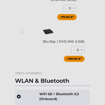
Blu-Ray / DVD-RW (USB)
-
+
0
+189,90 €*
mehr anzeigen
WLAN & Bluetooth
WiFi 6E + Bluetooth 5.3
(Onboard)
Standard