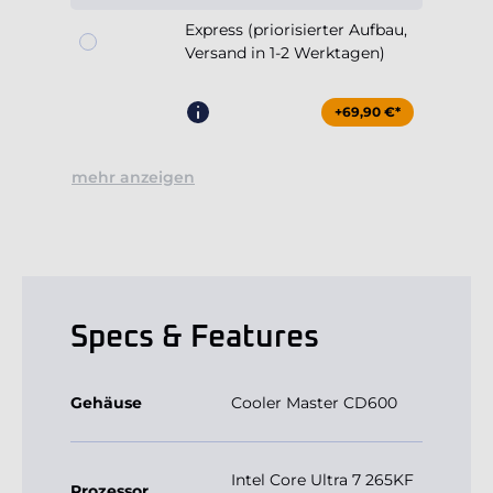
+69,90 €*
mehr anzeigen
Specs & Features
Gehäuse
Cooler Master CD600
Intel Core Ultra 7 265KF
Prozessor
20x3.9GHz (max 5.5GHz)